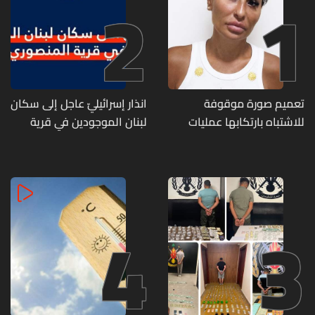
2
1
تعميم صورة موقوفة
انذار إسرائيليّ عاجل إلى سكان
للاشتباه بارتكابها عمليات
لبنان الموجودين في قرية
احتيال وانتحال صفة... هل
المنصوري
وقعتم ضحية أعمالها؟
4
3