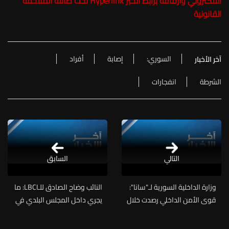
الالكتروني وارفاقه برابط الخبر Hyperlink تحت طائلة الملاحقة
القانونية
السوري:
إصابة
أفراد
آخر الأخبار
الشرطة
انفجارات
التالي
السابق
وزارة الداخلية السورية لـ"سانا":
النائب وضاح الصادق للـLBCI: ما
قوى الأمن الداخلي رصدت خلال
يجري داخل المجلس البلدي في
عملياتها الميدانية العبوتين
بيروت "بشع" وهناك معركة
الناسفتين وباشرت الوحدات
"مسيحي - مسلم"