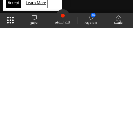
Accept
Learn More
26
البث المباشر
البرامج
الرئيسية
الاشعارات
موقع البرامج
الجدول
البث المباشر
العودة للأعلى
انضم الى ملايين المتابعين
LBCI Lebanon
LBCI News