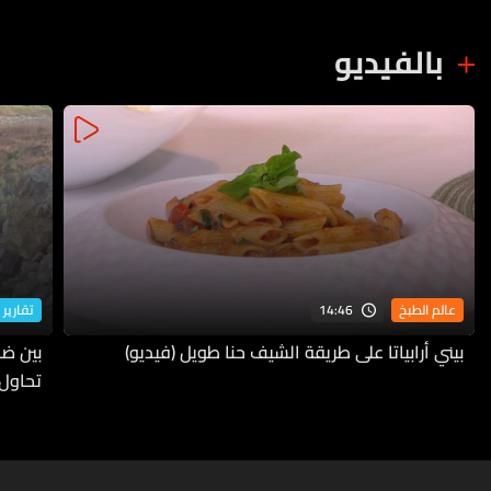
بالفيديو
14:46
عالم الطبخ
تقارير 
بيني أرابياتا على طريقة الشيف حنا طويل (فيديو)
بين ضف
تحاول