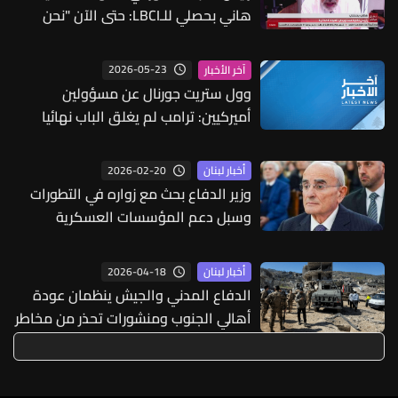
هاني بحصلي للـLBCI: حتى الآن "نحن
بأمان" من ناحية الإمدادات إذ إن المحور
الأساس هو مرفأ بيروت ومطار بيروت
2026-05-23
آخر الأخبار
وطالما أن المرفأ لا يزال يعمل فلا
وول ستريت جورنال عن مسؤولين
مشكلة في التموين ووصول البضائع
أميركيين: ترامب لم يغلق الباب نهائيا
أمام توجيه ضربات لإيران إذا فشلت
المحادثات
2026-02-20
أخبار لبنان
وزير الدفاع بحث مع زواره في التطورات
وسبل دعم المؤسسات العسكرية
والأمنية
2026-04-18
أخبار لبنان
الدفاع المدني والجيش ينظمان عودة
أهالي الجنوب ومنشورات تحذر من مخاطر
الالغام