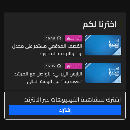
المختصة باتخاذ الإجراءات
اللازمة لتفكيكهما إلا أنهما
انفجرتا أثناء التجهيز لعملية
اخترنا لكم
التفكيك
16:48
آخر الأخبار
القصف المدفعي مستمر على مجدل
زون والاودية المجاورة
15:06
آخر الأخبار
الرئيس الإيراني: التواصل مع المرشد
"صعب جداً" في الوقت الحالي
إشترك لمشاهدة الفيديوهات عبر الانترنت
إشترك