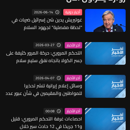
2026-06-14
أخبار دولية
غوتيريش يدين شن إسرائيل ضربات في
"لحظة مفصلية" لجهود السلام
2026-03-27
آخر الأخبار
التحكم المروري: حركة المرور كثيفة على
جسر الكولا باتجاه نفق سليم سلام
2026-04-07
آخر الأخبار
وسائل إعلام إيرانية تنشر تحذيرا
للمواطنين والمقيمين في شأن عبور عدد
من الجسور والطرق في السعودية
والإمارات والبحرين
00:08
آخر الأخبار
احصاءات غرفة التحكم المروري: قتيل
و11 جريحًا في 12 حادث سير خلال