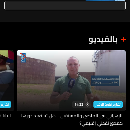
الساعات الـ24 الماضية
بالفيديو
14:22
تقارير نشرة الاخبار
تقارير 
الزهراني بين الماضي والمستقبل... هل تستعيد دورها
البابا
كمحور نفطي إقليمي؟