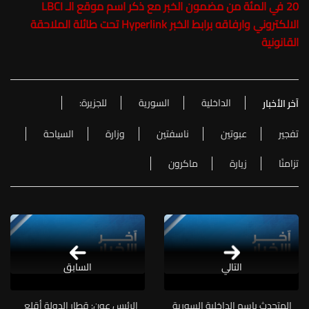
20 في المئة من مضمون الخبر مع ذكر اسم موقع الـ LBCI
الالكتروني وارفاقه برابط الخبر Hyperlink تحت طائلة الملاحقة
القانونية
الداخلية
السورية
للجزيرة:
آخر الأخبار
تفجير
عبوتين
ناسفتين
وزارة
السياحة
تزامنًا
زيارة
ماكرون
التالي
السابق
المتحدث باسم الداخلية السورية
الرئيس عون: قطار الدولة أقلع