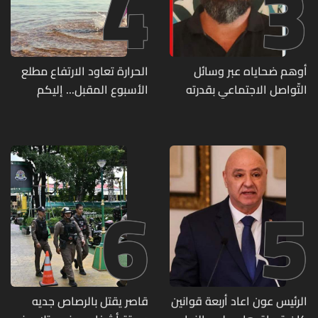
4
3
أوهم ضحاياه عبر وسائل
الحرارة تعاود الارتفاع مطلع
التّواصل الاجتماعي بقدرته
الأسبوع المقبل... إليكم
على تسليمهم مطابخ
تفاصيل الطقس
و"أعمال نجارة"... هل من
وقع ضحيّة أعماله؟
6
5
الرئيس عون اعاد أربعة قوانين
قاصر يقتل بالرصاص جديه