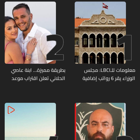
2
1
معلومات للـLBCI: مجلس
بطريقة مميزة… ابنة عاصي
الوزراء يقر 6 رواتب إضافية
الحلاني تعلن اقتراب موعد
لموظفي القطاع العام
زفافها
وصرف الفروقات بأثر رجعي
منذ آذار