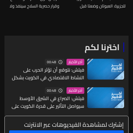
للجزيرة: العبوتان وضعتا قبل
وقرار حصرية السلاح سينفذ ولا
دقائق من الانفجار خارج الطوق
بديل عن قيام الدولة لتحقيق
الأمنيّ ولم تزرعا مسبقا
مصلحة جميع اللبنانيين
اخترنا لكم
00:48
آخر الأخبار
فيتش: نتوقع أن تؤثر الحرب على
النشاط الاقتصادي في الكويت بشكل
رئيسي بسبب انخفاض إنتاج النفط
00:48
آخر الأخبار
فيتش: الصراع في الشرق الأوسط
سيواصل التأثير على قدرة الكويت على
تصدير النفط نظرا لاعتمادها على
مضيق هرمز
إشترك لمشاهدة الفيديوهات عبر الانترنت