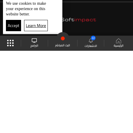
We use
cookies
to make
your experience on this
website better.
Accept
Learn More
22
البث المباشر
البرامج
الرئيسية
الاشعارات
موقع البرامج
الجدول
البث المباشر
العودة للأعلى
انضم الى ملايين المتابعين
LBCI Lebanon