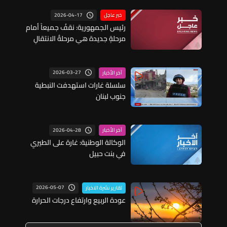
2026-04-17
خبر عاجل
رئيس الجمهورية: نقفُ جميعاً أمام
مرحلةٍ جديدة هي مرحلةُ الانتقالِ
من العملِ على وقفِ اطلاق النار
إلى العملِ على اتفاقاتٍ دائمة
تحفظُ حقوقَ شعبِنا ووحدةَ أرضِنا
2026-03-27
آخر الأخبار
وسيادةَ وطننا
سلسلة غارات استهدفت النبطية
جنوب لبنان
2026-04-28
آخر الأخبار
الوكالة الوطنية: غارة على الطيري
في بنت حبيل
2026-05-07
تقارير نشرة الاخبار
عودة الربيع وارتفاع درجات الحرارة