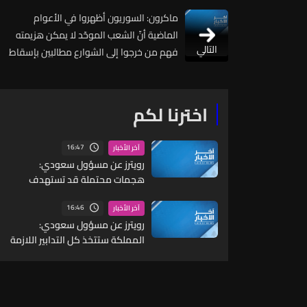
ماكرون: السوريون أظهروا في الأعوام
الماضية أنّ الشعب الموحّد لا يمكن هزيمته
التالي
فهم من خرجوا إلى الشوارع مطالبين بإسقاط
نظام
اخترنا لكم
16:47
آخر الأخبار
رويترز عن مسؤول سعودي:
هجمات محتملة قد تستهدف
مواقع مدنية واقتصادية بما
يشمل البنية التحتية للطاقة
16:46
آخر الأخبار
والموانئ والمطارات
رويترز عن مسؤول سعودي:
المملكة ستتخذ كل التدابير اللازمة
للرد على أي عدوان