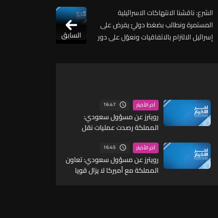
الشرع: ناقشنا الانتهاكات الاسرائيلية
المستمرة ونطالب بضغط دوليّ يفرض على
السابق
إسرائيل الالتزام بالاتفاقيات ونعوّل على دور
فرنسيّ فاعل يوقف التصعيد كذلك عن لبنان
أكدنا ضرورة حصر السلاح في يد الدولة اللبنانية
16:47
آخر الأخبار
رويترز عن مسؤول سعودي:
المملكة رصدت عمليات نقل
لمسيرات وصواريخ ما يشير إلى
احتمال شن هجمات منسقة من
16:45
آخر الأخبار
الشمال والجنوب
رويترز عن مسؤول سعودي: تعاون
المملكة مع أميركا لا يزال قويا
ووثيقا للغاية على جافة
المستويات ومنها الجانب
العملياتي مع القيادة المركزية