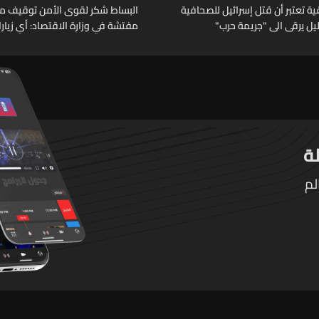
 تعتبر أن قتل إسرائيل للصحافية
البساط شكر لقوى الأمن توقيف م
خليل يرقى الى "جريمة حرب"
مفتشة في وزارة الاقتصاد: أي زيار
تقوم بها الوزارة تتم حصراً عبر المف
الرسميين
لم