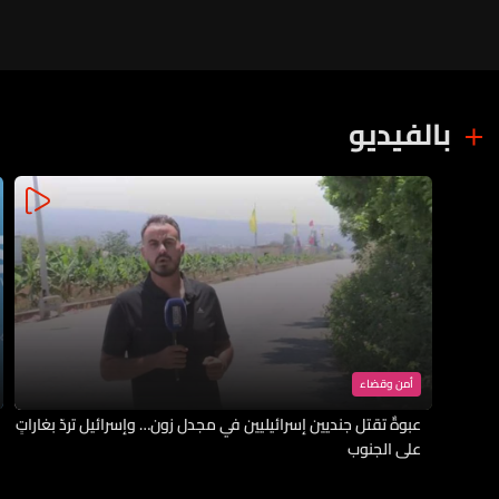
بالفيديو
أمن وقضاء
عبوةٌ تقتل جنديين إسرائيليين في مجدل زون… وإسرائيل تردّ بغاراتٍ
على الجنوب