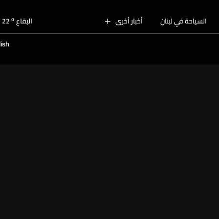
o
بيروت
28
o
السياحة في لبنان
أخبار أخرى
البقاع
22
o
الجنوب
25
ish
o
الشمال
26
o
جبل لبنان
22
o
كسروان
26
o
متن
26
o
بيروت
28