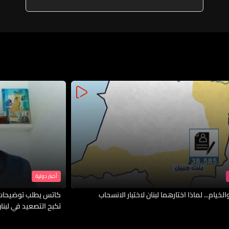
أخبار دولية
لخيام... لماذا اختارهما لبنان لاختبار الانسحاب
كاتس يطلب توضيحات 
تكبح التصعيد في لبنا