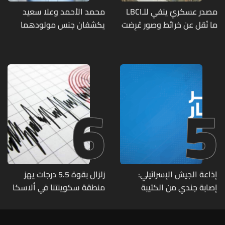
مصدر عسكريّ ينفي للـLBCI
محمد الأحمد وعلا سعيد
ما نُقل عن خرائط وصور عُرِضت
يكشفان جنس مولودهما
أمام الوفد اللبنانيّ تُبيّن
الأول (صورة)
مواقع مراكز قيادية ومنشآت
تحت الأرض
6
5
إذاعة الجيش الإسرائيلي:
زلزال بقوة 5.5 درجات يهز
إصابة جندي من الكتيبة
منطقة سكوينتنا في ألاسكا
الهندسية 607 بنيران قواتنا
في بلدة الطيري جنوبي لبنان