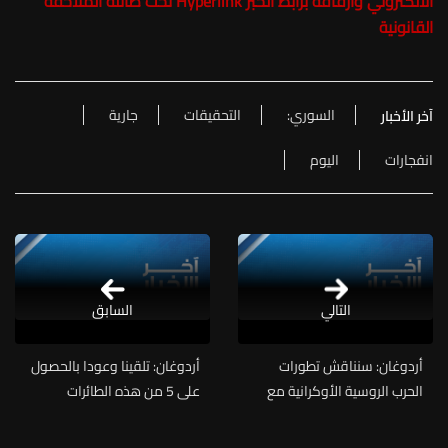
الالكتروني وارفاقه برابط الخبر Hyperlink تحت طائلة الملاحقة
القانونية
السوري:
التحقيقات
جارية
آخر الأخبار
انفجارات
اليوم
التالي
السابق
أردوغان: سنناقش تطورات
أردوغان: تلقينا وعودا بالحصول
الحرب الروسية الأوكرانية مع
على 5 من هذه الطائرات
ترامب
ونتوقع أن يكون لهذا الوعد
مسار إيجابي خلال قمة قادة