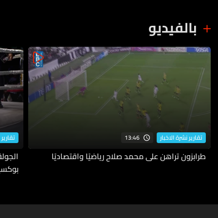
بالفيديو
13:46
تقارير نشرة الاخبار
تقارير 
طرابزون تراهن على محمد صلاح رياضيًا واقتصاديًا
بوكسي