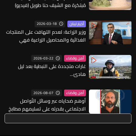
مُبتكرة مع الشيف حنا طويل (فيديو)
2026-03-18
أخبار لبنان
وزير الزراعة: لعدم التهافت على المنتجات
الغذائية والمحاصيل الزراعية فهي
متوافرة
2026-03-22
أمن وقضاء
غارات متجددة على النبطية بعد ليل
هادئ...
2026-08-07
أمن وقضاء
أوهم ضحاياه عبر وسائل التّواصل
الاجتماعي بقدرته على تسليمهم مطابخ
و"أعمال نجارة"... هل من وقع ضحيّة
أعماله؟