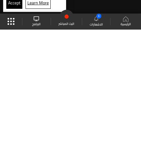
Accept
Learn More
3
البث المباشر
البرامج
الرئيسية
الاشعارات
موقع البرامج
الجدول
البث المباشر
العودة للأعلى
انضم الى ملايين المتابعين
LBCI Lebanon
LBCI News