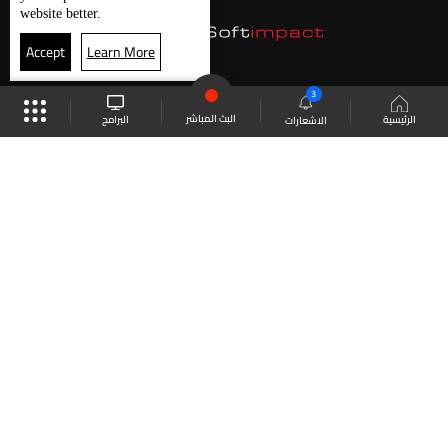
website better.
Accept
Learn More
3
البث المباشر
البرامج
الرئيسية
الاشعارات
موقع البرامج
الجدول
البث المباشر
العودة للأعلى
انضم الى ملايين المتابعين
LBCI Lebanon