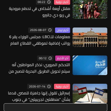
00:22
أخبار دولية
مقتل أربعة أشخاص في تحطم مروحية
في ريو دي جانيرو
2026-08-07
أخبار لبنان
معلومات للـLBCI: مجلس الوزراء يقر 6
رواتب إضافية لموظفي القطاع العام
وصرف الفروقات بأثر رجعي منذ آذار
00:12
آخر الأخبار
التحكم المروري: نذكر المواطنين أنه
سيتم تحويل الطريق البحرية لتصبح من
بيروت بإتجاه جونية إعتبارا من الساعة ٧:٠٠
لغاية الساعة ١٥:٠٠
2026-07-14
أخبار دولية
إسرائيل تقول إنها جاهزة للمضي قدما
بشأن "منطقتين تجريبيتين" في جنوب
لبنان