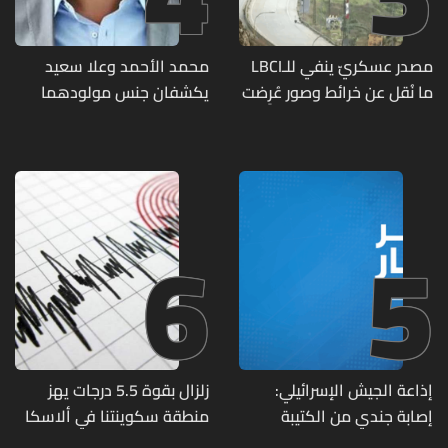
مصدر عسكريّ ينفي للـLBCI
محمد الأحمد وعلا سعيد
ما نُقل عن خرائط وصور عُرِضت
يكشفان جنس مولودهما
أمام الوفد اللبنانيّ تُبيّن
الأول (صورة)
مواقع مراكز قيادية ومنشآت
تحت الأرض
6
5
إذاعة الجيش الإسرائيلي:
زلزال بقوة 5.5 درجات يهز
إصابة جندي من الكتيبة
منطقة سكوينتنا في ألاسكا
الهندسية 607 بنيران قواتنا