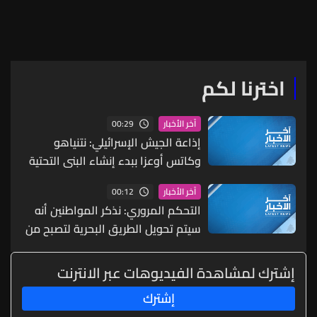
دير سريان
اخترنا لكم
00:29
آخر الأخبار
إذاعة الجيش الإسرائيلي: نتنياهو
وكاتس أوعزا ببدء إنشاء البنى التحتية
لإقامة مدينة جديدة في رفح جنوبي
00:12
آخر الأخبار
قطاع غزة
التحكم المروري: نذكر المواطنين أنه
سيتم تحويل الطريق البحرية لتصبح من
بيروت بإتجاه جونية إعتبارا من الساعة
٧:٠٠ لغاية الساعة ١٥:٠٠
إشترك لمشاهدة الفيديوهات عبر الانترنت
إشترك