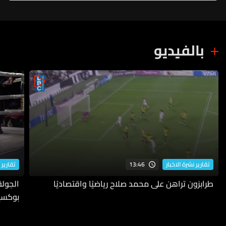
بالفيديو
13:46
تقارير نشرة الاخبار
تقارير 
طرابزون تراهن على محمد صلاح رياضيًا واقتصاديًا
بوكسي