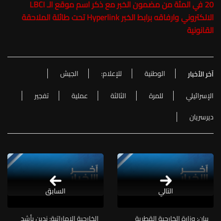
20 في المئة من مضمون الخبر مع ذكر اسم موقع الـ LBCI
الالكتروني وارفاقه برابط الخبر Hyperlink تحت طائلة الملاحقة
القانونية
الوطنية
للإعلام:
الجيش
آخر الأخبار
الإسرائيلي
للمرة
الثالثة
عملية
تفجير
ديرسريان
التالي
السابق
بيان: وزارة الخارجية القطرية
الخارجية الإماراتية: ندين بأشد