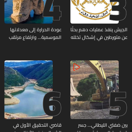
4
3
الجيش ينفذ عمليات دهم بحثًا
عودة الحرارة إلى معدلاتها
عن متورطين في إشكال تخلله
الموسمية... وارتفاع مرتقب
إطلاق نار ويضبط أسلحة
مطلع الأسبوع المقبل
وذخائر حربية ويتلف 16 خيمة
مزروعة بالماريجوانا
6
5
بين ضفتي الليطاني... جسر
قاضي التحقيق الأول في