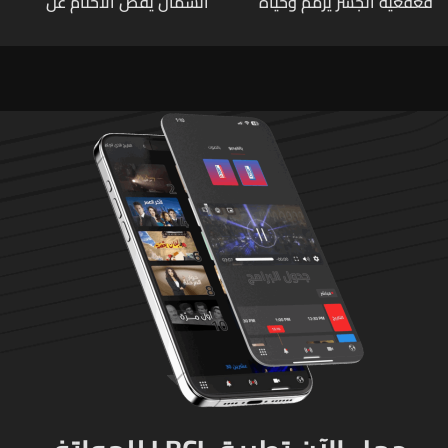
قعقعية الجسر يُرمّم وحياة
الشمال يفض الأختام عن
تحاول النهوض من جديد
مشروع سد المسيلحة