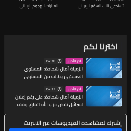
تستدعي نائب السفير الإيراني
العبارات الهجوم الإيراني
للاحتجاج على استهداف ناقلة
العدواني على ناقلة قطرية
غاز طبيعي مسال قطرية في
أثناء عبورها مضيق هرمز
مضيق هرمز
اخترنا لكم
04:38
آخر الأخبار
الزميلة أمال شحادة: المستوى
العسكريّ يطالب من المستوى
السياسيّ بتكثيف الهجمات على لبنان
04:37
آخر الأخبار
وتوسيعها وتنفيذ ما أُجّل في بنك
الزميلة أمال شحادة: على رغم إعلان
الاهداف
اسرائيل نقض حزب الله اتفاق وقف
النار أعلن الجيش أنّه غير معروف بعد
إذا كانت المتفجرات في المكان الذي
إشترك لمشاهدة الفيديوهات عبر الانترنت
وقع فيه الانفجار قبل اتفاق وقف