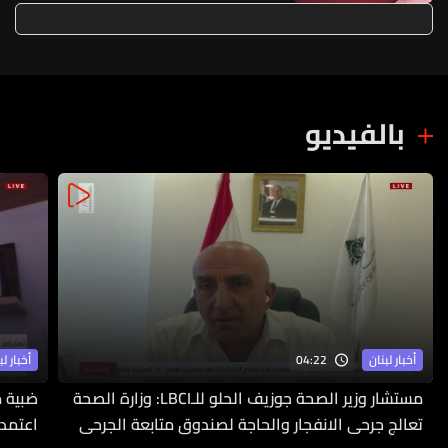
في لبنان
بالفيديو
04:22
أخبار لبنان
أخبار لب
مستشار وزير الصحة جوزيف الحلو للـLBCI: وزارة الصحة
ضبية م
تعالج جرحى الانفجار والحاجة لصندوق متابعة الجرحى
اعتمدت