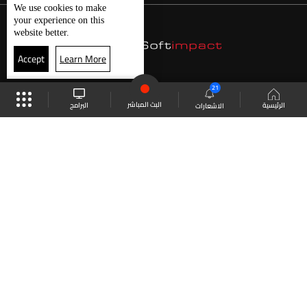
We use
cookies
to make
your experience on this
website better.
Accept
Learn More
21
البث المباشر
البرامج
الرئيسية
الاشعارات
موقع البرامج
الجدول
البث المباشر
العودة للأعلى
انضم الى ملايين المتابعين
LBCI Lebanon