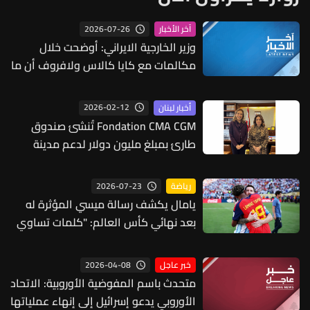
2026-07-26
آخر الأخبار
وزير الخارجية الايراني: أوضحت خلال
مكالمات مع كايا كالاس ولافروف أن ما
فعله "المتطفل" في كييف "لا يمكن أن
يمر من دون رد"
2026-02-12
أخبار لبنان
Fondation CMA CGM تُنشئ صندوق
طارئ بمبلغ مليون دولار لدعم مدينة
طرابلس
2026-07-23
رياضة
يامال يكشف رسالة ميسي المؤثرة له
بعد نهائي كأس العالم: "كلمات تساوي
الميدالية الذهبية"
2026-04-08
خبر عاجل
متحدث باسم المفوضية الأوروبية: الاتحاد
الأوروبي يدعو إسرائيل إلى إنهاء عملياتها