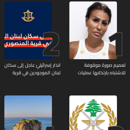
2
1
تعميم صورة موقوفة
انذار إسرائيليّ عاجل إلى سكان
للاشتباه بارتكابها عمليات
لبنان الموجودين في قرية
احتيال وانتحال صفة... هل
المنصوري
وقعتم ضحية أعمالها؟