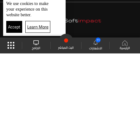
We use
cookies
to make
your experience on this
website better.
Accept
Learn More
11
البث المباشر
البرامج
الرئيسية
الاشعارات
موقع البرامج
الجدول
البث المباشر
العودة للأعلى
انضم الى ملايين المتابعين
LBCI Lebanon