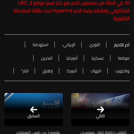
20 في المئة من مضمون الخبر مع ذكر اسم موقع الـ LBCI
الالكتروني وارفاقه برابط الخبر Hyperlink تحت طائلة الملاحقة
القانونية
الثوري
الإيراني:
استهدفنا
آخر الأخبار
موقعا
عسكريا
أميركيا
البحرين
والكويت
انتهاك
أميركا
إطلاق
النار"
التالي
السابق
انقلاب حافلة تنقل معتمرين
بلومبرغ عن رئيس العمليات