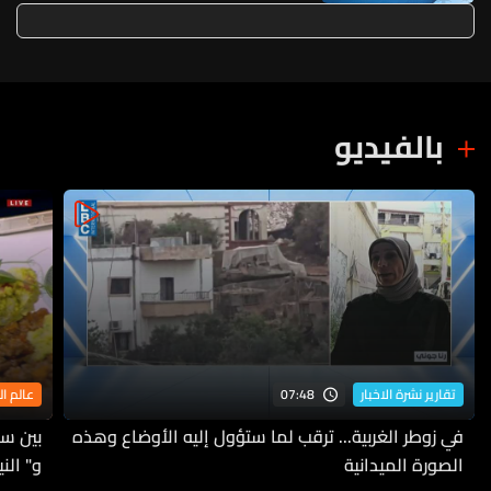
بالفيديو
07:48
تقارير نشرة الاخبار
عالم ا
في زوطر الغربية... ترقب لما ستؤول إليه الأوضاع وهذه
بين سح
الصورة الميدانية
و" الن