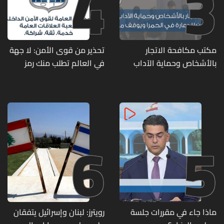
4
3
مكتب مكافحة الاتجار
تحذير من قوى الأمن: لا جهة
بالأشخاص وحماية الآداب
في العالم تطلب منك رمز
يفكّك شبكتين منظّمتين
الـOTP
للدعارة في الحمرا ويوقف
متورطين
6
5
ماذا جاء في مقررات جلسة
رويترز: لبنان وإسرائيل يتفقان