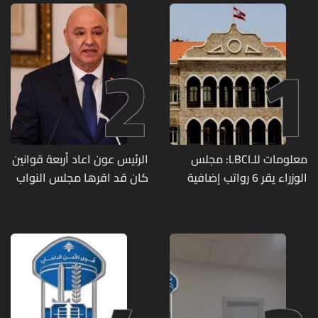
2
1
معلومات للـLBCI: مجلس
الرئيس عون اعاد أربعة قوانين
الوزراء يقر 6 رواتب إضافية
كان قد اقرها مجلس النواب
لموظفي القطاع العام
لاعادة النظر فيها
وصرف الفروقات بأثر رجعي
منذ آذار