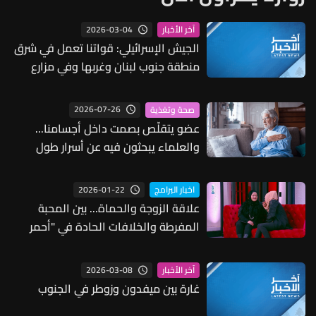
2026-03-04
آخر الأخبار
الجيش الإسرائيلي: قواتنا تعمل في شرق
منطقة جنوب لبنان وغربها وفي مزارع
شبعا
2026-07-26
صحة وتغذية
عضو يتقلّص بصمت داخل أجسامنا...
والعلماء يبحثون فيه عن أسرار طول
العمر
2026-01-22
اخبار البرامج
علاقة الزوجة والحماة... بين المحبة
المفرطة والخلافات الحادة في "أحمر
بالخط العريض" (فيديو)
2026-03-08
آخر الأخبار
غارة بين ميفدون وزوطر في الجنوب