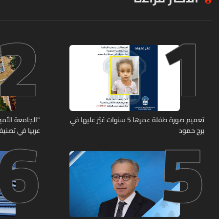
2
1
6
5
تعميم صورة طفلة عمرها 5 سنوات عُثِرَ عليها في
"الجامعة الأمير
برج حمود
عربيا في تصنيف UNIRANKS للعام 