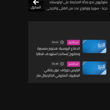
متوجّهين نحو مكّة المكرمة على اوتوستراد
السابق
درعا - سوريا ووقوع عدد من القتلى والجرحى
04:44
آخر الأخبار
الدفاع الروسية: هجوم بمسيرة
وصاروخ إسكندر استهدف قطارا
لمعدات عسكرية أوكرانية في
مقاطعة دنيبروبتروفسك
04:30
آخر الأخبار
الرئيس جوزاف عون يلتقي
البطريرك الماروني الكاردينال مار
بشارة بطرس الراعي