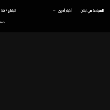
o
بيروت
29
o
السياحة في لبنان
أخبار أخرى
البقاع
30
o
الجنوب
28
ish
o
الشمال
30
o
جبل لبنان
28
o
كسروان
29
o
متن
29
o
بيروت
29