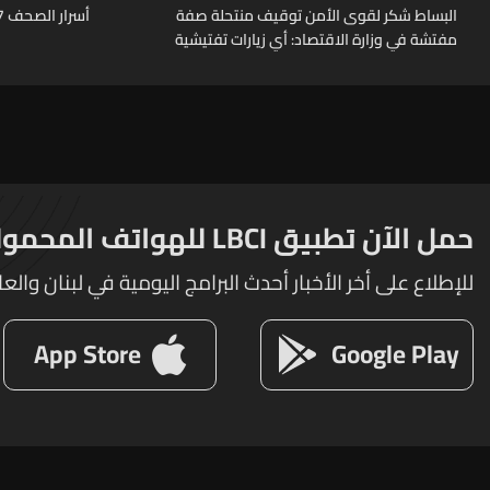
البساط شكر لقوى الأمن توقيف منتحلة صفة
أسرار الصحف 7-8-2026
مفتشة في وزارة الاقتصاد: أي زيارات تفتيشية
تقوم بها الوزارة تتم حصراً عبر المفتشين
الرسميين
حمل الآن تطبيق LBCI للهواتف المحمولة
للإطلاع على أخر الأخبار أحدث البرامج اليومية في لبنان والعا
App Store
Google Play