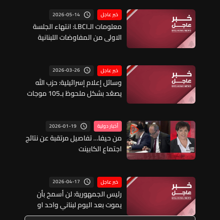
2026-05-14
خبر عاجل
معلومات الـLBCI: انتهاء الجلسة
الاولى من المفاوضات اللبنانية
الاسرائيلية في واشنطن
2026-03-26
خبر عاجل
وسائل إعلام إسرائيلية: حزب الله
يصعّد بشكل ملحوظ بـ105 موجات
هجومية في اليوم وهو العدد
الأعلى منذ بداية الحرب
2026-01-19
أخبار دولية
من حيفا… تفاصيل مرتقبة عن نتائج
اجتماع الكابينت
2026-04-17
خبر عاجل
رئيس الجمهورية: لن أسمحَ بأن
يموت بعد اليوم لبناني واحد او
بإستمرارِ النزفِ من أهلي وشعبي