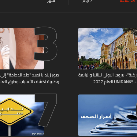
24 ساعة
7 أيام
شهر
3
7
كية"- بيروت الاولى لبنانيا والرابعة
صور زيندايا تعيد "جلد الدجاجة" إلى 
2027
وطبيبة تكشف الأسباب وطرق العلا