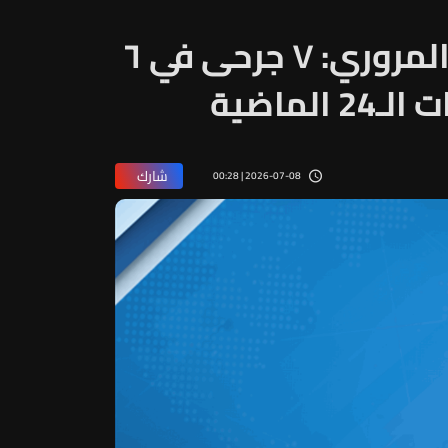
احصاءات غرفة التحكم المروري: ٧ جرحى في ٦
لماضية
شارك
2026-07-08 | 00:28