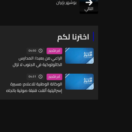
بوشهر بإيران
التالي
اخترنا لكم
04:50
آخر الأخبار
الراعي من بعبدا: المدارس
الكاثولوكية في الجنوب لا تزال
مفتوحة وتعالج موضوع الاقساط
ونحن مع أهل الجنوب ونطالب
04:31
آخر الأخبار
بعودتهم واعادة الاعمار
الوكالة الوطنية للاعلام: مسيرة
إسرائيلية ألقت قنبلة صوتية باتجاه
جرافة للجيش أثناء عملها على فتح
طريق بلدة المنصوري