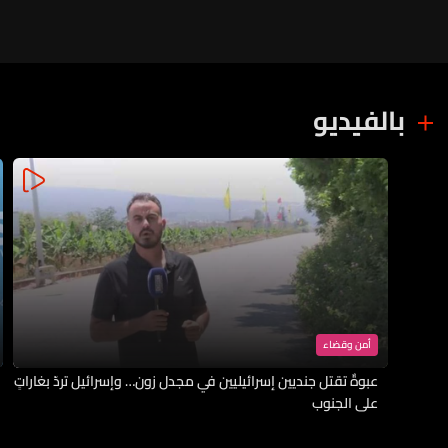
بالفيديو
أمن وقضاء
عبوةٌ تقتل جنديين إسرائيليين في مجدل زون… وإسرائيل تردّ بغاراتٍ
على الجنوب