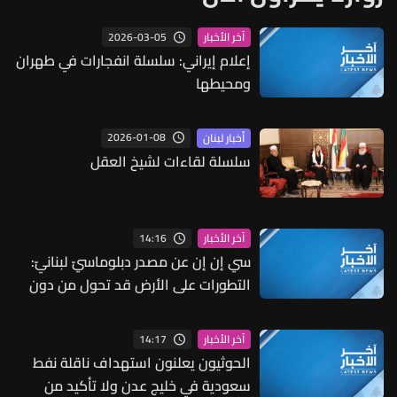
2026-03-05
آخر الأخبار
إعلام إيراني: سلسلة انفجارات في طهران
ومحيطها
2026-01-08
أخبار لبنان
سلسلة لقاءات لشيخ العقل
14:16
آخر الأخبار
سي إن إن عن مصدر دبلوماسيّ لبنانيّ:
التطورات على الأرض قد تحول من دون
استئناف المفاوضات الفنية وهناك
مساع للتهدئة
14:17
آخر الأخبار
الحوثيون يعلنون استهداف ناقلة نفط
سعودية في خليج عدن ولا تأكيد من