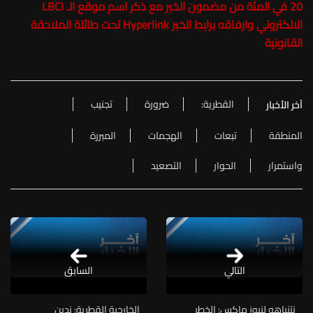
20 في المئة من مضمون الخبر مع ذكر اسم موقع الـ LBCI
الالكتروني وارفاقه برابط الخبر Hyperlink تحت طائلة الملاحقة
القانونية
القطرية:
ضرورة
تجنيب
آخر الأخبار
المنطقة
تبعات
الهجمات
المبررة
واستمرار
الحوار
التصعيد
التالي
السابق
نتنياهو لنيوز ماكس: الخطر
الخارجية القطرية: ندين