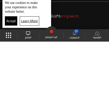
We use
cookies
to make
your experience on this
website better.
Accept
Learn More
21
البث المباشر
البرامج
الرئيسية
الاشعارات
موقع البرامج
الجدول
البث المباشر
العودة للأعلى
انضم الى ملايين المتابعين
LBCI Lebanon