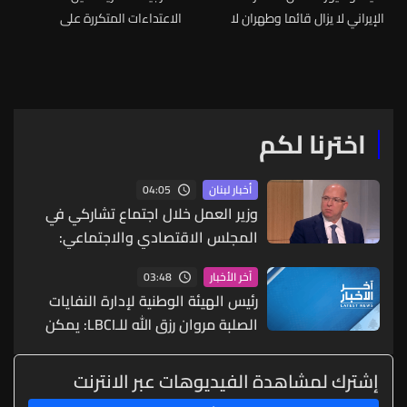
الإيراني لا يزال قائما وطهران لا
الاعتداءات المتكررة على
تزال قادرة على إعادة بناء
البحرين والكويت ونعتبرها
برنامجها النووي
انتهاكا سافرا لسيادة البلدين
اخترنا لكم
04:05
أخبار لبنان
وزير العمل خلال اجتماع تشاركي في
المجلس الاقتصادي والاجتماعي:
سننطلق لتطبيق قانون نظام التقاعد
03:48
آخر الأخبار
والحماية الاجتماعية
رئيس الهيئة الوطنية لإدارة النفايات
الصلبة مروان رزق الله للـLBCI: يمكن
القول اليوم إنه أصبح هناك مرجعية
لقطاع النفايات في لبنان وهي الهيئة
إشترك لمشاهدة الفيديوهات عبر الانترنت
فالبلديات إذا كان لديها مشروع