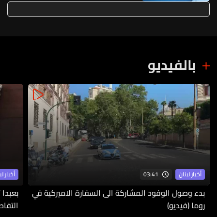
الرياض
بالفيديو
03:41
أخبار لبنان
أخبار لب
بدء وصول الوفود المشاركة الى السفارة الاميركية في
بعبدا 
روما (فيديو)
التفاص