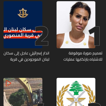
2
1
تعميم صورة موقوفة
انذار إسرائيليّ عاجل إلى سكان
للاشتباه بارتكابها عمليات
لبنان الموجودين في قرية
احتيال وانتحال صفة... هل
المنصوري
وقعتم ضحية أعمالها؟