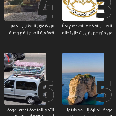
4
3
الجيش ينفذ عمليات دهم بحثًا
بين ضفتي الليطاني... جسر
عن متورطين في إشكال تخلله
قعقعية الجسر يُرمّم وحياة
إطلاق نار ويضبط أسلحة
تحاول النهوض من جديد
وذخائر حربية ويتلف 16 خيمة
مزروعة بالماريجوانا
6
5
عودة الحرارة إلى معدلاتها
الأمم المتحدة تحصي عودة