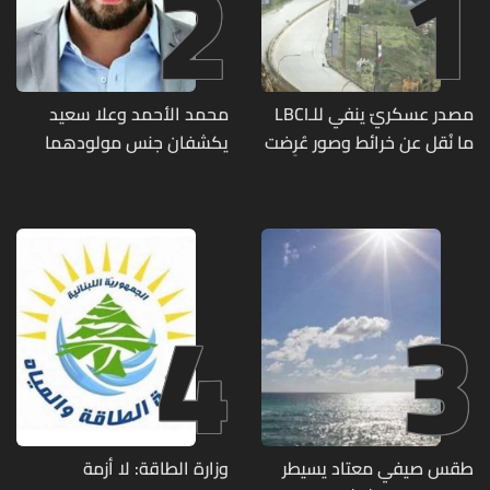
2
1
مصدر عسكريّ ينفي للـLBCI
محمد الأحمد وعلا سعيد
ما نُقل عن خرائط وصور عُرِضت
يكشفان جنس مولودهما
أمام الوفد اللبنانيّ تُبيّن
الأول (صورة)
مواقع مراكز قيادية ومنشآت
تحت الأرض
4
3
طقس صيفي معتاد يسيطر
وزارة الطاقة: لا أزمة