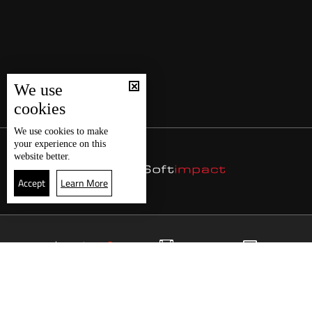
We use
cookies
We use
cookies
to make
your experience on this
website better.
Accept
Learn More
9
البث المباشر
البرامج
الرئيسية
موقع البرامج
الجدول
البث المباشر
العودة للأعلى