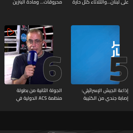
على لبنان...والثلاثاء كتل حارة
محروقات... ومادة البنزين
ضعيفة الفعالية
متوفرة
6
5
إذاعة الجيش الإسرائيلي:
الجولة الثانية من بطولة
إصابة جندي من الكتيبة
منظمة ACS الدولية في
الهندسية 607 بنيران قواتنا
الكيك بوكسينغ
في بلدة الطيري جنوبي لبنان