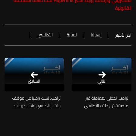
الالكتروني وارفاقه برابط الخبر Hyperlink تحت طائلة الملاحقة
القانونية
إسبانيا
للغاية
الأطلسي
آخر الأخبار
التالي
السابق
ترامب: نحظى بمعاملة غير
ترامب: لست راضيا عن موقف
منصفة في حلف الأطلسي
حلف الأطلسي بشأن غرينلاند
ونسهم بأموال بشكل غير
وإيران
متناسب