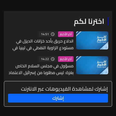
اخترنا لكم
14:51
آخر الأخبار
اندلاع حريق بأحد خزانات الديزل في
مستودع الزاوية النفطي في ليبيا في
ظروف لا تزال أسبابها غير معلومة حتى
14:22
آخر الأخبار
الآن
مسؤول في مجلس السلام الخاص
بغزة: ليس مطلوبا من إسرائيل الاعتماد
على الثقة أو اتخاذ خطوات لا رجعة
فيها قبل التحقق من تنفيذ خطوات
إشترك لمشاهدة الفيديوهات عبر الانترنت
ملموسة على الأرض
إشترك