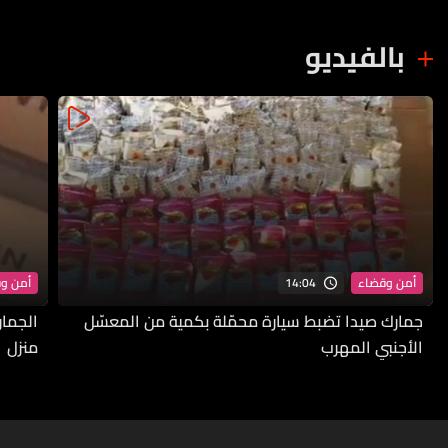
بالفيديو
14:04
أمن وقضاء
أمن و
جمارك صيدا تضبط سيارة محمّلة بكمية من المعسّل
الجمار
الأجنبي المهرب
منزل