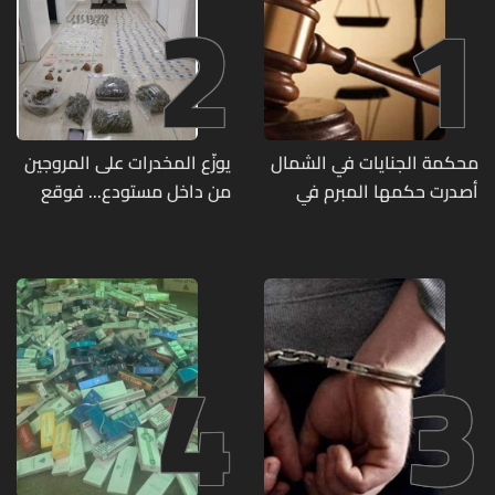
2
1
محكمة الجنايات في الشمال
يوزّع المخدرات على المروجين
أصدرت حكمها المبرم في
من داخل مستودع... فوقع
جريمة قتل الشابة ريا فرنسوا
في قبضة مفرزة استقصاء
الشدياق في مزيارة
جبل لبنان
4
3