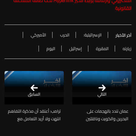
الالكتروني وارفاقه برابط الخبر Hyperlink تحت طائلة الملاحقة
القانونية
الإسرائيلية:
الحرب
الأميركي
آخر الأخبار
زيارته
المقررة
إسرائيل
اليوم
التالي
السابق
عمان تندد بالهجمات على
ترامب: أعتقد أن مذكرة التفاهم
البحرين والكويت وناقلتين
انتهت ولا أريد التعامل مع
تابعتين للسعودية وقطر في
الإيرانيين
مضيق هرمز