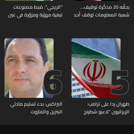
بحقّه 20 مذكّرة توقيف...
"الريجي": ضبط مصنوعات
شعبة المعلومات توقف أحد
تبغية مهرّبة ومزوّرة في عين
المطلوبين الخطيرين
بورضاي وبدنايل والفرزل
6
5
طهران ردا على ترامب:
البراكس: بدء تسليم مادتي
الإيرانيون "لاعبو شطرنج
البنزين والمازوت
محترفون"