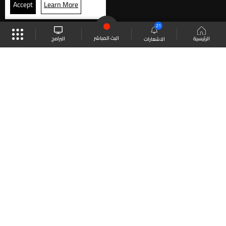
Accept
Learn More
21
البث المباشر
البرامج
الرئيسية
الاشعارات
موقع البرامج
الجدول
البث المباشر
العودة للأعلى
انضم الى ملايين المتابعين
LBCI Lebanon
LBCI News