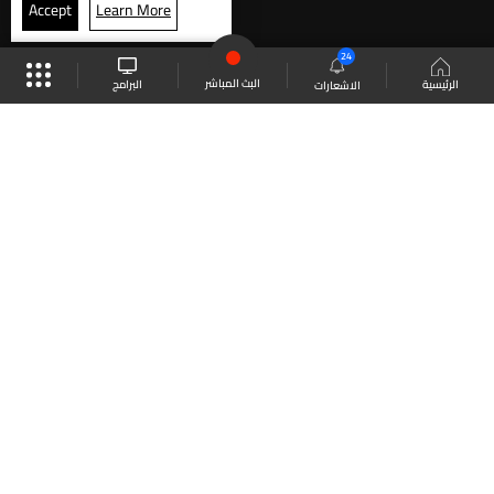
Accept
Learn More
24
البث المباشر
البرامج
الرئيسية
الاشعارات
موقع البرامج
الجدول
البث المباشر
العودة للأعلى
انضم الى ملايين المتابعين
LBCI Lebanon
LBCI News