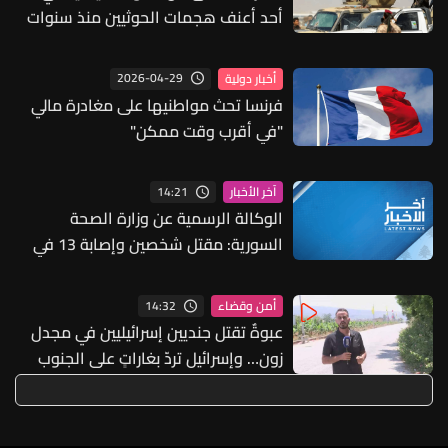
أحد أعنف هجمات الحوثيين منذ سنوات
2026-04-29
أخبار دولية
فرنسا تحث مواطنيها على مغادرة مالي
"في أقرب وقت ممكن"
14:21
آخر الأخبار
الوكالة الرسمية عن وزارة الصحة
السورية: مقتل شخصين وإصابة 13 في
انفجار مركبة بمدينة جرمانا قرب دمشق
14:32
أمن وقضاء
عبوةٌ تقتل جنديين إسرائيليين في مجدل
زون… وإسرائيل تردّ بغاراتٍ على الجنوب