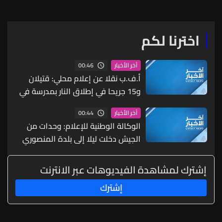
اخترنا لكم
00:46
آخر الأخبار
أ.ف.ب نقلا عن إعلام محلي: قتيلان
و15 جريحا في إطلاق النار بمدرسة في
تايلاند
00:44
آخر الأخبار
الوكالة الوطنية للإعلام: وحدات من
الجيش دخلت ليلا إلى بلدة المنصوري
في قضاء صور وباشرت بفتح الطرق
التي أُقفلت نتيجة الغارات الإسرائيلية
إشترك لمشاهدة الفيديوهات عبر الانترنت
الأخيرة والعمل على تأمين عودة
إشترك
الأهالي الذين نزحوا بفعل العدوان