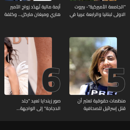
"الجامعة الأميركية"- بيروت
أزمة مالية تُهدّد زواج الأمير
الاولى لبنانيا والرابعة عربيا في
هاري وميغان ماركل... وكلفة
تصنيف UNIRANKS للعام
الطلاق تحول دونه
2027
6
5
منظمات حقوقية تعتبر أن
صور زيندايا تعيد "جلد
قتل إسرائيل للصحافية
الدجاجة" إلى الواجهة...
اللبنانية آمال خليل يرقى الى
وطبيبة تكشف الأسباب
"جريمة حرب"
وطرق العلاج