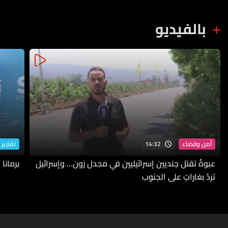
بالفيديو
14:32
أمن وقضاء
تقارير 
عبوةٌ تقتل جنديين إسرائيليين في مجدل زون… وإسرائيل
برمانا
تردّ بغاراتٍ على الجنوب