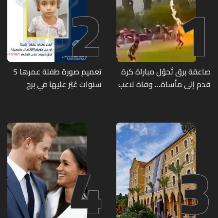
2
1
صاعقة برق تُحوّل مباراة كرة
تعميم صورة طفلة عمرها 5
قدم إلى مأساة... وفاة لاعب
سنوات عُثِرَ عليها في برج
وإصابة 12 آخرين
حمود
4
3