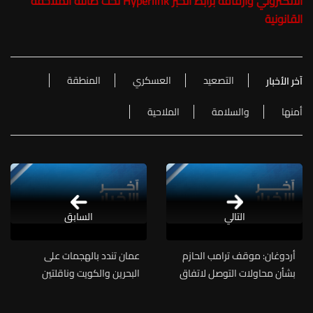
الالكتروني وارفاقه برابط الخبر Hyperlink تحت طائلة الملاحقة
القانونية
التصعيد
العسكري
المنطقة
آخر الأخبار
أمنها
والسلامة
الملاحية
التالي
السابق
أردوغان: موقف ترامب الحازم
عمان تندد بالهجمات على
بشأن محاولات التوصل لاتفاق
البحرين والكويت وناقلتين
مع إيران جدير بالإعجاب
تابعتين للسعودية وقطر في
مضيق هرمز