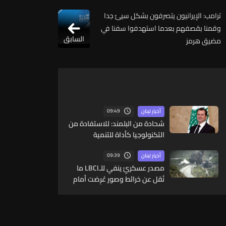
ترامب: الإيرانيون يتصرفون بشكل سيئ جدا
وقمنا بقصفهم بعدما استهدفوا سفنا في
السابق
مضيق هرمز
09:49
أخبار لبنان
شحادة من البلمند: للاستفادة من
التكنولوجيا كأداة للتنمية
09:39
أخبار لبنان
مصدر عسكريّ ينفي للـLBCI ما
نُقل عن خرائط وصور عُرِضت أمام
الوفد اللبنانيّ تُبيّن مواقع مراكز
قيادية ومنشآت تحت الأرض