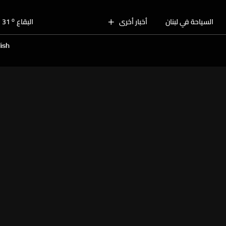
o
بيروت
30
o
السياحة في لبنان
أخبار أخرى
البقاع
31
o
الجنوب
29
ish
o
الشمال
30
o
جبل لبنان
28
o
كسروان
30
o
متن
30
o
بيروت
30