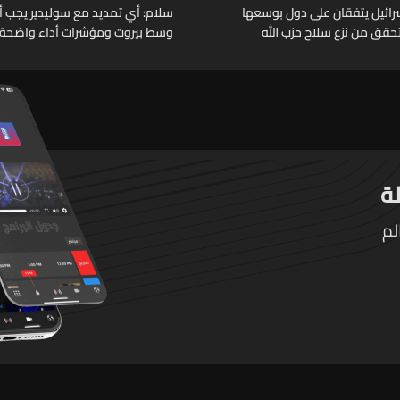
وإسرائيل يتفقان على دول بوسعها
سلام: أي تمديد مع سوليدير يجب أن 
حقق من نزع سلاح حزب الله
وسط بيروت ومؤشرات أداء واضحة
لم