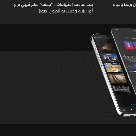
يرتبط بإحياء
بعد تقاذف الاتّهامات... "جلسة" صلح تُنهي نزاع
أمير يزبك وحبيب بو أنطون (صور)