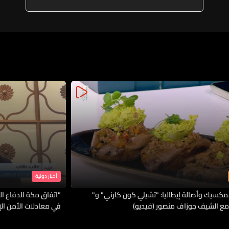
أخبار دولية
لمكسيك وأصالة إيطاليا: "تشيلي كون كارني" و"
"اتفاق مكة للدفاع الم
مع الشيف جوزاف منصور (فيديو)
في معادلات الأمن ال