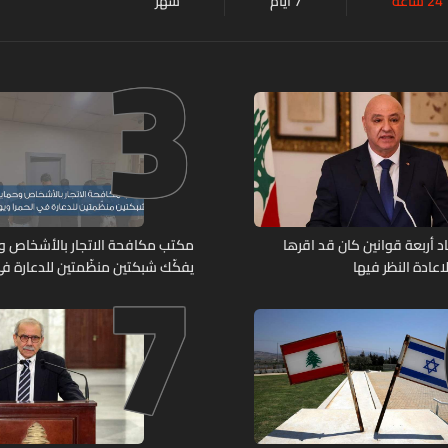
24 ساعة
7 أيام
شهر
3
7
د أربعة قوانين كان قد اقرها
مكتب مكافحة الاتجار بالأشخاص وح
عادة النظر فيها
يفكّك شبكتين منظّمتين للدعارة في
ويوقف متورطين