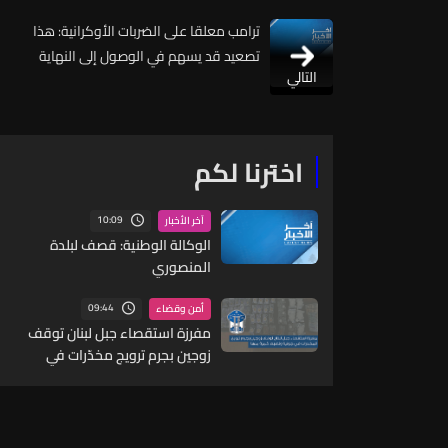
ترامب معلقا على الضربات الأوكرانية: هذا
تصعيد قد يسهم في الوصول إلى النهاية
التالي
اخترنا لكم
10:09
آخر الأخبار
الوكالة الوطنية: قصف لبلدة
المنصوري
09:44
أمن وقضاء
مفرزة استقصاء جبل لبنان توقف
زوجين بجرم ترويج مخدّرات في
جونية وتضبط كمية منها