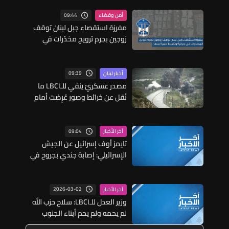
09:44
أمن وقضاء
مفرزة استقصاء جبل لبنان توقف
زوجين بجرم ترويج مخدّرات في
جونية وتضبط كمية منها
09:39
أخبار لبنان
مصدر عسكريّ ينفي للـLBCI ما
نُقل عن خرائط وصور عُرِضت أمام
الوفد اللبنانيّ تُبيّن مواقع مراكز
قيادية ومنشآت تحت الأرض
09:04
آخر الأخبار
تايمز أوف إسرائيل عن الجيش
الإسرائيلي: إصابة جندي بجروح في
حادث أثناء العمليات العسكرية
جنوبي لبنان
2026-03-02
آخر الأخبار
وزير العدل للـLBCI: سلاح حزب الله
لم يحمه ولم يحمِ أبناء الجنوب
والبقاع وسلاحه يجلب الويلات