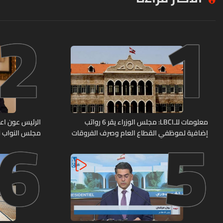
2
1
6
5
معلومات للـLBCI: مجلس الوزراء يقر 6 رواتب
الرئيس عون اعا
إضافية لموظفي القطاع العام وصرف الفروقات
مجلس النواب لا
بأثر رجعي منذ آذار