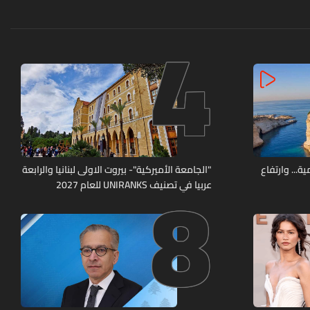
4
8
ة... وارتفاع
"الجامعة الأميركية"- بيروت الاولى لبنانيا والرابعة
عربيا في تصنيف UNIRANKS للعام 2027