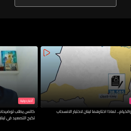
أخبار دولية
لخيام... لماذا اختارهما لبنان لاختبار الانسحاب
كاتس يطلب توضيحات 
تكبح التصعيد في لبنا