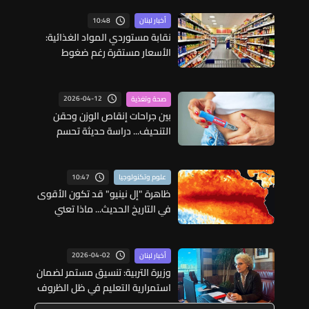
10:48
أخبار لبنان
نقابة مستوردي المواد الغذائية:
الأسعار مستقرة رغم ضغوط
الشحن العالمية
2026-04-12
صحة وتغذية
بين جراحات إنقاص الوزن وحقن
التنحيف... دراسة حديثة تحسم
الجدل حول الحل الأكثر استدامة
لفقدان الوزن
10:47
علوم وتكنولوجيا
ظاهرة "إل نينيو" قد تكون الأقوى
في التاريخ الحديث... ماذا تعني
للعالم؟
2026-04-02
أخبار لبنان
وزيرة التربية: تنسيق مستمر لضمان
استمرارية التعليم في ظل الظروف
الاستثنائية