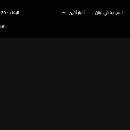
o
بيروت
28
o
السياحة في لبنان
أخبار أخرى
البقاع
20
o
الجنوب
24
ish
o
الشمال
25
o
جبل لبنان
21
o
كسروان
25
o
متن
25
o
بيروت
28