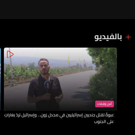
بالفيديو
أمن وقضاء
عبوةٌ تقتل جنديين إسرائيليين في مجدل زون… وإسرائيل تردّ بغاراتٍ
على الجنوب