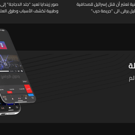
 تعتبر أن قتل إسرائيل للصحافية
صور زيندايا تعيد "جلد الدجاجة" إلى 
خليل يرقى الى "جريمة حرب"
وطبيبة تكشف الأسباب وطرق العلا
لم