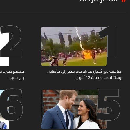
2
1
6
5
صاعقة برق تُحوّل مباراة كرة قدم إلى مأساة...
وفاة لاعب وإصابة 12 آخرين
برج حمود