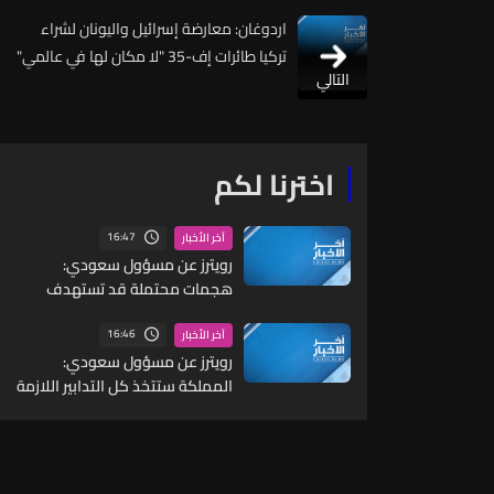
اردوغان: معارضة إسرائيل واليونان لشراء
تركيا طائرات إف-35 "لا مكان لها في عالمي"
التالي
اخترنا لكم
16:47
آخر الأخبار
رويترز عن مسؤول سعودي:
هجمات محتملة قد تستهدف
مواقع مدنية واقتصادية بما
يشمل البنية التحتية للطاقة
16:46
آخر الأخبار
والموانئ والمطارات
رويترز عن مسؤول سعودي:
المملكة ستتخذ كل التدابير اللازمة
للرد على أي عدوان