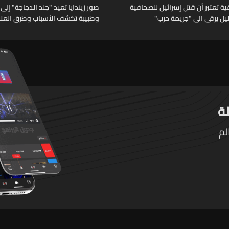
 تعتبر أن قتل إسرائيل للصحافية
صور زيندايا تعيد "جلد الدجاجة" إلى 
خليل يرقى الى "جريمة حرب"
وطبيبة تكشف الأسباب وطرق العلا
لم