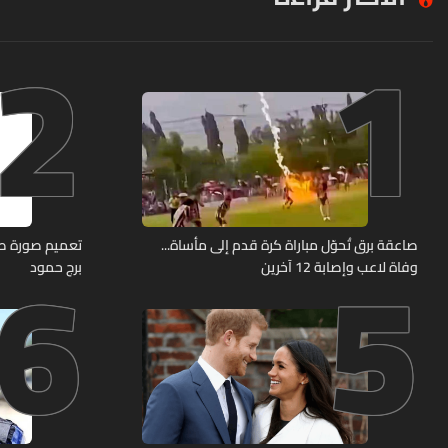
2
1
6
5
صاعقة برق تُحوّل مباراة كرة قدم إلى مأساة...
وفاة لاعب وإصابة 12 آخرين
برج حمود