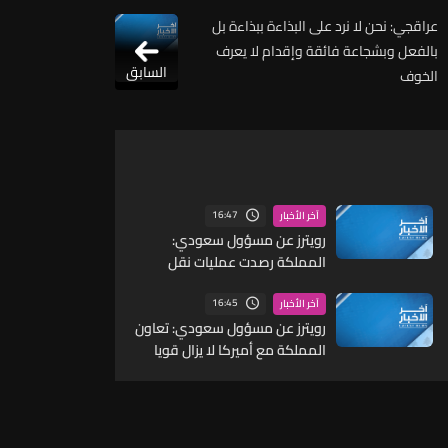
عراقجي: نحن لا نرد على البذاءة ببذاءة بل
بالفعل وبشجاعة فائقة وإقدام لا يعرف
السابق
الخوف
16:47
آخر الأخبار
رويترز عن مسؤول سعودي:
المملكة رصدت عمليات نقل
لمسيرات وصواريخ ما يشير إلى
احتمال شن هجمات منسقة من
16:45
آخر الأخبار
الشمال والجنوب
رويترز عن مسؤول سعودي: تعاون
المملكة مع أميركا لا يزال قويا
ووثيقا للغاية على جافة
المستويات ومنها الجانب
العملياتي مع القيادة المركزية