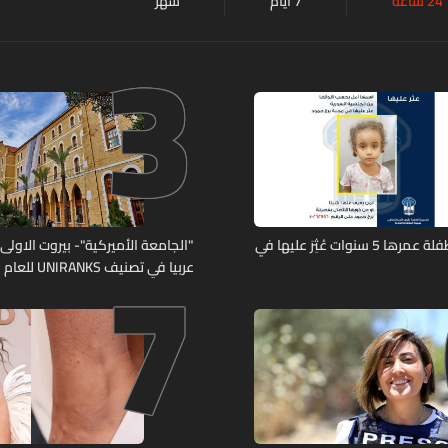
24 ساعة
7 أيام
شهر
3
7
تعميم صورة طفلة عمرها 5 سنوات عُثِرَ عليها في
"الجامعة الأميركية"- بيروت الاولى لب
عربيا في تصنيف UNIRANKS للعام 2027