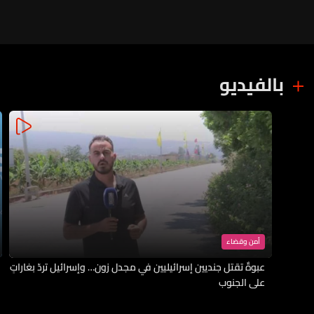
بالفيديو
أمن وقضاء
عبوةٌ تقتل جنديين إسرائيليين في مجدل زون… وإسرائيل تردّ بغاراتٍ
على الجنوب