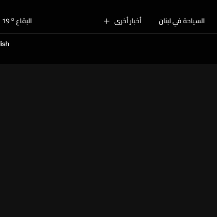
o
بيروت
28
o
السياحة في لبنان
أخبار أخرى
البقاع
19
o
الجنوب
24
ish
o
الشمال
25
o
جبل لبنان
20
o
كسروان
25
o
متن
25
o
بيروت
28