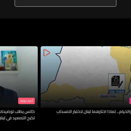
أخبار دولية
لخيام... لماذا اختارهما لبنان لاختبار الانسحاب
كاتس يطلب توضيحات 
تكبح التصعيد في لبنا