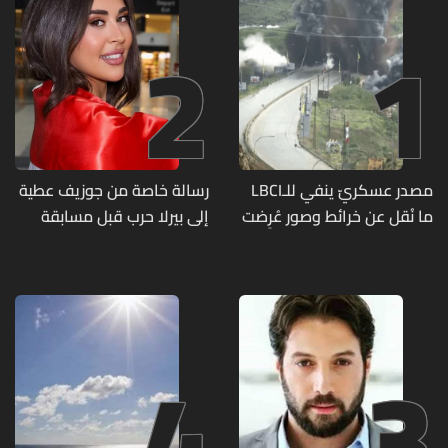
2
1
مصدر عسكريّ ينفي للـLBCI
رسالة خاصة من جوزيف عطية
ما نُقل عن خرائط وصور عُرِضت
إلى بيرلا حرب قبل مسابقة
أمام الوفد اللبنانيّ تُبيّن
ملكة جمال العالم... ماذا قال
مواقع مراكز قيادية ومنشآت
لها؟ (صورة)
تحت الأرض
4
3