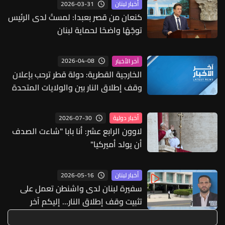
2026-03-31
أخبار لبنان
كنعان من قصر بعبدا: لمستُ لدى الرئيس
توجّهًا واضحًا لحماية لبنان
2026-04-08
آخر الأخبار
الخارجية القطرية: دولة قطر ترحب بإعلان
وقف إطلاق النار بين والولايات المتحدة
وإيران ونشدد على أهمية ضمان أمن
الممرات البحرية وحرية الملاحة والتجارة
2026-07-30
أخبار دولية
الدولية وفقاً لقواعد القانون الدولي
لاوون الرابع عشر: أنا بابا "شاءت الصدف
أن يولد أميركيا"
2026-05-16
أخبار لبنان
سفيرة لبنان لدى واشنطن تعمل على
تثبيت وقف إطلاق النار... إليكم آخر
المستجدات