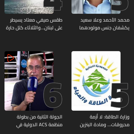
محمد الأحمد وعلا سعيد
طقس صيفي معتاد يسيطر
يكشفان جنس مولودهما
على لبنان...والثلاثاء كتل حارة
الأول (صورة)
ضعيفة الفعالية
6
5
وزارة الطاقة: لا أزمة
الجولة الثانية من بطولة
محروقات... ومادة البنزين
منظمة ACS الدولية في
متوفرة
الكيك بوكسينغ