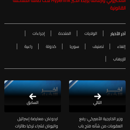
الالكتروني وارفاقه برابط الخبر Hyperlink تحت طائلة الملاحقة
القانونية
الولايات
المتحدة
إجراءات
آخر الأخبار
إلغاء
تصنيف
سوريا
كدولة
راعية
للإرهاب
التالي
السابق
وزير الخارجية الأميركي: رفع
اردوغان: معارضة إسرائيل
العقوبات من شأنه فتح باب
واليونان لشراء تركيا طائرات