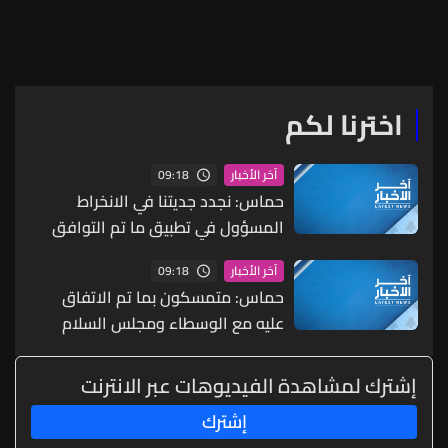
التجارة والاستثمار الدوليين
إف-35 "لا مكان لها في
ومنح سوريا فرصة للإعمار
عالمي"
اخترنا لكم
09:18
آخر الأخبار
حماس: نجدد جديتنا في الانخراط
المسؤول في تطبيق ما تم التوافق
عليه ضمن البنود الـ15 ووضع جدول
09:18
آخر الأخبار
زمني لتنفيذها
حماس: متمسكون بما تم الاتفاق
عليه مع الوسطاء ومجلس السلام
بشأن خارطة الطريق لاستكمال تنفيذ
المرحلة 2
إشترك لمشاهدة الفيديوهات عبر الانترنت
إشترك