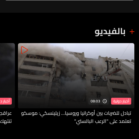
بالفيديو
08:03
أخبار دولية
أخبار د
تبادل للضربات بين أوكرانيا وروسيا... زيلينسكي: موسكو
عراقجي
تعتمد على "الرعب البالستي"
تنتهك 