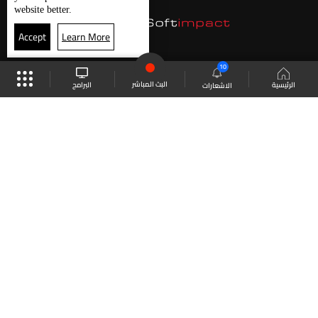
website better.
Accept
Learn More
10
البث المباشر
البرامج
الرئيسية
الاشعارات
موقع البرامج
الجدول
البث المباشر
العودة للأعلى
انضم الى ملايين المتابعين
LBCI Lebanon