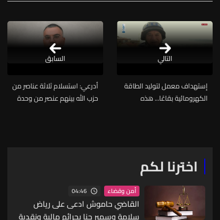
التالي
السابق
إستهداف معمل لتوليد الطاقة
أدرعي: استسلام ثلاثة عناصر من
الكهرومائية بقاعًا... هذه
حزب الله بينهم عنصر من وحدة
التفاصيل
قوة الرضوان في بنت جبيل
اخترنا لكم
04:46
أمن وقضاء
القاضي حاموش ادعى على رياض
سلامة وسمير حنا بجرائم مالية ونقدية