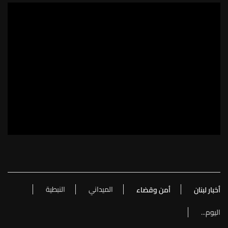
الميداني
النبطية
أخبار لبنان
أمن وقضاء
اليوم...