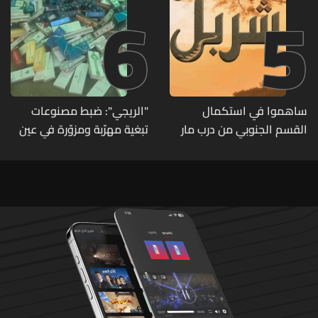
6
5
ساهموا في استكمال
"الريجي": ضبط مصنوعات
القسم الجنوبي من درب مار
تبغية مهرّبة ومزوّرة في عين
شربل... تعرّفوا إلى طرق التبرّع
بورضاي وبدنايل والفرزل
من لبنان وأميركا وكندا
وأستراليا وأوروبا