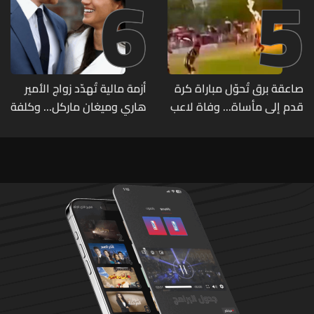
6
5
صاعقة برق تُحوّل مباراة كرة
أزمة مالية تُهدّد زواج الأمير
قدم إلى مأساة... وفاة لاعب
هاري وميغان ماركل... وكلفة
وإصابة 12 آخرين
الطلاق تحول دونه