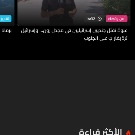
14:32
أمن وقضاء
تقارير 
عبوةٌ تقتل جنديين إسرائيليين في مجدل زون… وإسرائيل
برمانا
تردّ بغاراتٍ على الجنوب
الأكثر قراءة