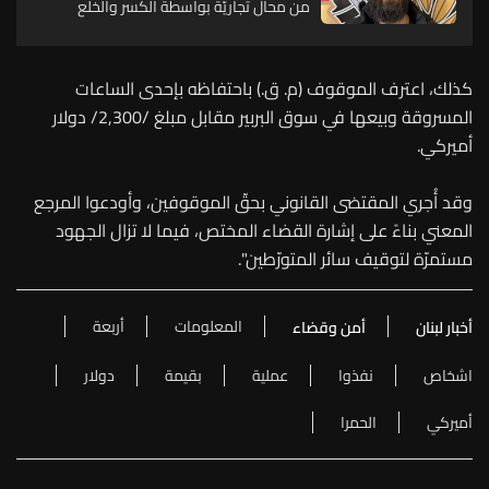
من محال تجاريّة بواسطة الكسر والخلع
كذلك، اعترف الموقوف (م. ق.) باحتفاظه بإحدى الساعات
المسروقة وبيعها في سوق البربير مقابل مبلغ /2,300/ دولار
أميركي.
وقد أُجري المقتضى القانوني بحقّ الموقوفين، وأودعوا المرجع
المعني بناءً على إشارة القضاء المختص، فيما لا تزال الجهود
مستمرّة لتوقيف سائر المتورّطين".
المعلومات
أربعة
أخبار لبنان
أمن وقضاء
اشخاص
نفذوا
عملية
بقيمة
دولار
أميركي
الحمرا