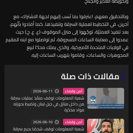
وتحويطة الغدير والجناح.
وبالتحقيق معهم، اعترفوا بما نُسب إليهم لجهة الاشتراك، مع
آخرين، في التخطيط لعملية السرقة وتنفيذها. كما أفادوا بأنّهم،
بعد تنفيذ العمليّة، توجّهوا إلى منزل الموقوف (ع. ع. ح.) حيث
عمدوا إلى معاينة الساعات المسروقة، ثم تواصلوا مع ابنه المقيم
في الولايات المتحدة الأميركية، والذي يملك محلًّا لبيع
المجوهرات والساعات، وقاموا بتهريب الساعات إليه.
مقالات ذات صلة
2026-06-11
أمن وقضاء
شعبة المعلومات توقف منفّذ عمليات سرقة
من داخل منازل في جبل لبنان وتضبط بحوزته
مواد مخدّرة
2026-06-10
أمن وقضاء
شعبة المعلومات توقف شخصًا بجرم سرقة