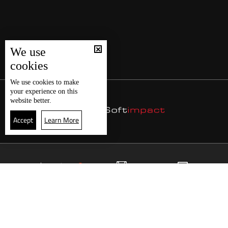
We use
cookies
We use
cookies
to make
your experience on this
website better.
Accept
Learn More
25
البث المباشر
البرامج
الرئيسية
موقع البرامج
الجدول
البث المباشر
العودة للأعلى