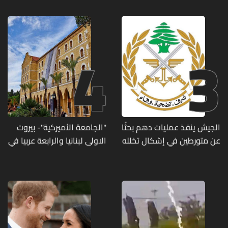
4
3
الجيش ينفذ عمليات دهم بحثًا
"الجامعة الأميركية"- بيروت
عن متورطين في إشكال تخلله
الاولى لبنانيا والرابعة عربيا في
إطلاق نار ويضبط أسلحة
تصنيف UNIRANKS للعام
وذخائر حربية ويتلف 16 خيمة
2027
مزروعة بالماريجوانا