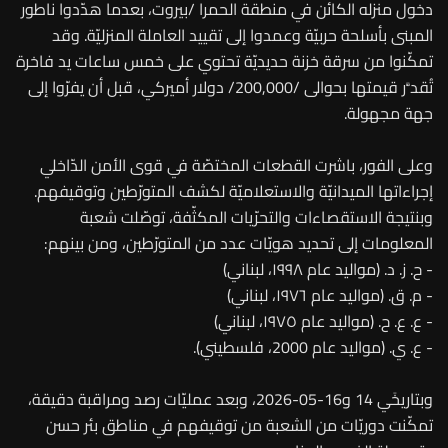
دخول منزله الكائن في منطقة الحمرا /بيروت، بعدما هدّدوا ناطور
المبنى بأسلحة حربيّة وعمدوا إلى تقييد العاملة المنزليّة. وقد
تمكّنوا من سرقة خزنة حديديّة تحتوي على خمس ساعات يد فاخرة
تُقدَّر قيمتها بحوالى /200,000/ دولار أميركي، قبل أن يفرّوا إلى
جهة مجهولة.
وعلى الفور، باشرت القطعات المختصّة في قوى الأمن الدّاخلي
إجراءاتها الميدانيّة والاستعلاميّة لكشف المتورّطين وتوقيفهم.
وبنتيجة الاستقصاءات والتحرّيات المكثّفة، توصّلت شعبة
المعلومات إلى تحديد هويّات عدد من المتورّطين، ومن بينهم:
- ح. ز. د. (مواليد عام ۱۹۹۸، لبناني)
- م. ق. (مواليد عام ١٩٧٦، لبناني)
- ع. ع. ح. (مواليد عام ١٩٧٥، لبناني)
- ع. ي. (مواليد عام 2000، فلسطيني).
وبتاريخَي 14 و16-05-2026، وبعد عمليّات رصد ومراقبة دقيقة،
تمكّنت دوريّات من الشعبة من توقيفهم في مناطق بئر حسن