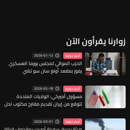
زوارنا يقرأون الآن
2026-01-12
أخبار دولية
الحزب الموالي لمجلس بورما العسكري
يفوز بمقعد أونغ سان سو تشي
2026-02-18
أخبار دولية
مسؤول أميركي: الولايات المتحدة
تتوقع من إيران تقديم مقترح مكتوب لحل
الأزمة معها
2026-03-01
أخبار دولية
هيئة بحرية: سفينة أصيبت بمقذوف قبالة