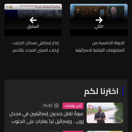
التالي
السابق
الجولة الخامسة من
إنذار إسرائيلي لسكان الخرايب:
المفاوضات اللبنانية الاسرائيلية
لإخلاء المبنى المحدد بالأحمر
تستعد للانطلاق في واشنطن...
في الخريطة والمباني المجاورة
ماذا ينتظرنا اليوم؟
له
اخترنا لكم
14:32
أمن وقضاء
عبوةٌ تقتل جنديين إسرائيليين في مجدل
زون… وإسرائيل تردّ بغاراتٍ على الجنوب