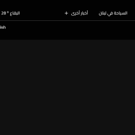
o
بيروت
29
o
السياحة في لبنان
أخبار أخرى
البقاع
28
o
الجنوب
28
ish
o
الشمال
29
o
جبل لبنان
25
o
كسروان
28
o
متن
28
o
بيروت
29