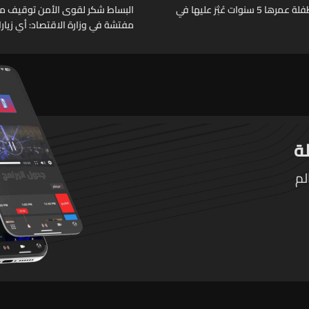
تعميم صورة طفلة عمرها 5 سنوات عُثِرَ عليها في
البساط شكر لقوى الأمن توقيف م
مفتشة في وزارة الاقتصاد: أي زيار
تقوم بها الوزارة تتم حصراً عبر المف
الرسميين
لم