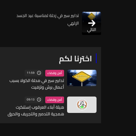
تدابير سير في زحلة لمناسبة عيد الجسد
الإلهي
التالي
اخترنا لكم
11:59
أمن وقضاء
تدابير سير في محلة الكولا بسبب
أعمال برش وتزفيت
09:13
أمن وقضاء
هيئة أبناء العرقوب إستنكرت
همجية التدمير والتجريف والحرق
المعتمدة من قبل قوات الإحتلال
في الجنوب