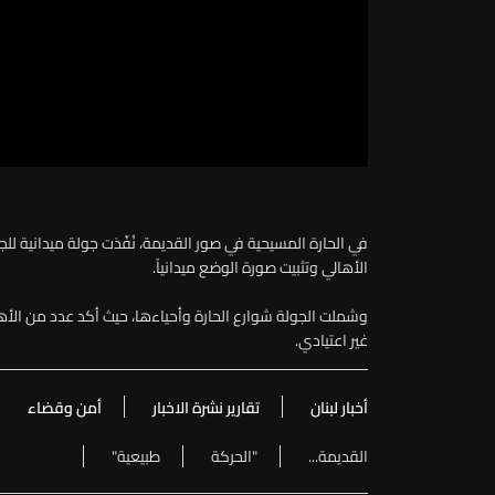
في الحارة المسيحية في صور القديمة، نُفّذت جولة ميدانية للج
الأهالي وتثبيت صورة الوضع ميدانياً.
وشملت الجولة شوارع الحارة وأحياءها، حيث أكد عدد من الأهال
غير اعتيادي.
أخبار لبنان
تقارير نشرة الاخبار
أمن وقضاء
القديمة...
"الحركة
طبيعية"