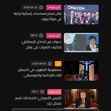
2026-04-20
أمن وقضاء
لبنان تسلم مساعدات إنسانية تركية
في مرفأ بيروت
08:13
أمن وقضاء
دعوات من الداخل الإسرائيليّ
لتكثيف الضربات على لبنان
2026-08-04
فنّ
سمفونية التطويب في الديمان:
لقاء القداسة والموسيقى
الأوركسترا الفلهارمونية تكرّم
الطوباوي الحويّك بأمسية "العهد
الأبدي" الكبرى
00:11
أخبار دولية
الرئيس الأميركيّ: المحادثات تسير
بشكل جيّد