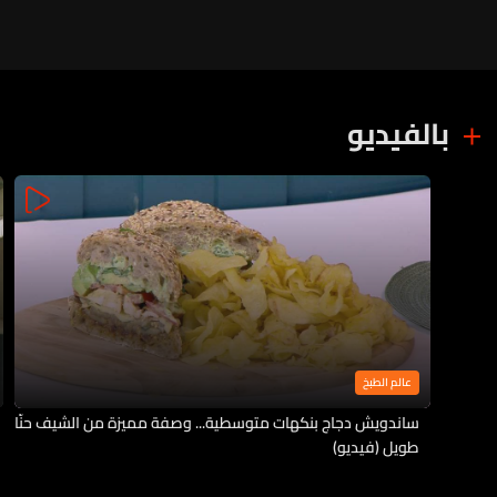
بالفيديو
عالم الطبخ
ساندويش دجاج بنكهات متوسطية... وصفة مميزة من الشيف حنّا
طويل (فيديو)