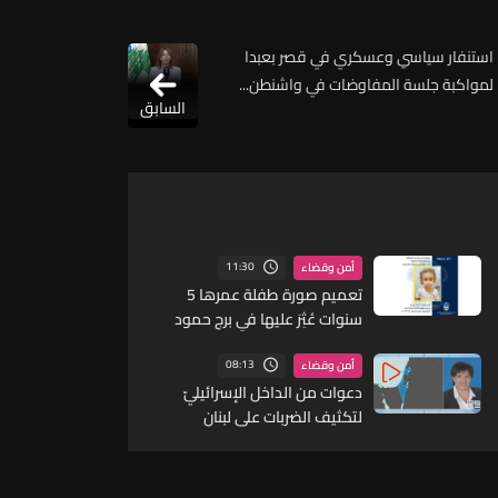
استنفار سياسي وعسكري في قصر بعبدا
لمواكبة جلسة المفاوضات في واشنطن...
السابق
11:30
أمن وقضاء
تعميم صورة طفلة عمرها 5
سنوات عُثِرَ عليها في برج حمود
08:13
أمن وقضاء
دعوات من الداخل الإسرائيليّ
لتكثيف الضربات على لبنان