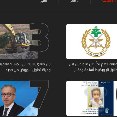
24 ساعة
7 أيام
شهر
3
7
ليات دهم بحثًا عن متورطين في
بين ضفتي الليطاني... جسر قعقعية ا
لاق نار ويضبط أسلحة وذخائر
وحياة تحاول النهوض من جديد