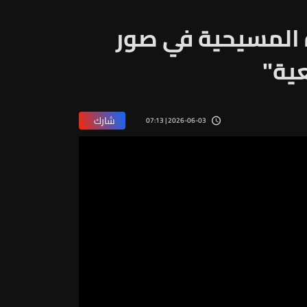
ة المسيحية في صور
عية"
شارك
2026-06-03 | 07:13