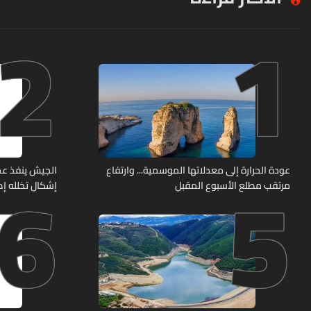
2
1
6
5
عودة الحرارة إلى معدلاتها الموسمية... وارتفاع
الجيش ينفذ عم
مرتقب مطلع الأسبوع المقبل
إشكال تخلله إط
حربية ويتلف 16 خيمة مزروعة بالماريجوانا