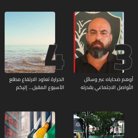
2027
4
3
أوهم ضحاياه عبر وسائل
الحرارة تعاود الارتفاع مطلع
التّواصل الاجتماعي بقدرته
الأسبوع المقبل... إليكم
على تسليمهم مطابخ
تفاصيل الطقس
و"أعمال نجارة"... هل من
وقع ضحيّة أعماله؟