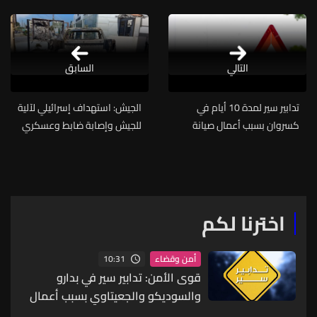
التالي
السابق
تدابير سير لمدة 10 أيام في
الجيش: استهداف إسرائيلي لآلية
كسروان بسبب أعمال صيانة
للجيش وإصابة ضابط وعسكري
الحُفَر
بجروح
اخترنا لكم
10:31
أمن وقضاء
قوى الأمن: تدابير سير في بدارو
والسوديكو والجعيتاوي بسبب أعمال
برش وتخطيط وتعبيد