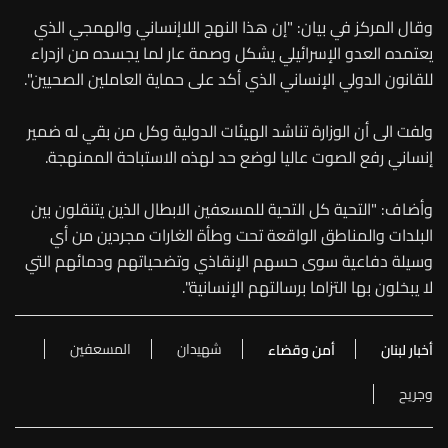
وقال المركز في بيان: "إن هذا النهج اللاإنساني والهمجي الذي
يعتمده العدو الإسرائيلي يشكل وصمة عار لما يجسده من ازدراء
للقانون الدولي الإنساني الذي أكد على حماية العاملين الصحيين".
ولفت الى أن الوزارة تناشد الهيئات الدولية وكل من بقي له ضمير
إنساني رفع الصوت عاليا لوضع حد لهذه الاستباحة الممنهجة.
وأضاف: "التحية كل التحية للمسعفين الابطال الذين يتنقلون بين
البلدات والمناطق الواقعة تحت وطأة الغارات مجردين من أي
وسيلة دفاعية سوى حسهم الإنقاذي وتضحياتهم ودمائهم التي
لا يبخلون بها التزاما برسالتهم الإنسانية".
شهيدان
المسعفين
أخبار لبنان
أمن وقضاء
وجريح