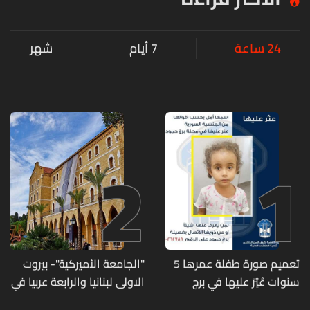
24 ساعة
7 أيام
شهر
2
1
تعميم صورة طفلة عمرها 5
"الجامعة الأميركية"- بيروت
سنوات عُثِرَ عليها في برج
الاولى لبنانيا والرابعة عربيا في
حمود
تصنيف UNIRANKS للعام