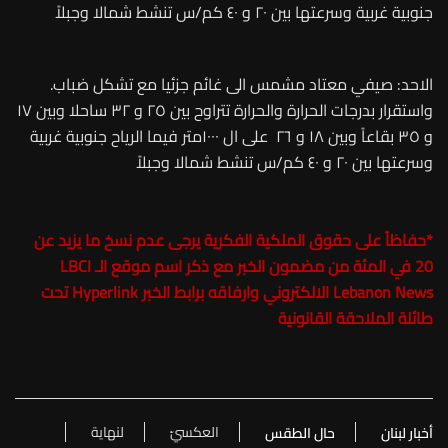
جنوبية غربية وسرعتها بين ٢٠ و ٤٠ كم/س تنشط شمالا وجبلاً
الاحد: صيفي معتاد مشمس الى غائم جزئيا مع تشكل ضباب.
واستقرار بدرجات الحرارة والحرارة تتراوح بين ٢٥ و ٣٢ ساحلا وبين ١٧
و ٣٥ بقاعاً وبين ١٨ و ٢٦ على ال ١٠٠٠متر فيما الرياح جنوبية غربية
وسرعتها بين ٢٠ و ٤٠ كم/س تنشط شمالا وجبلاً
*
حفاظاً على حقوق الملكية الفكرية يرجى عدم نسخ ما يزيد عن
20 في المئة من مضمون الخبر مع ذكر اسم موقع الـ
LBCI
Lebanon News
الالكتروني وارفاقه برابط الخبر Hyperlink تحت
طائلة الملاحقة القانونية
العكسيّ
لنهاية
أخبار لبنان
حال الطقس