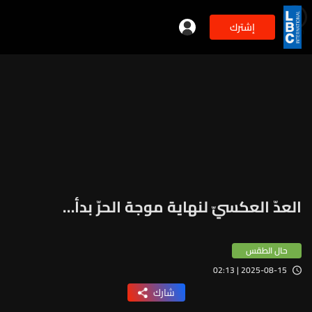
إشترك
min
2
العدّ العكسيّ لنهاية موجة الحرّ بدأ…
حال الطقس
2025-08-15 | 02:13
شارك