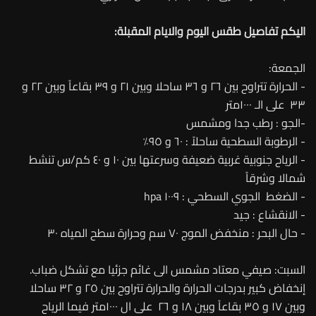
اليكم تفاصيل طقس اليوم والايام المقبلة:
الجمعة:
- الحرارة تتراوح بين ٢٦ و ٣٦ ساحلا وبين ٢١ و ٣٩ بقاعاً وبين ٢٢ و
٣٣ على الـ ١٠٠٠متر
-الجو : رطب جدا ومشمس
- الرطوبة السطحية ساحلاً : ٦٠ و ٩٥٪
- الرياح جنوبية غربية ضعيفة وسرعتها بين ١٠ و ٤٠ كم/س تنشط
شمالا وشرقاً
- الضغط الجوي السطحي : ١٠٠٩ hpa
- الانقشاع : جيد
- حال البحر : منخفض الموج ٧٠ سم وحرارة سطح المياه ٣٠
السبت: صيفي معتاد مشمس الى غائم جزئيا مع تشكل ضباب.
إنخفاض كبير بدرجات الحرارة والحرارة تتراوح بين ٢٥ و ٣٢ ساحلا
وبين ١٧ و ٣٥ بقاعاً وبين ١٨ و ٢٦ على ال ١٠٠٠متر فيما الرياح