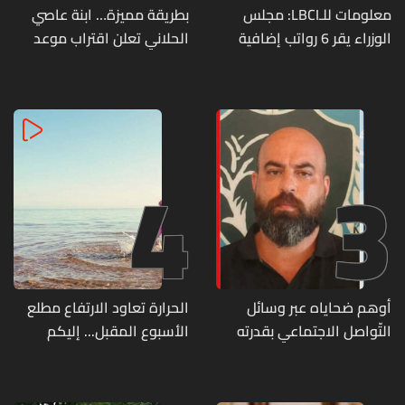
معلومات للـLBCI: مجلس
بطريقة مميزة… ابنة عاصي
الوزراء يقر 6 رواتب إضافية
الحلاني تعلن اقتراب موعد
لموظفي القطاع العام
زفافها
وصرف الفروقات بأثر رجعي
منذ آذار
4
3
أوهم ضحاياه عبر وسائل
الحرارة تعاود الارتفاع مطلع
التّواصل الاجتماعي بقدرته
الأسبوع المقبل... إليكم
على تسليمهم مطابخ
تفاصيل الطقس
و"أعمال نجارة"... هل من
وقع ضحيّة أعماله؟