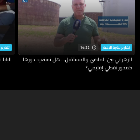
14:22
تقارير نشرة الاخبار
تقارير 
الزهراني بين الماضي والمستقبل... هل تستعيد دورها
البابا
كمحور نفطي إقليمي؟