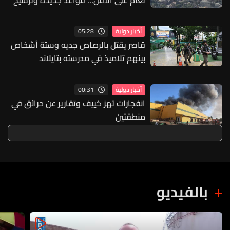
للاحتلال
05:28
أخبار دولية
قاصر يقتل بالرصاص جديه وستة أشخاص
بينهم تلاميذ في مدرسته بتايلاند
00:31
أخبار دولية
انفجارات تهز كييف وتقارير عن حرائق في
منطقتين
بالفيديو