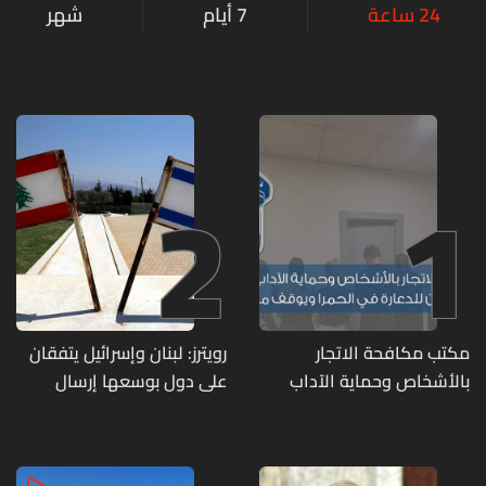
24 ساعة
7 أيام
شهر
2
1
مكتب مكافحة الاتجار
رويترز: لبنان وإسرائيل يتفقان
بالأشخاص وحماية الآداب
على دول بوسعها إرسال
يفكّك شبكتين منظّمتين
قوات للتحقق من نزع سلاح
للدعارة في الحمرا ويوقف
حزب الله
متورطين