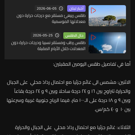
2026-06-05
أخبار لبنان
طقس ربيعيّ مستقر مع درجات حرارة دون
معدلاتها الموسمية
2026-05-25
حال الطقس
طقس رطب ومستقر نسبيا ودرجات حرارة دون
المعدلات خلال الأيام المقبلة
أما
في
تفاصيل
طقس
اليومين
المقبلين
:
الاثنين
:
مشمس
الى
غائم
جزئيا
مع
احتمال
رذاذ
محلي
على
الجبال
والحرارة
تتراوح
بين
١٦
و
٢٤
درجة
ساحلا
وبين
٩
و
٢٤
درجة
بقاعاً
وبين
٩
و
١٨
درجة
على
الـ١٠٠٠ متر،
فيما
الرياح
جنوبية
غربية
وسرعتها
بين
١٠
و
٤٠
كم
/
س.
الثلاثاء
:
غائم
جزئيا
مع
احتمال
رذاذ
محلي
على
الجبال
والحرارة