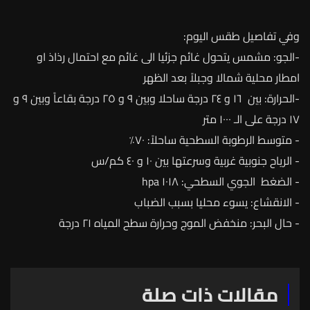
وفي
تفاصيل
طقس
اليوم
:
-
الجو
:
مشمس
يتحول
غائم
جزئيا
الى
غائم
مع
احتمال
رذاذ
او
امطار
محلية
شمالا
وجبلاً
بعد
الظهر
-
الحرارة
:
بين
١٦
و
٢٤
درجة
ساحلا
وبين
٩
و
٢٥
درجة
بقاعاً
وبين
٩
و
١٧
درجة
على
الـ
١٠٠٠ متر
-
متوسط
الرطوبة
السطحية
ساحلاً
:
٧٠٪
-
الرياح
جنوبية
غربية
وسرعتها
بين
١٠
و
٤٠
كم
/
س
-
الضغط
الجوي
السطحي
:
١٠١٨
hpa
-
الانقشاع
:
يسوء
محليا
بسبب
الضباب
-
حال
البحر
:
منخفض
الموج
وحرارة
سطح
المياه
٢١
درجة
مقالات ذات صلة