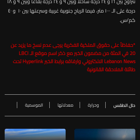
تتراوح
بين
١٦
و
٢٤
درجة
ساحلا
وبين
٩
و
٢٤
درجة
بقاعاً
وبين
٩
و
١٨
درجة
على
الـ
١٠٠٠ متر،
فيما
الرياح
جنوبية
غربية
وسرعتها
بين
١٠
و
٤٠
كم
/
س.
*
حفاظاً على حقوق الملكية الفكرية يرجى عدم نسخ ما يزيد عن
20 في المئة من مضمون الخبر مع ذكر اسم موقع الـ
LBCI
Lebanon News
الالكتروني وارفاقه برابط الخبر Hyperlink تحت
طائلة الملاحقة القانونية
وحرارة
معدلاتها
الموسمية
حال الطقس