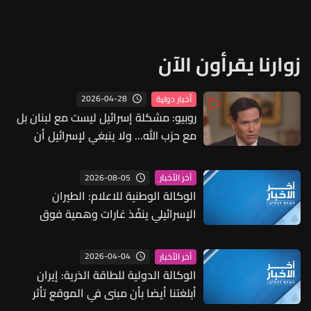
زوارنا يقرأون الآن
2026-04-28
أخبار دولية
روبيو: مشكلة إسرائيل ليست مع لبنان بل
مع حزب الله... ولا ينبغي لإسرائيل أن
تُقيم منطقة عازلة داخل لبنان
2026-08-05
آخر الأخبار
الوكالة الوطنية للاعلام: الطيران
الإسرائيلي ينفّذ غارات وهمية فوق
الجنوب ويلقي بالونات حرارية
2026-04-04
آخر الأخبار
الوكالة الدولية للطاقة الذرية: إيران
أبلغتنا أيضا بأن مبنى في الموقع تأثر
بموجات ضغط وشظايا