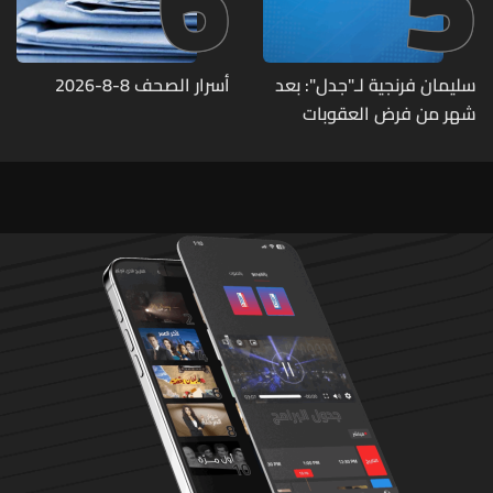
6
5
سليمان فرنجية لـ"جدل": بعد
أسرار الصحف 8-8-2026
شهر من فرض العقوبات
الأميركية عليّ اتصلوا بي "من
عند الرئيس" وقالوا: "ما خصّنا
ما بيطلع بإيدنا"