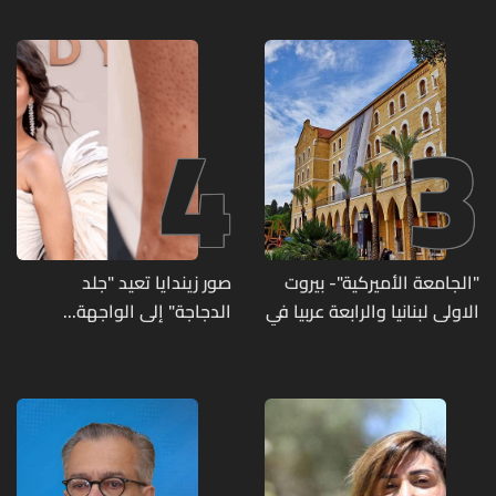
4
3
"الجامعة الأميركية"- بيروت
صور زيندايا تعيد "جلد
الاولى لبنانيا والرابعة عربيا في
الدجاجة" إلى الواجهة...
تصنيف UNIRANKS للعام
وطبيبة تكشف الأسباب
2027
وطرق العلاج