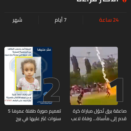
24 ساعة
7 أيام
شهر
2
1
صاعقة برق تُحوّل مباراة كرة
تعميم صورة طفلة عمرها 5
قدم إلى مأساة... وفاة لاعب
سنوات عُثِرَ عليها في برج
وإصابة 12 آخرين
حمود