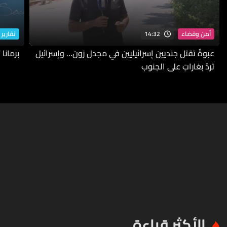
14:32
أمن وقضاء
تقارير 
عبوةٌ تقتل جنديين إسرائيليين في مجدل زون… وإسرائيل
برمانا
تردّ بغاراتٍ على الجنوب
الأكثر قراءة