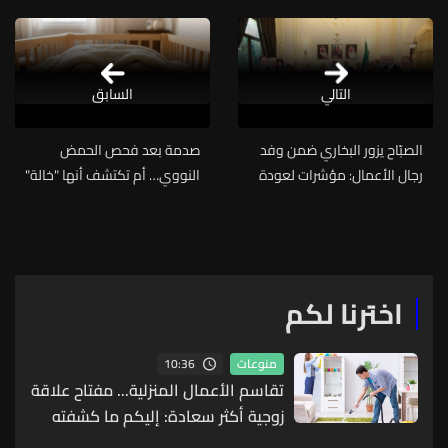
التالي
السابق
الصبّاح يزور البخاري ضمن وفد
صدمة بعد فحص الحمض
رجال الأعمال: مؤشرات لعودة
النووي… أم تكتشف أنها "خالة"
السياح السعوديين واستئناف
أبنائها بيولوجيًا!
الصادرات في لقاء وداعي
اخترنا لكم
10:36
منوعات
تقاسم الأعمال المنزلية... مفتاح علاقة
زوجية أكثر سعادة: إليكم ما كشفته
أحدث الدراسات