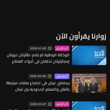
زوارنا يقرأون الآن
2026-01-05
آخر الأخبار
الوكالة الوطنية للإعلام: طائرتان حربيتان
إسرائيليتان تحلقان في أجواء القطاع
الشرقي على علو متوسط وتحديدًا فوق
مناطق مرجعيون والخيام والبلدات
2026-05-05
أخبار لبنان
المحيطة
رسامني عرض في اجتماع ملفات مرتبطة
بالنقل والمعابر الحدودية بين لبنان
وسوريا واستقبل سفيرة النرويج
2026-03-07
آخر الأخبار