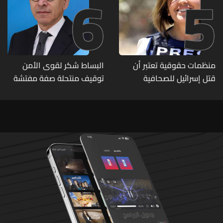
6
5
منظمات حقوقية تعتبر أن
البساط شكر لقوى الأمن
قتل إسرائيل للصحافية
توقيف منتحلة صفة مفتشة
اللبنانية آمال خليل يرقى الى
في وزارة الاقتصاد: أي زيارات
"جريمة حرب"
تفتيشية تقوم بها الوزارة تتم
حصراً عبر المفتشين الرسميين