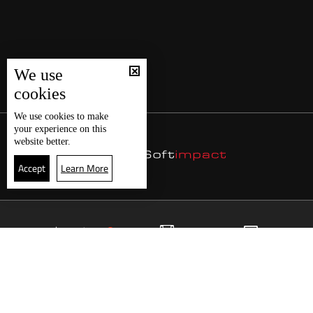
We use
cookies
We use
cookies
to make
your experience on this
website better.
Accept
Learn More
25
البث المباشر
البرامج
الرئيسية
موقع البرامج
الجدول
البث المباشر
العودة للأعلى