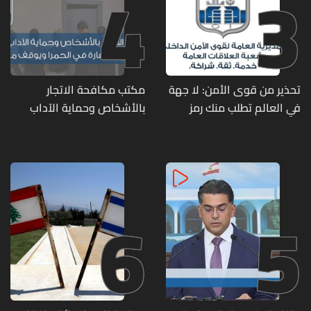
4
3
تحذير من قوى الأمن: لا جهة
مكتب مكافحة الاتجار
في العالم تطلب منك رمز
بالأشخاص وحماية الآداب
الـOTP
يفكّك شبكتين منظّمتين
للدعارة في الحمرا ويوقف
متورطين
6
5