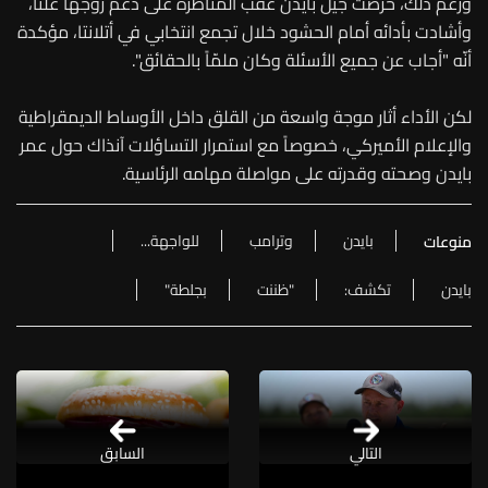
ورغم ذلك، حرصت جيل بايدن عقب المناظرة على دعم زوجها علناً،
وأشادت بأدائه أمام الحشود خلال تجمع انتخابي في أتلانتا، مؤكدة
أنّه "أجاب عن جميع الأسئلة وكان ملمّاً بالحقائق".
لكن الأداء أثار موجة واسعة من القلق داخل الأوساط الديمقراطية
والإعلام الأميركي، خصوصاً مع استمرار التساؤلات آنذاك حول عمر
بايدن وصحته وقدرته على مواصلة مهامه الرئاسية.
بايدن
وترامب
للواجهة...
منوعات
بايدن
تكشف:
"ظننت
بجلطة"
التالي
السابق