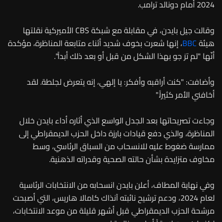
2024 أمام دونالد ترامب.
وقالت جيل بايدن، في مقابلة مع شبكة CBS الأميركية نقلتها
هيئة
BBC
، إنها شعرت بخوف شديد أثناء متابعة المناظرة، مؤكدة
أنّها "لم ترَ جو بهذا الشكل من قبل أو بعد ذلك أبداً".
وأضافت: "كنت أراقبه وأفكر: يا إلهي، إنه يتعرض لجلطة. لقد
أخافني الأمر كثيراً."
وجاءت تصريحاتها بعد الجدل الواسع الذي أثاره أداء بايدن خلال
المناظرة، والذي دفع قيادات بارزة داخل الحزب الديمقراطي إلى
ممارسة ضغوط عليه للانسحاب من السباق الرئاسي، وسط
مخاوف متزايدة بشأن حالته الصحية وقدراته الذهنية.
وفي نهاية المطاف، أعلن بايدن انسحابه من الانتخابات الرئاسية
لعام 2024، ودعم ترشيح نائبته آنذاك كامالا هاريس، التي أصبحت
مرشحة الحزب الديمقراطي قبل أشهر قليلة من موعد الانتخابات،