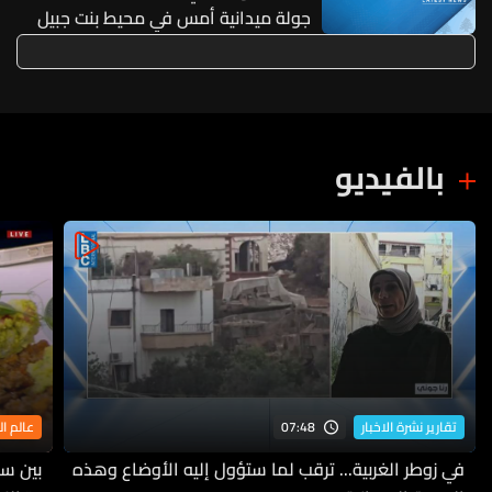
جولة ميدانية أمس في محيط بنت جبيل
بالفيديو
07:48
تقارير نشرة الاخبار
عالم ا
في زوطر الغربية... ترقب لما ستؤول إليه الأوضاع وهذه
بين سح