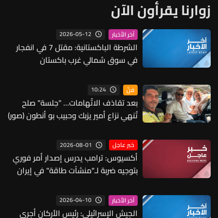
زوارنا يقرأون الآن
2026-05-12
آخر الأخبار
الشرطة الباكستانية: مقتل 7 في انفجار
في سوق شمالي غرب باكستان
10:24
فنّ
بعد تقاذف الاتّهامات... "جلسة" صلح
تُنهي نزاع أمير يزبك وحبيب بو أنطون (صور)
2026-08-01
خبر عاجل
أكسيوس: ترامب يدرس إصدار أمر فوري
بتوجيه ضربة لـ"منشآت طاقة" في إيران
2026-04-10
آخر الأخبار
الجيش الإسرائيلي: رئيس الأركان أجرى