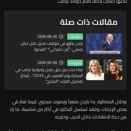
لكنها خسرت لاحقاً أمام دونالد ترامب.
مقالات ذات صلة
2026-06-20
منوعات
بايدن يظهر في موقف محرج خلال حفل
رسمي: "أين حفيدتي؟" (فيديو)
2026-06-06
منوعات
ماذا حدث بين جيل بايدن وميلانيا ترامب في
السيارة يوم التنصيب في 2025؟... إليكم
تفاصيل اللقاء "المحرج"
وخلال المناظرة، بدا بايدن متعباً وبصوت مبحوح، فيما تعثر في
بعض الإجابات وفقد تسلسل أفكاره في أكثر من مناسبة، ما زاد
من حدة الانتقادات داخل الحزب وخارجه.