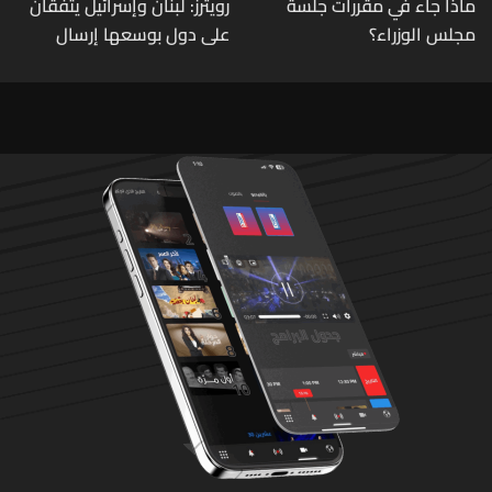
ماذا جاء في مقررات جلسة
رويترز: لبنان وإسرائيل يتفقان
مجلس الوزراء؟
على دول بوسعها إرسال
قوات للتحقق من نزع سلاح
حزب الله