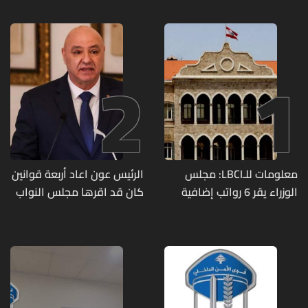
2
1
معلومات للـLBCI: مجلس
الرئيس عون اعاد أربعة قوانين
الوزراء يقر 6 رواتب إضافية
كان قد اقرها مجلس النواب
لموظفي القطاع العام
لاعادة النظر فيها
وصرف الفروقات بأثر رجعي
منذ آذار