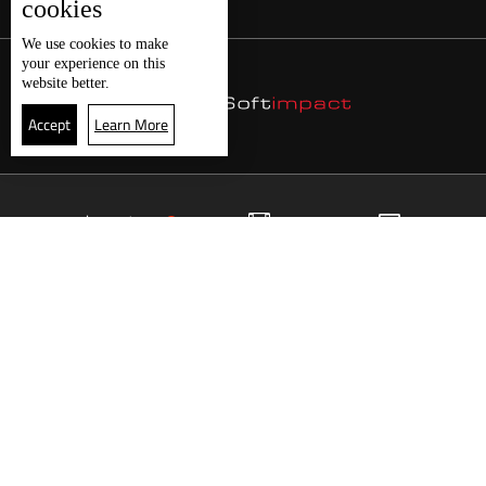
cookies
We use
cookies
to make
your experience on this
website better.
Accept
Learn More
11
البث المباشر
البرامج
الرئيسية
موقع البرامج
الجدول
البث المباشر
العودة للأعلى
انضم الى ملايين المتابعين
LBCI Lebanon