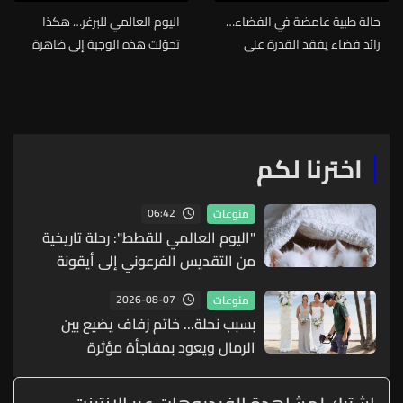
حالة طبية غامضة في الفضاء…
اليوم العالمي للبرغر… هكذا
رائد فضاء يفقد القدرة على
تحوّلت هذه الوجبة إلى ظاهرة
الكلام فجأة
عالمية
اخترنا لكم
06:42
منوعات
"اليوم العالمي للقطط": رحلة تاريخية
من التقديس الفرعوني إلى أيقونة
العصر الحديث
2026-08-07
منوعات
بسبب نحلة... خاتم زفاف يضيع بين
الرمال ويعود بمفاجأة مؤثرة