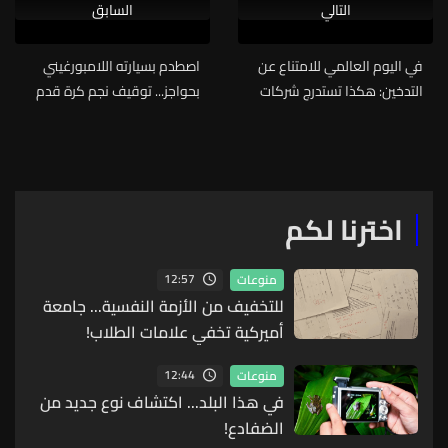
التالي
السابق
في اليوم العالمي للامتناع عن
اصطدم بسيارته اللامبورغيني
التدخين: هكذا تستدرج شركات
بحواجز... توقيف نجم كرة قدم
التبغ الأطفال والشباب
سابق للاشتباه في قيادته تحت
تأثير المخدرات
اخترنا لكم
12:57
منوعات
للتخفيف من الأزمة النفسية... جامعة
أميركية تخفي علامات الطلاب!
12:44
منوعات
في هذا البلد... اكتشاف نوع جديد من
الضفادع!