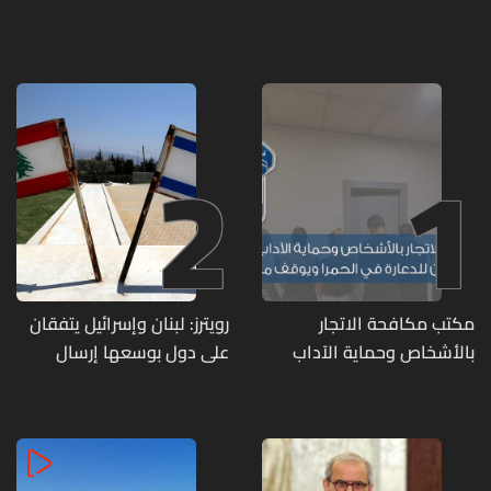
2
1
مكتب مكافحة الاتجار
رويترز: لبنان وإسرائيل يتفقان
بالأشخاص وحماية الآداب
على دول بوسعها إرسال
يفكّك شبكتين منظّمتين
قوات للتحقق من نزع سلاح
للدعارة في الحمرا ويوقف
حزب الله
متورطين