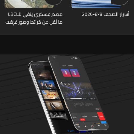
أسرار الصحف 8-8-2026
مصدر عسكريّ ينفي للـLBCI
ما نُقل عن خرائط وصور عُرِضت
أمام الوفد اللبنانيّ تُبيّن
مواقع مراكز قيادية ومنشآت
تحت الأرض