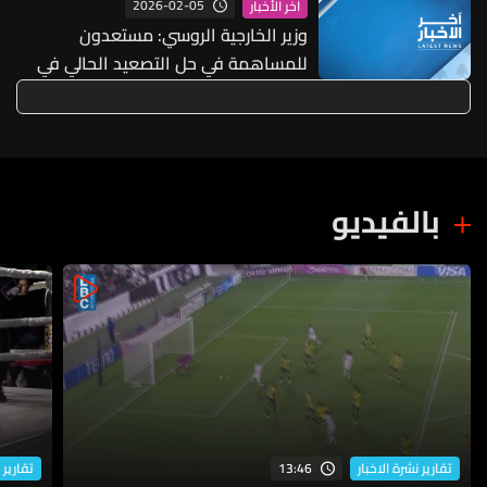
2026-02-05
آخر الأخبار
وزير الخارجية الروسي: مستعدون
للمساهمة في حل التصعيد الحالي في
الشرق الأوسط بين تل أبيب وواشنطن
وطهران
بالفيديو
13:46
تقارير نشرة الاخبار
تقارير 