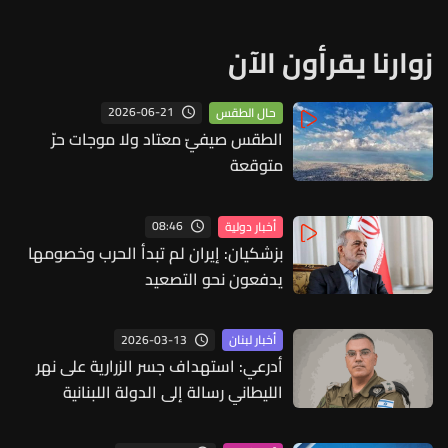
زوارنا يقرأون الآن
2026-06-21
حال الطقس
الطقس صيفيّ معتاد ولا موجات حرّ
متوقعة
08:46
أخبار دولية
بزشكيان: إيران لم تبدأ الحرب وخصومها
يدفعون نحو التصعيد
2026-03-13
أخبار لبنان
أدرعي: استهداف جسر الزرارية على نهر
الليطاني رسالة إلى الدولة اللبنانية