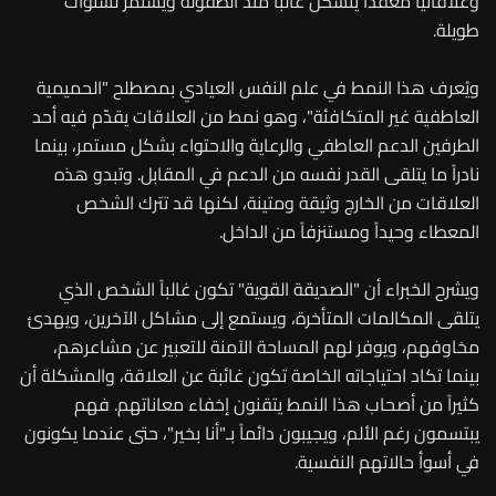
وعلاقاتياً معقداً يتشكل غالباً منذ الطفولة ويستمر لسنوات
طويلة.
ويُعرف هذا النمط في علم النفس العيادي بمصطلح "الحميمية
العاطفية غير المتكافئة"، وهو نمط من العلاقات يقدّم فيه أحد
الطرفين الدعم العاطفي والرعاية والاحتواء بشكل مستمر، بينما
نادراً ما يتلقى القدر نفسه من الدعم في المقابل. وتبدو هذه
العلاقات من الخارج وثيقة ومتينة، لكنها قد تترك الشخص
المعطاء وحيداً ومستنزفاً من الداخل.
ويشرح الخبراء أن "الصديقة القوية" تكون غالباً الشخص الذي
يتلقى المكالمات المتأخرة، ويستمع إلى مشاكل الآخرين، ويهدئ
مخاوفهم، ويوفر لهم المساحة الآمنة للتعبير عن مشاعرهم،
بينما تكاد احتياجاته الخاصة تكون غائبة عن العلاقة، والمشكلة أن
كثيراً من أصحاب هذا النمط يتقنون إخفاء معاناتهم. فهم
يبتسمون رغم الألم، ويجيبون دائماً بـ"أنا بخير"، حتى عندما يكونون
في أسوأ حالاتهم النفسية.