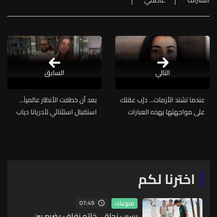
التالي
السابق
عندما تشتد الأزمات... درّب عقلك
بعد أن خطفت الأنظار عالمياً...
على مواجهتها بهذه العبارات
استقبال استثنائي لأدريانا دياب
الثلاث
في مطار بيروت (فيديو)
اخترنا لكم
07:49
منوعات
بسبب نحلة... خاتم زفاف يضيع بين