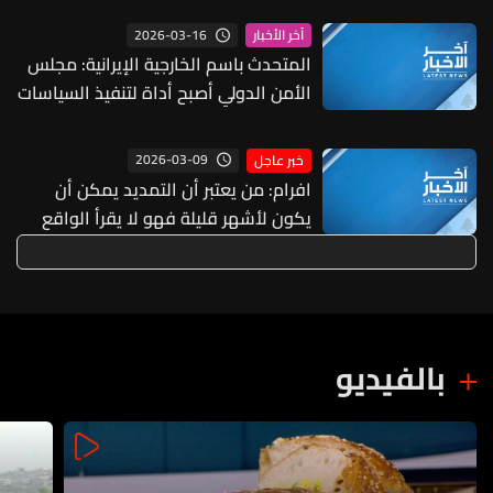
مسؤولياتها ومن يرفض أو يماطل يتحمّل
2026-03-16
آخر الأخبار
وحده وزر ما قد يترتّب على ذلك أمام
المتحدث باسم الخارجية الإيرانية: مجلس
التاريخ والأهم أمام الشعب اللبناني الذي
الأمن الدولي أصبح أداة لتنفيذ السياسات
عانى الكثير وقدّم أكبر التضحيات
الأميركية
2026-03-09
خبر عاجل
افرام: من يعتبر أن التمديد يمكن أن
يكون لأشهر قليلة فهو لا يقرأ الواقع
جيدًا فكيان لبنان بخطر والمطروح هذه
المرة على الطاولة هو اتفاقية سلام مع
إسرائيل بسرعة أو استمرار الحرب
بالفيديو