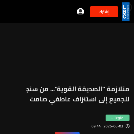
إشترك
min
5
متلازمة "الصديقة القوية"... من سندٍ
للجميع إلى استنزاف عاطفي صامت
منوعات
2026-06-03 | 09:44