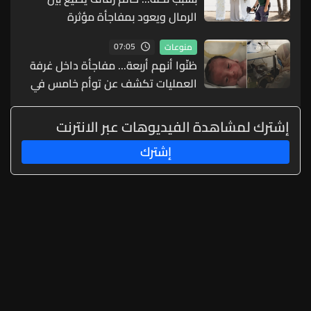
الرمال ويعود بمفاجأة مؤثرة
07:05
منوعات
ظنّوا أنهم أربعة... مفاجأة داخل غرفة
العمليات تكشف عن توأم خامس في
ولادة نادرة
إشترك لمشاهدة الفيديوهات عبر الانترنت
إشترك