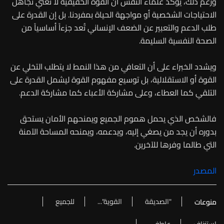
ورغم ذلك، يؤكد علماء النفس أن القوة الحقيقية لا تعني تجاهل
الاحتياجات الشخصية أو مواجهة الحياة بمفردنا. بل إن القدرة على
طلب الدعم والتعبير عن الضعف الإنساني تُعد جزءاً أساسياً من
الصحة النفسية السليمة.
ويشدد الخبراء على أن التعافي من هذا النمط لا يتطلب التخلي عن
القوة أو الاستقلالية، بل توسيع مفهوم القوة ليشمل القدرة على
التلقي كما العطاء، وعلى مشاركة الأعباء كما مشاركة الدعم.
فالشخص الذي يحمل هموم الجميع ويمنحهم الأمان يستحق
بدوره أن يجد من يصغي إليه، ويدعمه، ويمنحه المساحة الآمنة
التي طالما وفرها للآخرين.
المصدر
"الصديقة
القوية"...
للجميع
منوعات
استنزاف
عاطفي