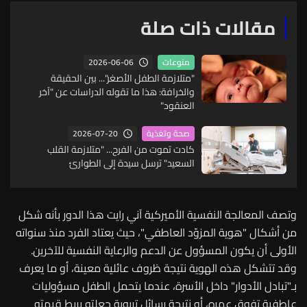
مقالات ذات صلة
2026-06-06
منوعات
"متلازمة الطفل الأصغر"... بين الحقيقة
والخرافة: هذا ما تقوله الدراسات عن "آخر
العنقود"
2026-07-20
صحة وتغذية
كادت تموت من الفرح... "متلازمة القلب
السعيد" ترسل سيدة إلى الطوارئ
وتصف المعالجة النفسية الأميركية آني رايت هذا الدور بأنه شكل
من أشكال "هوية المزوّد العاطفي"، حيث يعتاد الفرد منذ سنواته
الأولى أن يكون المسؤول عن الدعم والرعاية النفسية للآخرين.
وقد تتشكل هذه الهوية نتيجة ظروف عائلية معينة، أو ما يعرف
بـ"تبادل الأدوار" داخل الأسرة، عندما يتحمل الطفل مسؤوليات
عاطفية تفوق عمره، أو نتيجة رسائل تربوية جعلته يربط قيمته