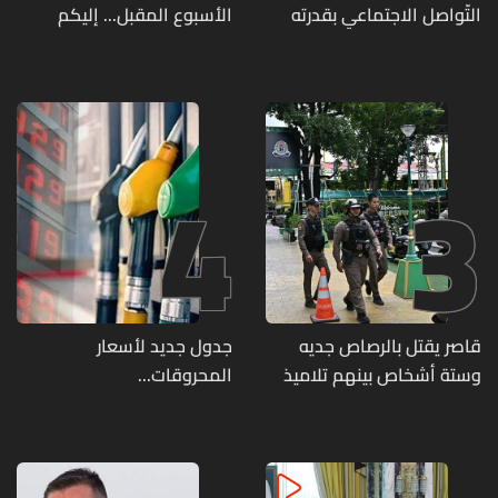
التّواصل الاجتماعي بقدرته
الأسبوع المقبل... إليكم
على تسليمهم مطابخ
تفاصيل الطقس
و"أعمال نجارة"... هل من
وقع ضحيّة أعماله؟
4
3
قاصر يقتل بالرصاص جديه
جدول جديد لأسعار
وستة أشخاص بينهم تلاميذ
المحروقات...
في مدرسته بتايلاند