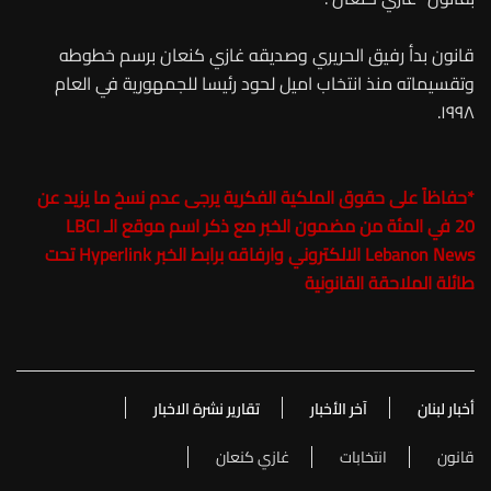
قانون بدأ رفيق الحريري وصديقه غازي كنعان برسم خطوطه
وتقسيماته منذ انتخاب اميل لحود رئيسا للجمهورية في العام
١٩٩٨.
*
حفاظاً على حقوق الملكية الفكرية يرجى عدم نسخ ما يزيد عن
20 في المئة من مضمون الخبر مع ذكر اسم موقع الـ LBCI
Lebanon News الالكتروني وارفاقه برابط الخبر Hyperlink تحت
طائلة الملاحقة القانونية
أخبار لبنان
آخر الأخبار
تقارير نشرة الاخبار
قانون
انتخابات
غازي كنعان