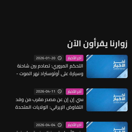
زوارنا يقرأون الآن
2026-01-20
آخر الأخبار
التحكم المروري: تصادم بين شاحنة
وسيارة على أوتوستراد نهر الموت -
المسلك الغربي ودراج من مفرزة سير
الجديدة في المحلة للمعالجة
2026-04-11
آخر الأخبار
سي إن إن عن مصدر مقرب من وفد
التفاوض الإيراني: الولايات المتحدة
قدمت مطالب غير مقبولة بشأن مضيق
هرمز
2026-04-04
آخر الأخبار