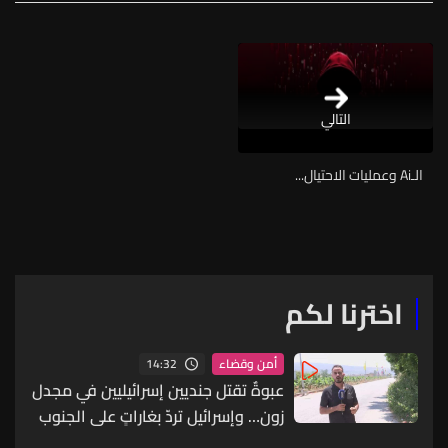
التالي
الـAi وعمليات الاحتيال...
اخترنا لكم
14:32
أمن وقضاء
عبوةٌ تقتل جنديين إسرائيليين في مجدل
زون… وإسرائيل تردّ بغاراتٍ على الجنوب