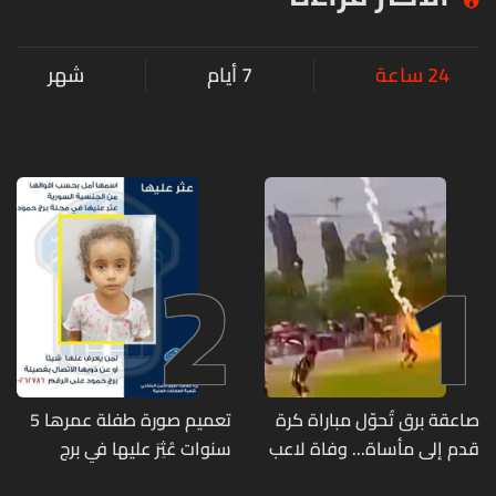
24 ساعة
7 أيام
شهر
2
1
صاعقة برق تُحوّل مباراة كرة
تعميم صورة طفلة عمرها 5
قدم إلى مأساة... وفاة لاعب
سنوات عُثِرَ عليها في برج
وإصابة 12 آخرين
حمود