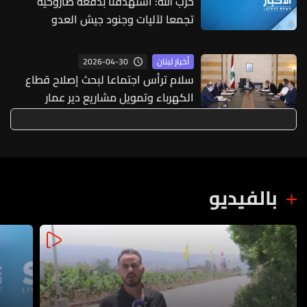
حزب الله: استهدفنا بدفعة صاروخية
تجمعا لآليات وجنود جيش العدو
الإسرائيلي في مستوطنة كفريوفال
2026-04-30
أخبار لبنان
سلام ترأس اجتماعا لبحث إصلاح قطاع
الكهرباء وتمويل مشاريع دير عمار
بالفيديو