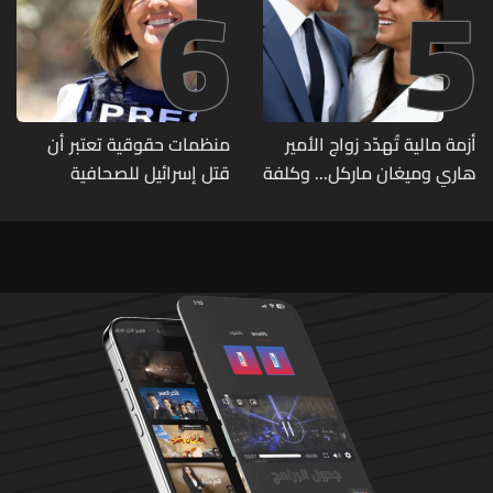
6
5
أزمة مالية تُهدّد زواج الأمير
منظمات حقوقية تعتبر أن
هاري وميغان ماركل... وكلفة
قتل إسرائيل للصحافية
الطلاق تحول دونه
اللبنانية آمال خليل يرقى الى
"جريمة حرب"