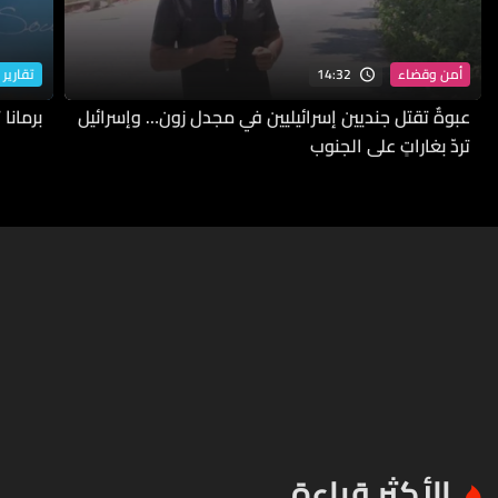
14:32
أمن وقضاء
تقارير 
عبوةٌ تقتل جنديين إسرائيليين في مجدل زون… وإسرائيل
برمانا
تردّ بغاراتٍ على الجنوب
الأكثر قراءة