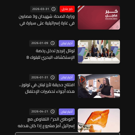
2026-03-31
خبر عاجل
وزارة الصحة: شهيدان و3 مصابين
في غارة إسرائيلية على سيارة في
خلدة - بيروت
2026-01-09
أخبار لبنان
توتال إنرجيز تدخل رخصة
الإستكشاف البحريّ للبلوك 8
2026-01-31
أخبار لبنان
افتتاح حديقة لأرز لبنان في تولوز...
هذه أجواء تحضيرات الإحتفال
2026-04-21
أخبار لبنان
"الوطني الحر": التفاوض مع
إسرائيل أمرٌ مشروع إذا كان هدفه
تحقيق الإنسحاب وإستعادة