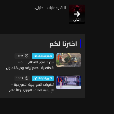
الـAi وعمليات الاحتيال...
التالي
اخترنا لكم
13:49
تقارير نشرة الاخبار
بين ضفتي الليطاني... جسر
قعقعية الجسر يُرمّم وحياة تحاول
النهوض من جديد
13:33
تقارير نشرة الاخبار
تطورات المواجهة الأميركية –
الإيرانية الملف النوويّ والأمنيّ
إلى واجهة الأحداث