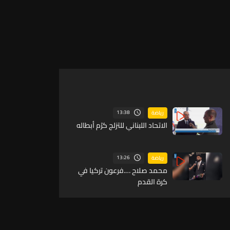
13:38
رياضة
الاتحاد اللبناني للتزلج كرّم أبطاله
13:26
رياضة
محمد صلاح ….فرعون تركيا في
كرة القدم