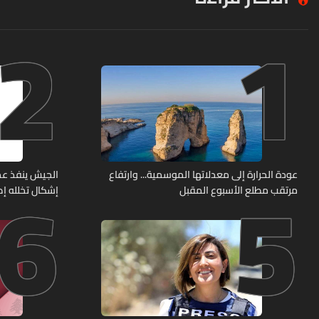
2
1
6
5
عودة الحرارة إلى معدلاتها الموسمية... وارتفاع
الجيش ينفذ عم
مرتقب مطلع الأسبوع المقبل
إشكال تخلله إط
حربية ويتلف 16 خيمة مزروعة بالماريجوانا