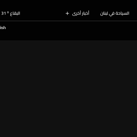
o
بيروت
30
o
السياحة في لبنان
أخبار أخرى
البقاع
31
o
الجنوب
29
ish
o
الشمال
29
o
جبل لبنان
28
o
كسروان
29
o
متن
29
o
بيروت
30