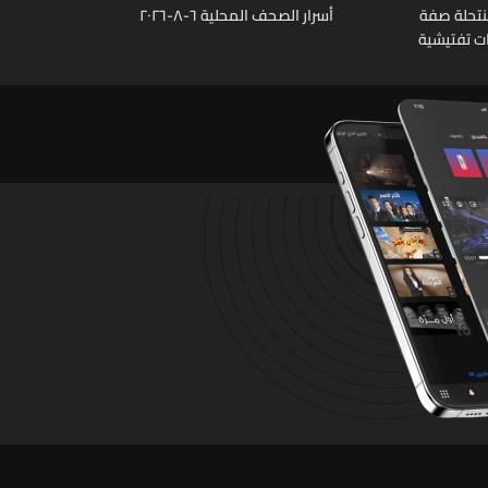
نتحلة صفة
أسرار الصحف المحلية ٦-٨-٢٠٢٦
ات تفتيشية
تشين