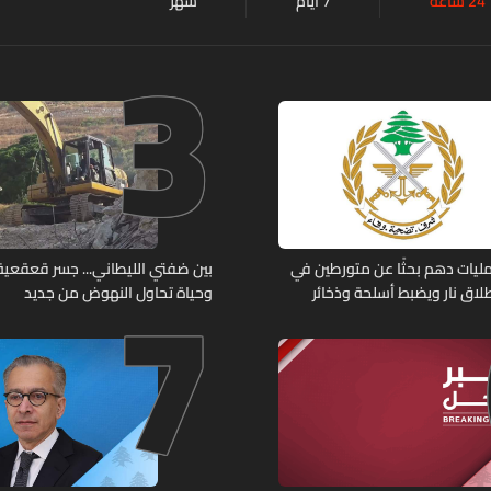
24 ساعة
7 أيام
شهر
3
7
ليات دهم بحثًا عن متورطين في
بين ضفتي الليطاني... جسر قعقعية ا
لاق نار ويضبط أسلحة وذخائر
وحياة تحاول النهوض من جديد