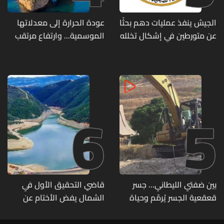
الجيش ينفذ عمليات دهم بحثًا
عودة الحرارة إلى معدلاتها
عن متورطين في إشكال تخلله
الموسمية... وارتفاع مرتقب
إطلاق نار ويضبط أسلحة
مطلع الأسبوع المقبل
وذخائر حربية ويتلف 16 خيمة
مزروعة بالماريجوانا
6
5
بين ضفتي الليطاني... جسر
قاضي التحقيق الأول في
قعقعية الجسر يُرمّم وحياة
الشمال يفض الأختام عن
تحاول النهوض من جديد
مشروع سد المسيلحة