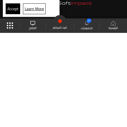
Accept
Learn More
21
البث المباشر
البرامج
الرئيسية
الاشعارات
موقع البرامج
الجدول
البث المباشر
العودة للأعلى
انضم الى ملايين المتابعين
LBCI Lebanon