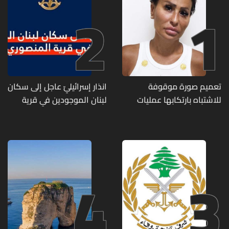
2
1
تعميم صورة موقوفة
انذار إسرائيليّ عاجل إلى سكان
للاشتباه بارتكابها عمليات
لبنان الموجودين في قرية
احتيال وانتحال صفة... هل
المنصوري
وقعتم ضحية أعمالها؟
4
3