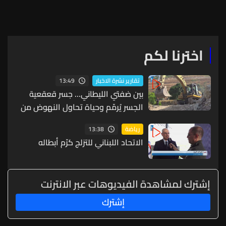
اخترنا لكم
13:49
تقارير نشرة الاخبار
بين ضفتي الليطاني... جسر قعقعية
الجسر يُرمّم وحياة تحاول النهوض من
جديد
13:38
رياضة
الاتحاد اللبناني للتزلج كرّم أبطاله
إشترك لمشاهدة الفيديوهات عبر الانترنت
إشترك