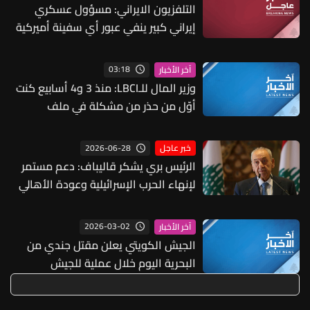
التلفزيون الايراني: مسؤول عسكري
إيراني كبير ينفي عبور أي سفينة أميركية
من مضيق هرمز
03:18
آخر الأخبار
وزير المال للـLBCI: منذ 3 و4 أسابيع كنت
أوّل من حذر من مشكلة في ملف
النفايات وليس فقط في مطمر الجديدة
وإنما بكل الملف
2026-06-28
خبر عاجل
الرئيس بري يشكر قاليباف: دعم مستمر
لإنهاء الحرب الإسرائيلية وعودة الأهالي
الى الجنوب
2026-03-02
آخر الأخبار
الجيش الكويتي يعلن مقتل جندي من
البحرية اليوم خلال عملية للجيش