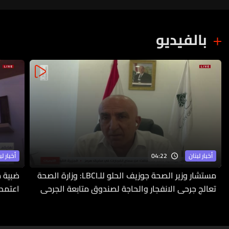
بالفيديو
04:22
أخبار لبنان
أخبار لب
مستشار وزير الصحة جوزيف الحلو للـLBCI: وزارة الصحة
ضبية م
تعالج جرحى الانفجار والحاجة لصندوق متابعة الجرحى
اعتمدت
ملحّة