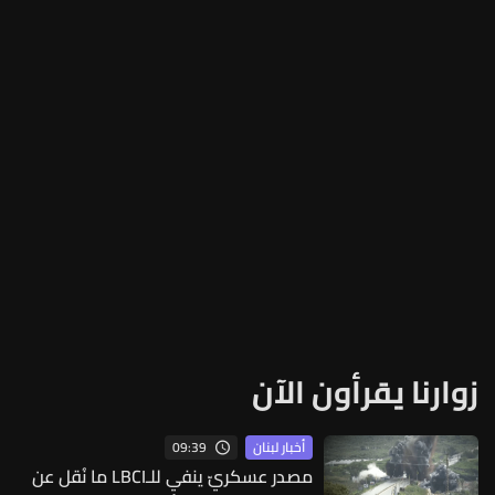
زوارنا يقرأون الآن
09:39
أخبار لبنان
مصدر عسكريّ ينفي للـLBCI ما نُقل عن