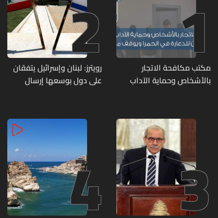
2
1
مكتب مكافحة الاتجار
رويترز: لبنان وإسرائيل يتفقان
بالأشخاص وحماية الآداب
على دول بوسعها إرسال
يفكّك شبكتين منظّمتين
قوات للتحقق من نزع سلاح
للدعارة في الحمرا ويوقف
حزب الله
متورطين
4
3