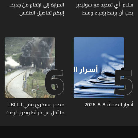
سلام: أي تمديد مع سوليدير
الحرارة إلى ارتفاع من جديد...
يجب أن يرتبط بإحياء وسط
إليكم تفاصيل الطقس
بيروت ومؤشرات أداء واضحة
6
5
أسرار الصحف 8-8-2026
مصدر عسكريّ ينفي للـLBCI
ما نُقل عن خرائط وصور عُرِضت
أمام الوفد اللبنانيّ تُبيّن
مواقع مراكز قيادية ومنشآت
تحت الأرض