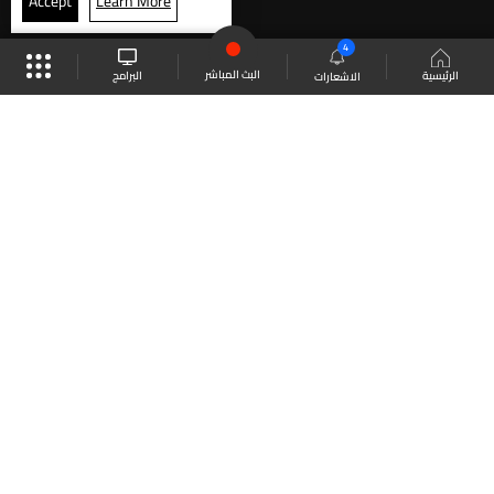
Accept
Learn More
4
البث المباشر
البرامج
الرئيسية
الاشعارات
موقع البرامج
الجدول
البث المباشر
العودة للأعلى
انضم الى ملايين المتابعين
LBCI Lebanon
LBCI News