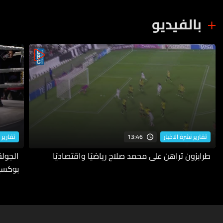
بالفيديو
13:46
تقارير نشرة الاخبار
تقارير 
طرابزون تراهن على محمد صلاح رياضيًا واقتصاديًا
بوكسي