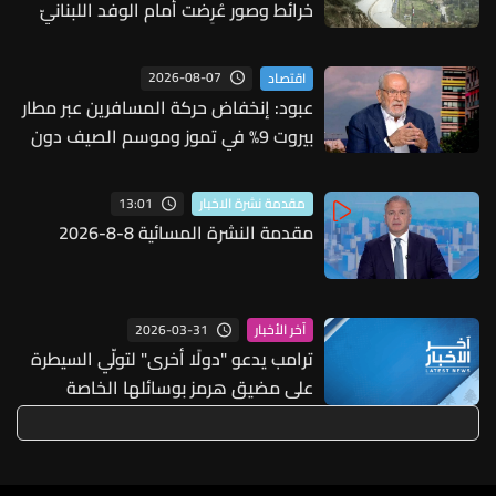
خرائط وصور عُرِضت أمام الوفد اللبنانيّ
تُبيّن مواقع مراكز قيادية ومنشآت تحت
الأرض
2026-08-07
اقتصاد
عبود: إنخفاض حركة المسافرين عبر مطار
بيروت 9% في تموز وموسم الصيف دون
مستويات 2025
13:01
مقدمة نشرة الاخبار
مقدمة النشرة المسائية 8-8-2026
2026-03-31
آخر الأخبار
ترامب يدعو "دولًا أخرى" لتولّي السيطرة
على مضيق هرمز بوسائلها الخاصة