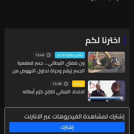
اخترنا لكم
13:49
تقارير نشرة الاخبار
بين ضفتي الليطاني... جسر قعقعية
الجسر يُرمّم وحياة تحاول النهوض من
جديد
13:38
رياضة
الاتحاد اللبناني للتزلج كرّم أبطاله
إشترك لمشاهدة الفيديوهات عبر الانترنت
إشترك