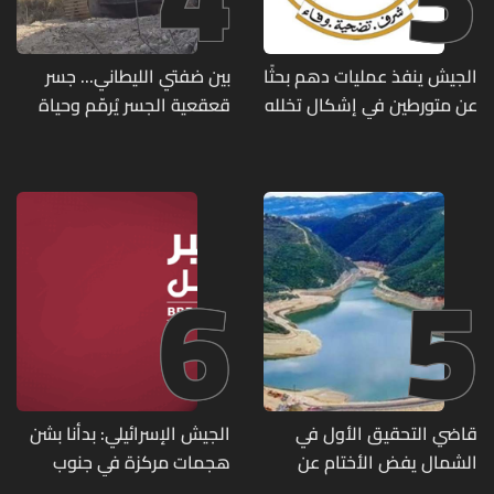
الجيش ينفذ عمليات دهم بحثًا
بين ضفتي الليطاني... جسر
عن متورطين في إشكال تخلله
قعقعية الجسر يُرمّم وحياة
إطلاق نار ويضبط أسلحة
تحاول النهوض من جديد
وذخائر حربية ويتلف 16 خيمة
مزروعة بالماريجوانا
6
5
قاضي التحقيق الأول في
الجيش الإسرائيلي: بدأنا بشن
الشمال يفض الأختام عن
هجمات مركزة في جنوب
مشروع سد المسيلحة
لبنان ردا على خرق حزب الله