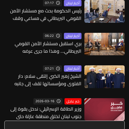
07:17
أخبار لبنان
رئيس الحكومة بحث مع مستشار الأمن
القومي البريطاني في مساعي وقف
الحرب في المنطقة
06:22
أخبار لبنان
بري استقبل مستشار الأمن القومي
البريطاني... وهذا ما جرى عرضه
07:21
أخبار لبنان
الشيخ زهير الكبي إلتقى سلام: دار
الفتوى ومؤسساتها تقف إلى جانبه
وتدعم مواقفه الإسلامية والوطنية
2026-03-16
خبر عاجل
وزير الطاقة الإسرائيلي: ندخل بقوة إلى
جنوب لبنان لخلق منطقة عازلة حتى
الليطاني