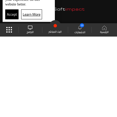
website better.
Accept
Learn More
23
البث المباشر
البرامج
الرئيسية
الاشعارات
موقع البرامج
الجدول
البث المباشر
العودة للأعلى
انضم الى ملايين المتابعين
LBCI Lebanon