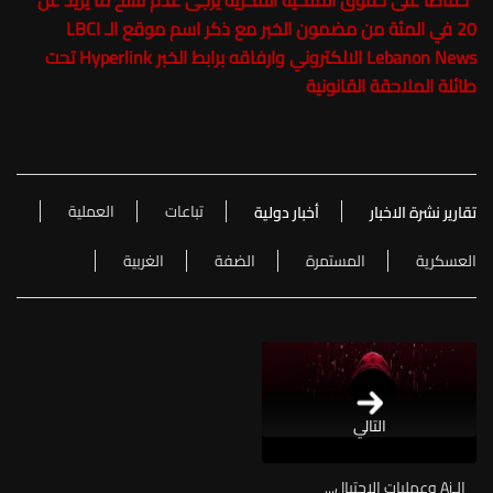
*
حفاظاً على حقوق الملكية الفكرية يرجى عدم نسخ ما يزيد عن
20 في المئة من مضمون الخبر مع ذكر اسم موقع الـ LBCI
Lebanon News الالكتروني وارفاقه برابط الخبر Hyperlink تحت
طائلة الملاحقة القانونية
تباعات
العملية
تقارير نشرة الاخبار
أخبار دولية
العسكرية
المستمرة
الضفة
الغربية
التالي
الـAi وعمليات الاحتيال...