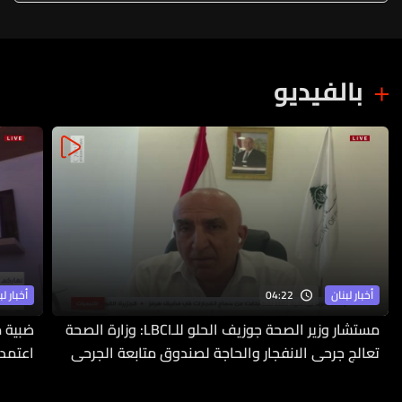
بالفيديو
04:22
أخبار لبنان
أخبار لب
مستشار وزير الصحة جوزيف الحلو للـLBCI: وزارة الصحة
ضبية م
تعالج جرحى الانفجار والحاجة لصندوق متابعة الجرحى
اعتمدت
ملحّة