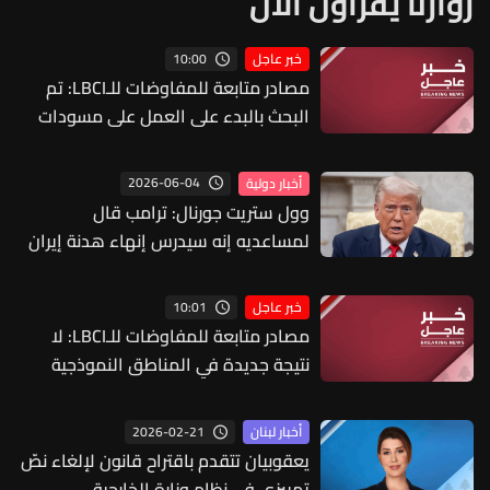
زوارنا يقرأون الآن
10:00
خبر عاجل
مصادر متابعة للمفاوضات للـLBCI: تم
البحث بالبدء على العمل على مسودات
لإتفاق أمني يتعلق بالحدود والترتيبات
عندها والمرجعيات القانونية لهذا
2026-06-04
أخبار دولية
الإتفاق إن كان عبر الأمم المتحدة أو
وول ستريت جورنال: ترامب قال
الولايات المتحدة
لمساعديه إنه سيدرس إنهاء هدنة إيران
إذا قتلت جنودا أميركيين
10:01
خبر عاجل
مصادر متابعة للمفاوضات للـLBCI: لا
نتيجة جديدة في المناطق النموذجية
ولبنان مصر على منطقة جديدة وإسرائيل
تصر على التحقق في اول منطقتين
2026-02-21
أخبار لبنان
يعقوبيان تتقدم باقتراح قانون لإلغاء نصّ
تمييزي في نظام وزارة الخارجية