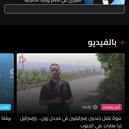
بالفيديو
14:32
أمن وقضاء
تقارير 
عبوةٌ تقتل جنديين إسرائيليين في مجدل زون… وإسرائيل
برمانا
تردّ بغاراتٍ على الجنوب