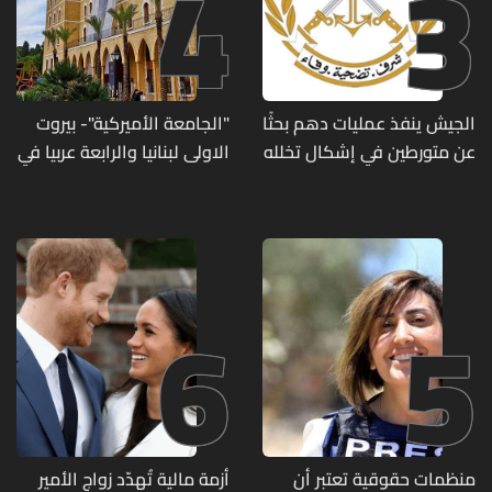
4
3
الجيش ينفذ عمليات دهم بحثًا
"الجامعة الأميركية"- بيروت
عن متورطين في إشكال تخلله
الاولى لبنانيا والرابعة عربيا في
إطلاق نار ويضبط أسلحة
تصنيف UNIRANKS للعام
وذخائر حربية ويتلف 16 خيمة
2027
مزروعة بالماريجوانا
6
5
منظمات حقوقية تعتبر أن
أزمة مالية تُهدّد زواج الأمير