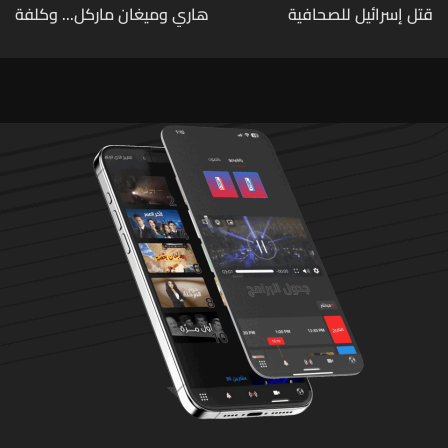
قتل إسرائيل للصحافية
هاري وميغان ماركل... وكلفة
اللبنانية آمال خليل يرقى الى
الطلاق تحول دونه
"جريمة حرب"