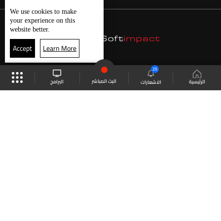
We use
cookies
to make
your experience on this
website better.
Accept
Learn More
25
البث المباشر
البرامج
الرئيسية
الاشعارات
موقع البرامج
الجدول
البث المباشر
العودة للأعلى
انضم الى ملايين المتابعين
LBCI Lebanon