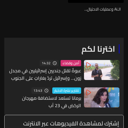
الـAi وعمليات الاحتيال...
اخترنا لكم
14:32
أمن وقضاء
عبوةٌ تقتل جنديين إسرائيليين في مجدل
زون… وإسرائيل تردّ بغاراتٍ على الجنوب
13:43
تقارير نشرة الاخبار
برمانا تستعد لاستضافة مهرجان
الركض في 23 آب
إشترك لمشاهدة الفيديوهات عبر الانترنت