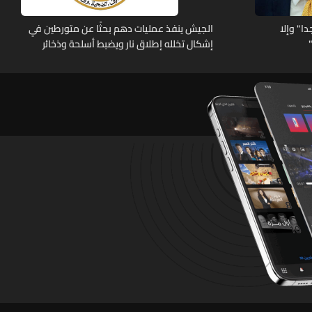
ا" وإلا
الجيش ينفذ عمليات دهم بحثًا عن متورطين في
إشكال تخلله إطلاق نار ويضبط أسلحة وذخائر
حربية ويتلف 16 خيمة مزروعة بالماريجوانا