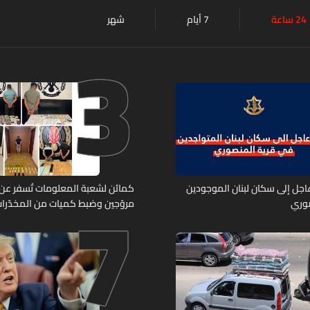
24 ساعة
7 أيام
شهر
3
7
 عاجل إلى سكان لبنان الموجودين
صوري
مروّجين وضبط كميات من المخدّرا