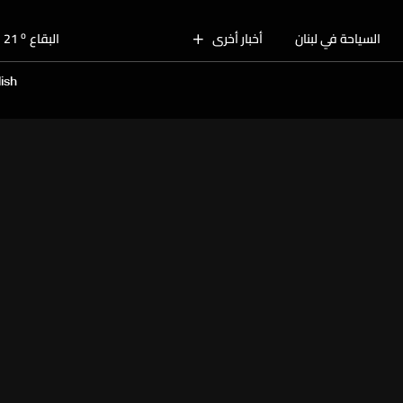
o
بيروت
28
o
السياحة في لبنان
أخبار أخرى
البقاع
21
o
الجنوب
25
ish
o
الشمال
25
o
جبل لبنان
23
o
كسروان
25
o
متن
25
o
بيروت
28