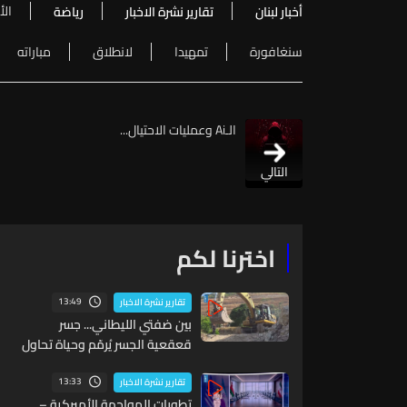
الأ
أخبار لبنان
تقارير نشرة الاخبار
رياضة
سنغافورة
تمهيدا
لانطلاق
مباراته
الـAi وعمليات الاحتيال...
التالي
اخترنا لكم
13:49
تقارير نشرة الاخبار
بين ضفتي الليطاني... جسر
قعقعية الجسر يُرمّم وحياة تحاول
النهوض من جديد
13:33
تقارير نشرة الاخبار
تطورات المواجهة الأميركية –