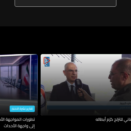
إخلاء كلّ المباني المهدّدة
بالسقوط وعددها 114 وتأمين
مراكز للإيواء وإدراج كلّ العائلات
ضمن برنامج "أمان" وتأمين الرعاية
الصحية لها
تقارير نشرة الاخبار
ناني للتزلج كرّم أبطاله
تطورات المواجهة الأمي
إلى واجهة الأحداث