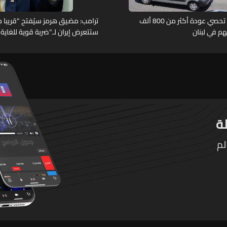
الأمم المتحدة تحصي عودة أكثر من 800 ألف
ترامب: مضيق هرمز سيُفتح "قريبا جد
هم في لبنان
ستتعرض إيران لـ"ضربة قوية للغاية"
لم