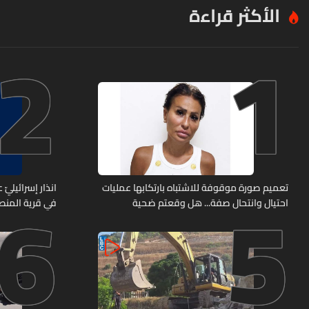
الأكثر قراءة
2
1
6
5
تعميم صورة موقوفة للاشتباه بارتكابها عمليات
انذار إسرائيليّ
احتيال وانتحال صفة... هل وقعتم ضحية
في قرية المن
أعمالها؟