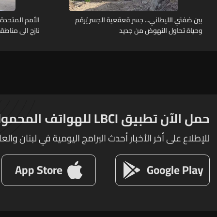
بين ضفتي الليطاني... جسر قعقعية الجسر يُرمّم
وحياة تحاول النهوض من جديد
نازح الى مناطق
حمل الآن تطبيق LBCI للهواتف المحمولة
للإطلاع على أخر الأخبار أحدث البرامج اليومية في لبنان والعا
App Store
Google Play