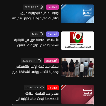
2026-03-07
آخر الأخبار
وزارة الداخلية البحرينية: حريق
وتلفيات مادية بمنزل ومبان محيطة
في المنامة عقب هجمات إيرانية
12:55
أخبار لبنان
الأساتذة المتعاقدون في اللبنانية
استنكروا عدم إدراج ملف التفرغ
على جدول أعمال جلسة مجلس
الوزراء
2026-06-11
أمن وقضاء
مكتب مكافحة الإتجار بالأشخاص
وحماية الآداب يوقف أشخاصًا بجرم
ممارسة الدعارة ومتورطًا بفرض
خوات عليهم في الدورة
2026-02-09
خبر عاجل
سلام بعد الجلسة الطارئة
المخصصة لبحث ملف الأبنية في
طرابلس في السراي الحكومي: