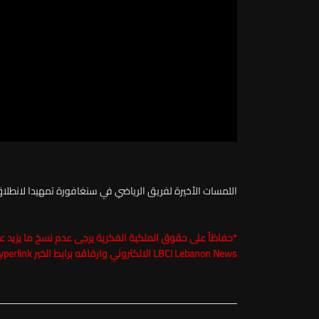
اللمسات الأخيرة لفريق الرياضي في سنغافورة تمهيدا لانطلاق 
*
LBCI Lebanon News الالكتروني وارفاقه برابط الخبر Hyperlink تحت طائلة الملاحقة القانونية