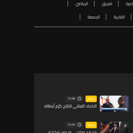
خيرة
لفريق
الرياضي
القارية
الجمعة
13:38
رياضة
الاتحاد اللبناني للتزلج كرّم أبطاله
13:26
رياضة
محمد صلاح ….فرعون تركيا في