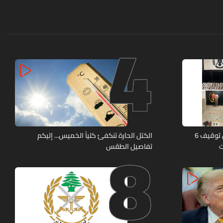
4
8
كمائن لشعبة المعلومات تُسفر عن توقيف 6
الكتل الحارة تنكفئ كلياً الخميس... إليكم
ت
تفاصيل الطقس