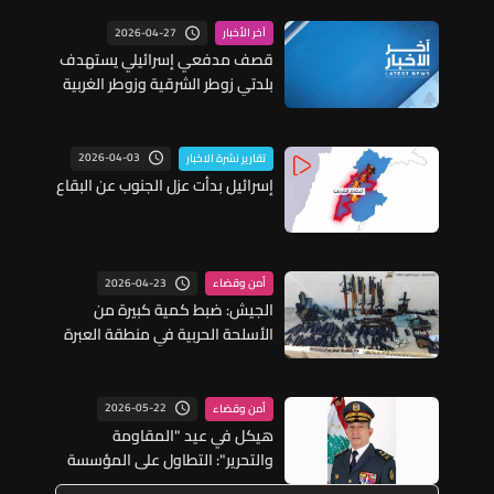
2026-04-27
آخر الأخبار
قصف مدفعي إسرائيلي يستهدف
بلدتي زوطر الشرقية وزوطر الغربية
2026-04-03
تقارير نشرة الاخبار
إسرائيل بدأت عزل الجنوب عن البقاع
2026-04-23
أمن وقضاء
الجيش: ضبط كمية كبيرة من
الأسلحة الحربية في منطقة العبرة
- كسروان
2026-05-22
أمن وقضاء
هيكل في عيد "المقاومة
والتحرير": التطاول على المؤسسة
والتشكيك بدورها لن يثنيها عن