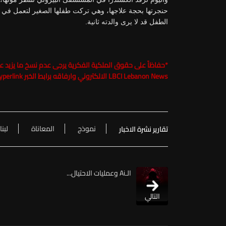
حنجرتها بحجة علاجها، وهي تركت طفلها الصغير لتعمل في ل
الطفل قد لا يرى والدته ثانية.
*
LBCI Lebanon News الالكتروني وارفاقه برابط الخبر Hyperlink تحت طائلة الملاحقة القانونية
نموذج
المعاناة
لبنا
تقارير نشرة الاخبار
الـAi وعمليات الاحتيال...
التالي