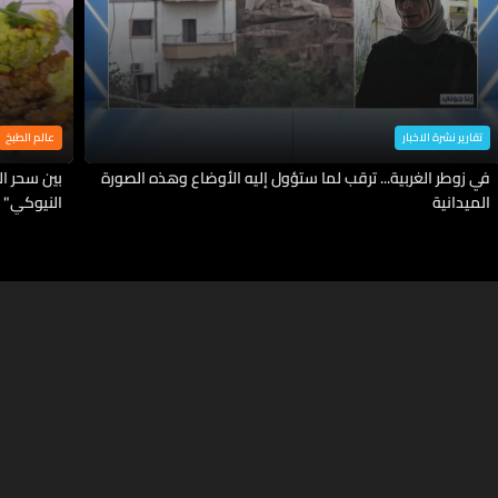
تقارير نشرة الاخبار
عالم الطبخ
في زوطر الغربية... ترقب لما ستؤول إليه الأوضاع وهذه الصورة
بين سحر ا
الميدانية
النيوكي" 