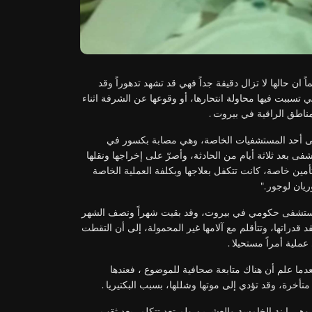
اً ان حالها لا تزال دقيقة جداً فهي قد تشهد تدهوراً وقد
ي تسببت فيها محاولة انتحارها، أو وقوعها عن الشرفة اثناء
.
ناطق الراقية في بيروت
 إلى أحد المستشفيات الخاصة، وهي مصابة بكسور في
ى بعد ثلاثة أيام من الحادثة، وأصرّ على إخراجها ونقلها
ين خاصة، كانت تتكفل بعلاجها وبكلفة العملية الخاصة
".
يان لوجور
ستشفى حكومي في بيروت، وقد بقيت شهراً ونصف الشهر
قدراتها، وتتأقلم مع آلامها غير المحمولة، إلى أن التقطت
.
لية أمراً مستحيلا
عدما علم أن هناك متابعة صحافية للموضوع ، فعندها
.
أخرة، وقد تؤدي إلى موتها وشللها، بسبب البكتيريا
 وهي ابنة الخامسة والعشرين ولم تعد تتكلم، بعد ثقب