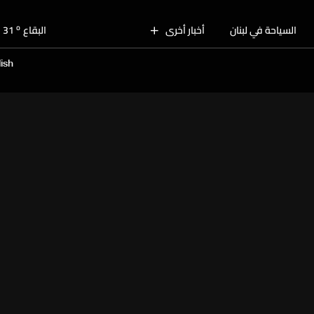
o
بيروت
30
o
السياحة في لبنان
أخبار أخرى
البقاع
31
o
الجنوب
31
ish
o
الشمال
31
o
جبل لبنان
27
o
كسروان
30
o
متن
30
o
بيروت
30