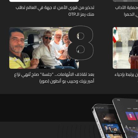
8
ماية الآداب
تحذير من قوى الأمن: لا جهة في العالم تطلب
 الحمرا
منك رمز الـOTP
يرتبط بإحياء
بعد تقاذف الاتّهامات... "جلسة" صلح تُنهي نزاع
أمير يزبك وحبيب بو أنطون (صور)