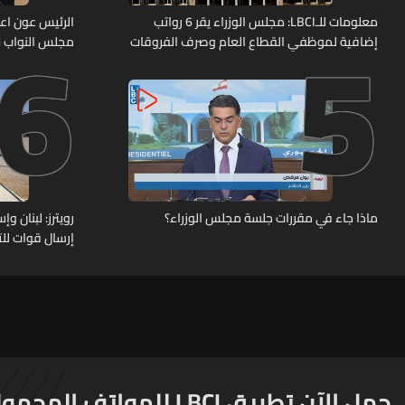
6
5
معلومات للـLBCI: مجلس الوزراء يقر 6 رواتب
الرئيس عون اعا
إضافية لموظفي القطاع العام وصرف الفروقات
مجلس النواب لا
بأثر رجعي منذ آذار
ماذا جاء في مقررات جلسة مجلس الوزراء؟
رويترز: لبنان 
إرسال قوات للت
حمل الآن تطبيق LBCI للهواتف المحمولة