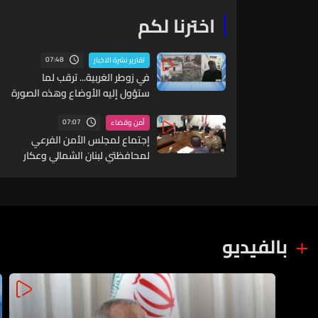
اخترنا لكم
07:48
تقارير نشرة الاخبار
في زوطر الغربية... ترقب لما
ستؤول إليه الأوضاع وهذه الصورة
الميدانية
07:07
أمن وقضاء
إجتماع لمجلس الأمن الفرعي
لمحافظتي لبنان الشمالي وعكار
في سرايا طرابلس...
بالفيديو