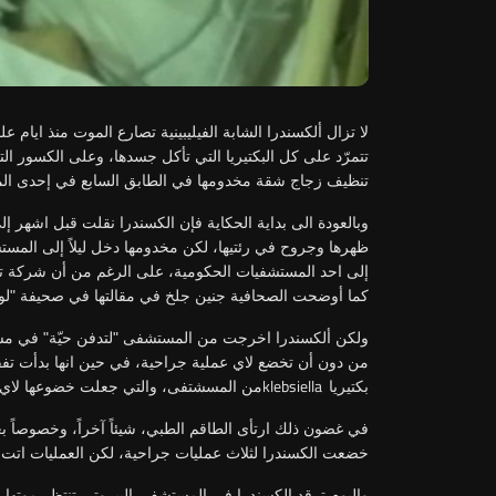
لا تزال ألكسندرا الشابة الفيليبينية تصارع الموت منذ ايام علم
تتمرّد على كل البكتيريا التي تأكل جسدها، وعلى الكسور الت
تنظيف زجاج شقة مخدومها في الطابق السابع في إحدى الم
وبالعودة الى بداية الحكاية فإن الكسندرا نقلت قبل اشهر
ظهرها وجروح في رئتيها، لكن مخدومها دخل ليلاً إلى المستشف
إلى احد المستشفيات الحكومية، على الرغم من أن شركة تأم
كما أوضحت الصحافية جنين جلخ في مقالتها في صحيفة "لور
ولكن ألكسندرا اخرجت من المستشفى "لتدفن حيّة" في م
من دون أن تخضع لاي عملية جراحية، في حين انها بدأت تفقد 
klebsiella
بكتيريا
من المسشتفى، والتي جعلت خضوعها لاي عم
في غضون ذلك ارتأى الطاقم الطبي، شيئاً آخراً، وخصوصاً ب
خضعت الكسندرا لثلاث عمليات جراحية، لكن العمليات اتت مت
واليوم ترقد الكسندرا في المستشفى البيروتي تنتظر موتها،