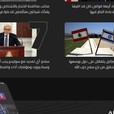
7
د أربعة قوانين كان قد اقرها
مكتب مكافحة الاتجار بالأشخاص وح
عادة النظر فيها
يفكّك شبكتين منظّمتين للدعارة في
ويوقف متورطين
وإسرائيل يتفقان على دول بوسعها
سلام: أي تمديد مع سوليدير يجب أن 
حقق من نزع سلاح حزب الله
وسط بيروت ومؤشرات أداء واضحة