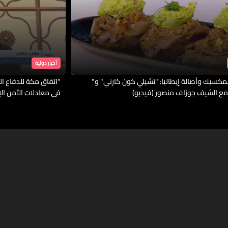
أخبار دولية
لمكسيك وأصالة إيطاليا: "تشيلي كون كارني" و"
"اتفاق مكة للدفاع الم
مع الشيف جوزاف منصور (فيديو)
في معادلات الأمن ال