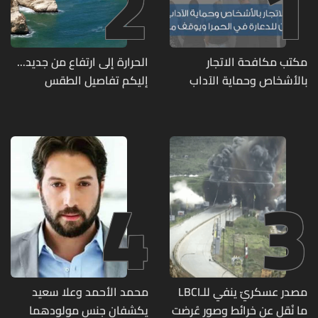
2
1
مكتب مكافحة الاتجار
الحرارة إلى ارتفاع من جديد...
بالأشخاص وحماية الآداب
إليكم تفاصيل الطقس
يفكّك شبكتين منظّمتين
للدعارة في الحمرا ويوقف
متورطين
4
3
مصدر عسكريّ ينفي للـLBCI
محمد الأحمد وعلا سعيد
ما نُقل عن خرائط وصور عُرِضت
يكشفان جنس مولودهما