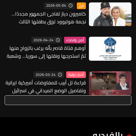
2026-05-04
فنّ
كاميرون دياز تفاجئ الجمهور مجددًا…
نجمة هوليوود ترزق بطفلها الثالث
وتكشف اسمه الغريب
2026-04-24
أمن وقضاء
أوهم فتاة قاصر بأنّه يرغب بالزواج منها
ثمّ استدرجها ونقلها إلى سوريا... وشعبة
المعلومات تستردّها وتُعيدها إلى ذويها
2026-03-24
أخبار دولية
قراءة تل أبيب للمفاوضات أميركية ايرانية
وتفاصيل الوضع الميداني في اسرائيل
بالفيديو