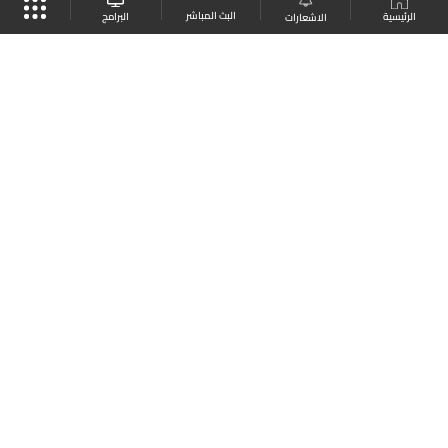
البث المباشر
البرامج
الرئيسية
الاشعارات
موقع البرامج
الجدول
البث المباشر
العودة للأعلى
انضم الى ملايين المتابعين
LBCI Lebanon
LBCI News