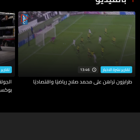
13:46
تقارير نشرة الاخبار
تقارير 
طرابزون تراهن على محمد صلاح رياضيًا واقتصاديًا
بوكسي