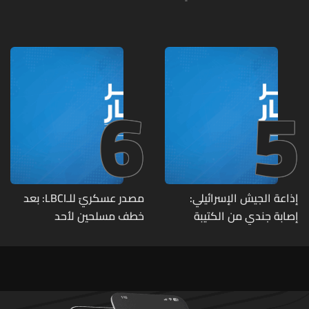
أمام الوفد اللبنانيّ تُبيّن
الأول (صورة)
مواقع مراكز قيادية ومنشآت
تحت الأرض
6
5
إذاعة الجيش الإسرائيلي:
مصدر عسكريّ للـLBCI: بعد
إصابة جندي من الكتيبة
خطف مسلحين لأحد
الهندسية 607 بنيران قواتنا
العسكريين على طريق يونين -
في بلدة الطيري جنوبي لبنان
شعث (بعلبك) على أثر خلاف
شخصيّ باشر الجيش
بملاحقتهم ونفّذ عمليات
دهم لتوقيفهم فأُفرج عن