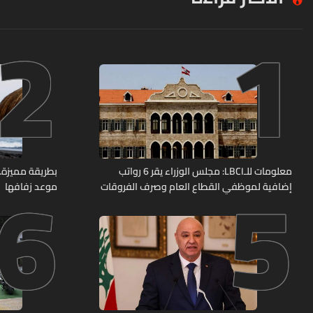
2
1
6
5
معلومات للـLBCI: مجلس الوزراء يقر 6 رواتب
بطريقة مميزة… 
إضافية لموظفي القطاع العام وصرف الفروقات
موعد زفافها
بأثر رجعي منذ آذار