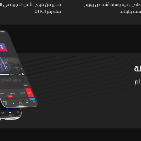
رصاص جديه وستة أشخاص بينهم
تحذير من قوى الأمن: لا جهة في ال
ته بتايلاند
منك رمز الـOTP
لم