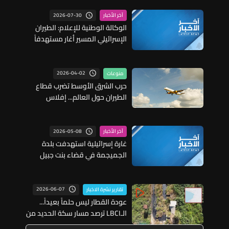
2026-07-30
آخر الأخبار
الوكالة الوطنية للإعلام: الطيران
الإسرائيلي المسير أغار مستهدفاً
منطقة مشاع المنصوري في قضاء
صور
2026-04-02
منوعات
حرب الشرق الأوسط تضرب قطاع
الطيران حول العالم... إفلاس
وتحذيرات من موجة انهيارات قريبة!
2026-05-08
آخر الأخبار
غارة إسرائيلية استهدفت بلدة
الجميجمة في قضاء بنت جبيل
2026-06-07
تقارير نشرة الاخبار
عودة القطار ليس حلماً بعيداً...
الـLBCI ترصد مسار سكة الحديد من
طرابلس الى العبودية