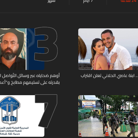
24 ساعة
7 أيام
شهر
3
7
ابنة عاصي الحلاني تعلن اقتراب
أوهم ضحاياه عبر وسائل التّواصل 
بقدرته على تسليمهم مطابخ و"أعمال
هل من وقع ضحيّة أعماله؟