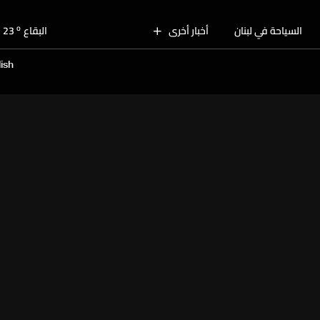
o
بيروت
28
o
السياحة في لبنان
أخبار أخرى
البقاع
23
o
الجنوب
26
ish
o
الشمال
27
o
جبل لبنان
24
o
كسروان
27
o
متن
27
o
بيروت
28