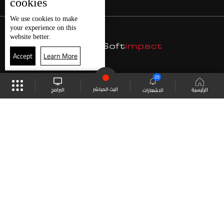
cookies
We use
cookies
to make
your experience on this
website better.
Accept
Learn More
25
البث المباشر
البرامج
الرئيسية
الاشعارات
موقع البرامج
الجدول
البث المباشر
العودة للأعلى
انضم الى ملايين المتابعين
LBCI Lebanon