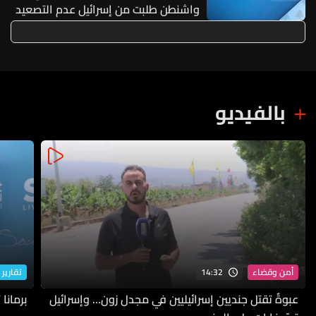
واشنطن طلبت من إسرائيل عدم التصعيد
خشية أن يؤثر ذلك على مفاوضات روما
بالفيديو
14:32
أمن وقضاء
تقارير 
عبوةٌ تقتل جنديين إسرائيليين في مجدل زون… وإسرائيل
برمانا