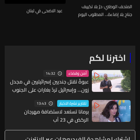
المتحف الوطني: حرّ بلا تكييف
عيد الاضحى في لبنان
جناح بلا إضاءة… المطلوب اليوم
التحرك بلا تأجيل
اخترنا لكم
14:32
أمن وقضاء
عبوةٌ تقتل جنديين إسرائيليين في مجدل
زون… وإسرائيل تردّ بغاراتٍ على الجنوب
13:43
تقارير نشرة الاخبار
برمانا تستعد لاستضافة مهرجان
الركض في 23 آب
إشترك لمشاهدة الفيديوهات عبر الانترنت