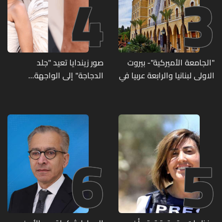
4
3
"الجامعة الأميركية"- بيروت
صور زيندايا تعيد "جلد
الاولى لبنانيا والرابعة عربيا في
الدجاجة" إلى الواجهة...
تصنيف UNIRANKS للعام
وطبيبة تكشف الأسباب
2027
وطرق العلاج
6
5