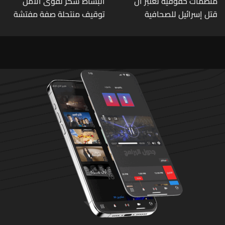
منظمات حقوقية تعتبر أن
البساط شكر لقوى الأمن
قتل إسرائيل للصحافية
توقيف منتحلة صفة مفتشة
اللبنانية آمال خليل يرقى الى
في وزارة الاقتصاد: أي زيارات
"جريمة حرب"
تفتيشية تقوم بها الوزارة تتم
حصراً عبر المفتشين الرسميين