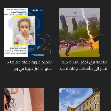
2
1
صاعقة برق تُحوّل مباراة كرة
تعميم صورة طفلة عمرها 5
قدم إلى مأساة... وفاة لاعب
سنوات عُثِرَ عليها في برج
وإصابة 12 آخرين
حمود