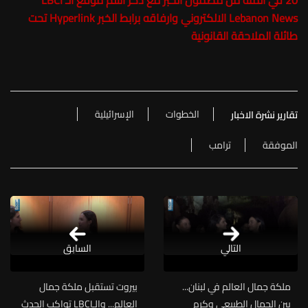
20 في المئة من مضمون الخبر مع ذكر اسم موقع الـ LBCI
Lebanon News الالكتروني وارفاقه برابط الخبر Hyperlink تحت
طائلة الملاحقة القانونية
الخطوات
الإسرائيلية
تقارير نشرة الاخبار
الموفقة
ترامب
التالي
السابق
ملكة جمال العالم في لبنان...
بيروت تستقبل ملكة جمال
بين الجمال الطبيعي وكرم
العالم... والـLBCI تواكب الحدث