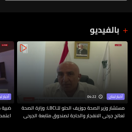
بالفيديو
04:22
أخبار لبنان
أخبار لب
مستشار وزير الصحة جوزيف الحلو للـLBCI: وزارة الصحة
ضبية م
تعالج جرحى الانفجار والحاجة لصندوق متابعة الجرحى
اعتمدت
ملحّة