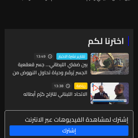
الضيافة
مباشرةً من المطار
اخترنا لكم
13:49
تقارير نشرة الاخبار
بين ضفتي الليطاني... جسر قعقعية
الجسر يُرمّم وحياة تحاول النهوض من
جديد
13:38
رياضة
الاتحاد اللبناني للتزلج كرّم أبطاله
إشترك لمشاهدة الفيديوهات عبر الانترنت
إشترك