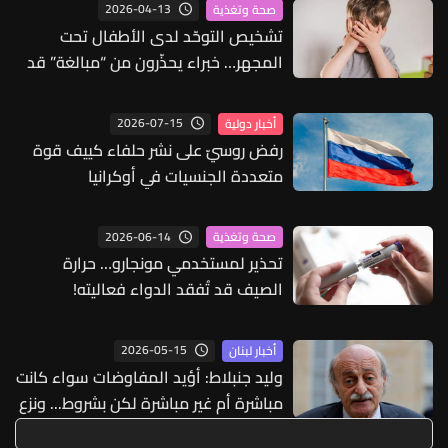
2026-04-13
صحة وتغذية
تشخيص التوحّد لدى الأطفال تحت
المجهر… خبراء يحذّرون من “مبالغة” قد
تضرّ بالأكثر حاجة
2026-07-15
أخبار دولية
رفض روسيّ على نشر حلفاء كييف قوة
متعددة الجنسيات في أوكرانيا
2026-06-14
صحة وتغذية
تحذير لمستخدمي مونجارو… حرارة
الصيف قد تُفقد الدواء فعاليته!
2026-05-15
أخبار لبنان
وليد جنبلاط: أؤيد المفاوضات سواء كانت
مباشرة أم غير مباشرة لكن بشروط... ونزع
سلاح "حزب الله" بالقوة مستحيل