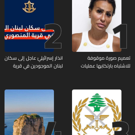
2
1
تعميم صورة موقوفة
انذار إسرائيليّ عاجل إلى سكان
للاشتباه بارتكابها عمليات
لبنان الموجودين في قرية
احتيال وانتحال صفة... هل
المنصوري
وقعتم ضحية أعمالها؟
4
3