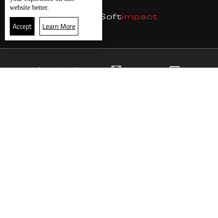
website better.
Accept
Learn More
21
البث المباشر
البرامج
الرئيسية
موقع البرامج
الجدول
البث المباشر
العودة للأعلى
انضم الى ملايين المتابعين
LBCI Lebanon