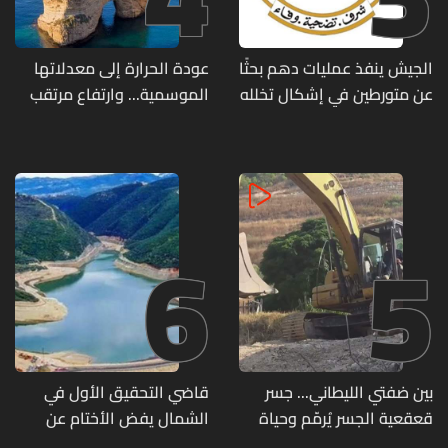
الجيش ينفذ عمليات دهم بحثًا
عودة الحرارة إلى معدلاتها
عن متورطين في إشكال تخلله
الموسمية... وارتفاع مرتقب
إطلاق نار ويضبط أسلحة
مطلع الأسبوع المقبل
وذخائر حربية ويتلف 16 خيمة
مزروعة بالماريجوانا
6
5
بين ضفتي الليطاني... جسر
قاضي التحقيق الأول في
قعقعية الجسر يُرمّم وحياة
الشمال يفض الأختام عن
تحاول النهوض من جديد
مشروع سد المسيلحة