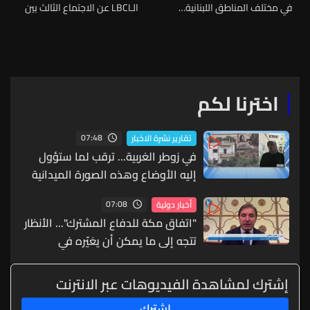
في مختلف المناطق اللبنانية…
الـLBCI عن الاجتماع الثالث بين
آخر المستجدات
لبنان واسرائيل في أميركا
اخترنا لكم
07:48
تقارير نشرة الاخبار
في زوطر الغربية... ترقب لما ستؤول
إليه الأوضاع وهذه الصورة الميدانية
07:08
أخبار دولية
"اتفاق مكة للدفاع المشترك"... الأنظار
تتجه إلى ما يمكن أن يغيّره في
معادلات الأمن الإقليمي
إشترك لمشاهدة الفيديوهات عبر الانترنت
إشترك