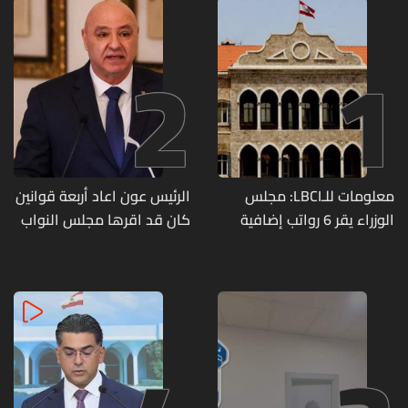
2
1
معلومات للـLBCI: مجلس
الرئيس عون اعاد أربعة قوانين
الوزراء يقر 6 رواتب إضافية
كان قد اقرها مجلس النواب
لموظفي القطاع العام
لاعادة النظر فيها
وصرف الفروقات بأثر رجعي
منذ آذار