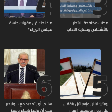
4
3
مكتب مكافحة الاتجار
ماذا جاء في مقررات جلسة
بالأشخاص وحماية الآداب
مجلس الوزراء؟
يفكّك شبكتين منظّمتين
للدعارة في الحمرا ويوقف
متورطين
6
5
رويترز: لبنان وإسرائيل يتفقان
سلام: أي تمديد مع سوليدير
على دول بوسعها إرسال
يجب أن يرتبط بإحياء وسط