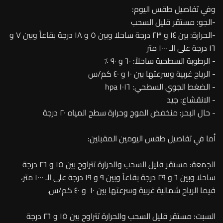
وفي تفاصيل طقس اليوم:
-الجو: مستقر قليل السحب
-الحرارة: بين ١٤ و ٢٣ درجة ساحلا وبين ٥ و ١٨ درجة بقاعاً وبين ٧ و
١٦ درجة على الـ ١٠٠٠ متر
- الرطوبة السطحية ساحلاً: ٦٠ و ٩٠ ٪
- الرياح غربية وسرعتها بين ١٠ و ٤٠ كم/س
- الضغط الجوي السطحي: ١٠١٦ hpa
- الانقشاع: جيد
- حال البحر: منخفض الموج وحرارة سطح المياه ٢٠ درجة
أما في تفاصيل طقس اليومين المقبلين:
الجمعة: مستقر قليل السحب والحرارة تتراوح بين ١٥ و ٢٦ درجة
ساحلا وبين ٦ و ٢٩ درجة بقاعاً وبين ٩ و ١٩ درجة على الـ ١٠٠٠ متر،
فيما الرياح شمالية غربية وسرعتها بين ١٠ و ٤٠ كم/س.
السبت: مستقر قليل السحب والحرارة تتراوح بين ١٥ و ٢٦ درجة