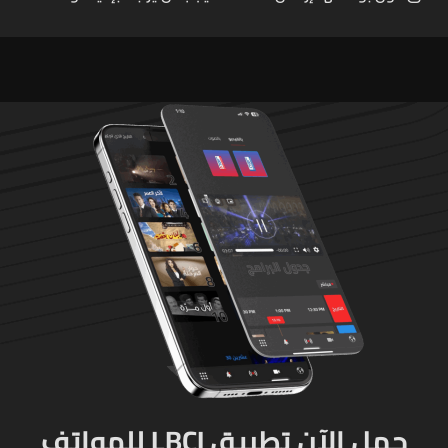
قوات للتحقق من نزع سلاح
بيروت ومؤشرات أداء واضحة
حزب الله
حمل الآن تطبيق LBCI للهواتف