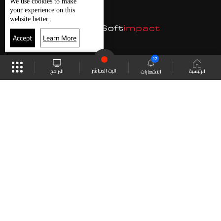
We use
cookies
to make
your experience on this
website better.
Accept
Learn More
12
البث المباشر
البرامج
الرئيسية
الاشعارات
موقع البرامج
الجدول
البث المباشر
العودة للأعلى
انضم الى ملايين المتابعين
LBCI Lebanon