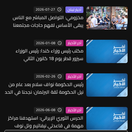
2026-07-27
أخبار لبنان
مخزومي: التواصل المباشر مع الناس
يبقى الأساس لفهم حاجات مجتمعنا
2026-01-08
آخر الأخبار
مكتب رئيس وزراء كندا: رئيس الوزراء
سيزور قطر يوم 18 كانون الثاني
2026-02-26
آخر الأخبار
رئيس الحكومة نواف سلام بعد عام من
نيل الحكومة ثقة البرلمان: نجحنا في الحد
من الانهيار ووضعنا البلد على سكة
جديدة ونحن حكومة تأسيسية لاعادة بناء
2026-06-08
آخر الأخبار
الدولة وكنا نتمنى أن ننجز أكثر من ذلك
الحرس الثوريّ الإيرانيّ: استهدفنا مراكز
مهمة في قاعدتي نيفاتيم وتل نوف