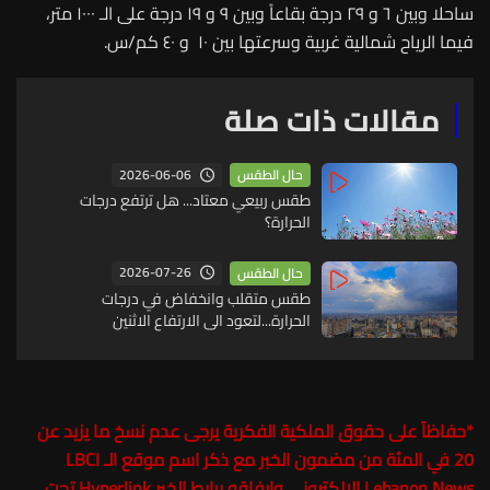
ساحلا وبين ٦ و ٢٩ درجة بقاعاً وبين ٩ و ١٩ درجة على الـ ١٠٠٠ متر،
فيما الرياح شمالية غربية وسرعتها بين ١٠ و ٤٠ كم/س.
مقالات ذات صلة
2026-06-06
حال الطقس
طقس ربيعي معتاد... هل ترتفع درجات
الحرارة؟
2026-07-26
حال الطقس
طقس متقلب وانخفاض في درجات
الحرارة...لتعود الى الارتفاع الاثنين
*
حفاظاً على حقوق الملكية الفكرية يرجى عدم نسخ ما يزيد عن
20 في المئة من مضمون الخبر مع ذكر اسم موقع الـ LBCI
Lebanon News الالكتروني وارفاقه برابط الخبر Hyperlink تحت