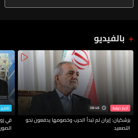
الجويتين في الأراضي المحتلة
بالفيديو
08:46
أخبار دولية
تقارير 
بزشكيان: إيران لم تبدأ الحرب وخصومها يدفعون نحو
في زوط
التصعيد
الصورة