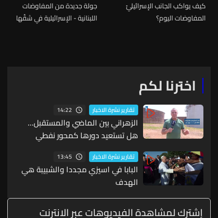
كيف يواكب الجانب الإسرائيليّ
جولة جديدة من المفاوضات
المفاوضات اليوم؟
اللبنانية - الإسرائيلية في شقّها
السياسيّ تنطلق اليوم...
اخترنا لكم
14:22
تقارير نشرة الاخبار
الزهراني بين الماضي والمستقبل...
هل تستعيد دورها كمحور نفطي
إقليمي؟
13:45
تقارير نشرة الاخبار
البابا في اسيزي مجددا والشبيبة هي
الهدف
إشترك لمشاهدة الفيديوهات عبر الانترنت