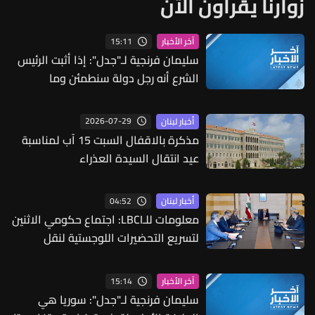
زوارنا يقرأون الآن
15:11
آخر الأخبار
سليمان فرنجية لـ"جدل": إذا أثبت الرئيس
الشرع أنه رجل دولة سنطمئن وما
سيطمئنني فعلاً هو أن يقول الدرزي
والمسيحي والعلوي والشيعي إنهم
2026-07-29
أخبار لبنان
مطمئنون وكنت أفضل لو كان النظام
مذكرة بالاقفال السبت 15 آب لمناسبة
الجديد علمانياً
عيد انتقال السيدة العذراء
04:52
أخبار لبنان
معلومات للـLBCI: اجتماع حكومي الاثنين
لتسريع التحضيرات اللوجستية لنقل
الفيول العراقي إلى لبنان عبر الصهاريج
15:14
آخر الأخبار
سليمان فرنجية لـ"جدل": سوريا هي