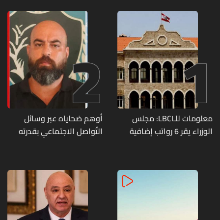
2
1
معلومات للـLBCI: مجلس
أوهم ضحاياه عبر وسائل
الوزراء يقر 6 رواتب إضافية
التّواصل الاجتماعي بقدرته
لموظفي القطاع العام
على تسليمهم مطابخ
وصرف الفروقات بأثر رجعي
و"أعمال نجارة"... هل من
منذ آذار
وقع ضحيّة أعماله؟