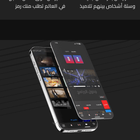
وستة أشخاص بينهم تلاميذ
في العالم تطلب منك رمز
في مدرسته بتايلاند
الـOTP