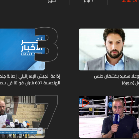
24 ساعة
7 أيام
شهر
3
7
وعلا سعيد يكشفان جنس
إذاعة الجيش الإسرائيلي: إصابة جند
ل (صورة)
الهندسية 607 بنيران قواتنا في
جنوبي لبنان