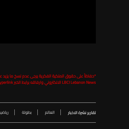
*
LBCI Lebanon News الالكتروني وارفاقه برابط الخبر Hyperlink تحت طائلة الملاحقة القانونية
العالم
بطولة
رياضي
تقارير نشرة الاخبار