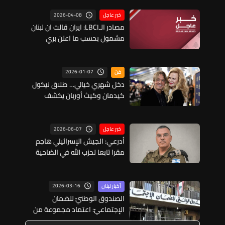
2026-04-08
خبر عاجل
مصادر الـLBCI: ايران قالت ان لبنان
مشمول بحسب ما اعلن بري
والحزب اما بعبدا فلم تبلغ رسميا
من الولايات المتحدة اي صيغة
تتعلق بلبنان لكن الرئيس عون
2026-01-07
فنّ
يواصل اتصالاته لجلاء الموقف
دخل شهري خيالي… طلاق نيكول
والثابت ان لبنان الرسمي هو الجهة
كيدمان وكيث أوربان يكشف
التي تفاوض ولا اي جهة اخرى
الأرقام الصادمة
تفاوض عنه
2026-06-07
خبر عاجل
أدرعي: الجيش الإسرائيلي هاجم
مقرا تابعا لحزب الله في الضاحية
الجنوبية
2026-03-16
أخبار لبنان
الصندوق الوطنيّ للضمان
الإجتماعيّ: اعتماد مجموعة من
الإجراءات التنظيميّة لتسهيل إنجاز