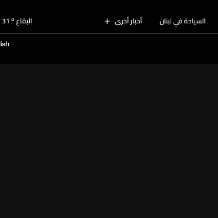
o
بيروت
31
o
السياحة في لبنان
أخبار أخرى
البقاع
31
o
الجنوب
29
ish
o
الشمال
31
o
جبل لبنان
29
o
كسروان
30
o
متن
30
o
بيروت
31