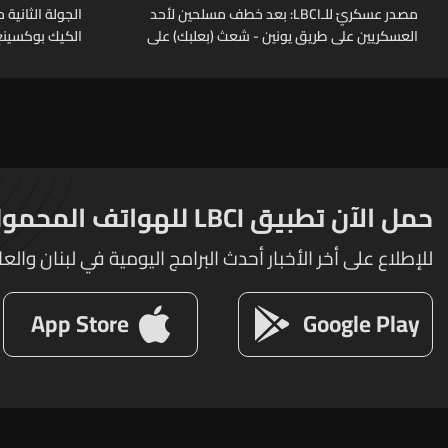
مصدر عسكريّ للـLBCI: بعد خطف مسلحين لأحد
العسكريين على طريق يونين - شعث (بعلبك) على
الكيك بوكسينغ
أثر خلاف شخصيّ باشر الجيش بملاحقتهم ونفّذ
عمليات دهم لتوقيفهم فأُفرج عن العسكريّ
المخطوف والوحدات المختصة تعمل على
توقيف الخاطفين
حمل الآن تطبيق LBCI للهواتف المحمولة
للإطلاع على أخر الأخبار أحدث البرامج اليومية في لبنان والعا
App Store
Google Play