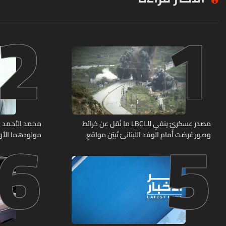
2
1
6
5
مصدر عسكريّ ينفي للـLBCI ما نُقل عن خرائط
محمد الأحمد 
وصور عُرِضت أمام الوفد اللبنانيّ تُبيّن مواقع
مولودهما الأو
مراكز قيادية ومنشآت تحت الأرض