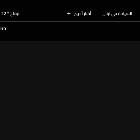
o
بيروت
29
o
السياحة في لبنان
أخبار أخرى
البقاع
22
o
الجنوب
26
ish
o
الشمال
26
o
جبل لبنان
23
o
كسروان
26
o
متن
26
o
بيروت
29