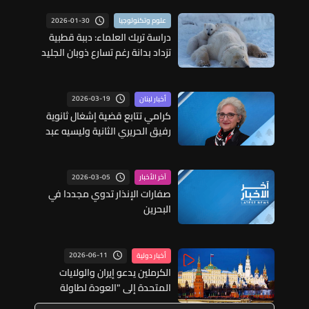
2026-01-30
علوم وتكنولوجيا
دراسة تربك العلماء: دببة قطبية
تزداد بدانة رغم تسارع ذوبان الجليد
وهذه التفاصيل
2026-03-19
أخبار لبنان
كرامي تتابع قضية إشغال ثانوية
رفيق الحريري الثانية وليسيه عبد
القادر عنوة وتسعى لنقل النازحين
2026-03-05
آخر الأخبار
صفارات الإنذار تدوي مجددا في
البحرين
2026-06-11
أخبار دولية
الكرملين يدعو إيران والولايات
المتحدة إلى "العودة لطاولة
المفاوضات"