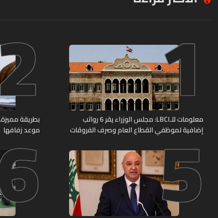
2
1
6
5
معلومات للـLBCI: مجلس الوزراء يقر 6 رواتب
بطريقة مميزة… 
إضافية لموظفي القطاع العام وصرف الفروقات
موعد زفافها
بأثر رجعي منذ آذار