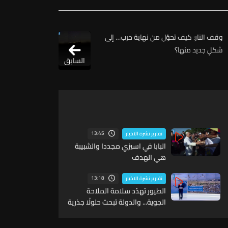
وقف النار: كيف تحوّل من نهاية حرب… إلى
شكلٍ جديد منها؟
السابق
13:45
تقارير نشرة الاخبار
البابا في اسيزي مجددا والشبيبة
هي الهدف
13:18
تقارير نشرة الاخبار
الطيور تهدّد سلامة الملاحة
الجوية... والدولة تبحث حلولًا جذرية