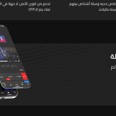
رصاص جديه وستة أشخاص بينهم
تحذير من قوى الأمن: لا جهة في ال
ته بتايلاند
منك رمز الـOTP
لم