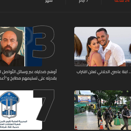
24 ساعة
7 أيام
شهر
3
7
ابنة عاصي الحلاني تعلن اقتراب
أوهم ضحاياه عبر وسائل التّواصل 
بقدرته على تسليمهم مطابخ و"أعمال
هل من وقع ضحيّة أعماله؟