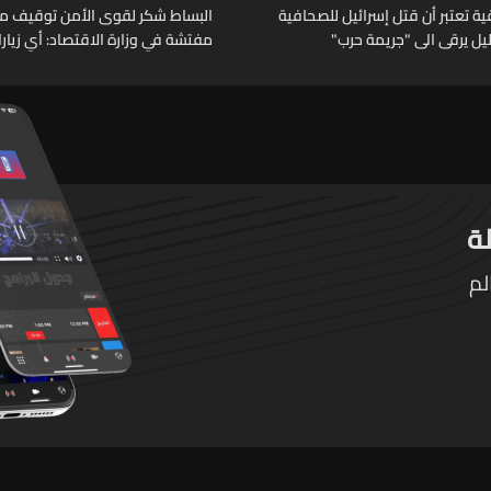
 تعتبر أن قتل إسرائيل للصحافية
البساط شكر لقوى الأمن توقيف م
خليل يرقى الى "جريمة حرب"
مفتشة في وزارة الاقتصاد: أي زيار
تقوم بها الوزارة تتم حصراً عبر المف
الرسميين
لم