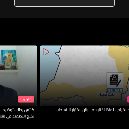
الإسرائيلية وإسرائيل لا تبدي رغبة
بالتفاوض وتعاملت مع المسار
القائم باعتباره مفروضا عليها
أخبار دولية
لخيام... لماذا اختارهما لبنان لاختبار الانسحاب
كاتس يطلب توضيحات 
تكبح التصعيد في لبنا