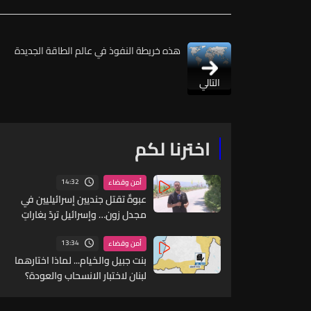
هذه خريطة النفوذ في عالم الطاقة الجديدة
التالي
اخترنا لكم
14:32
أمن وقضاء
عبوةٌ تقتل جنديين إسرائيليين في
مجدل زون… وإسرائيل تردّ بغاراتٍ
على الجنوب
13:34
أمن وقضاء
بنت جبيل والخيام... لماذا اختارهما
لبنان لاختبار الانسحاب والعودة؟