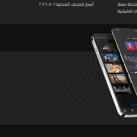
نتحلة صفة
أسرار الصحف المحلية ٦-٨-٢٠٢٦
ات تفتيشية
تشين