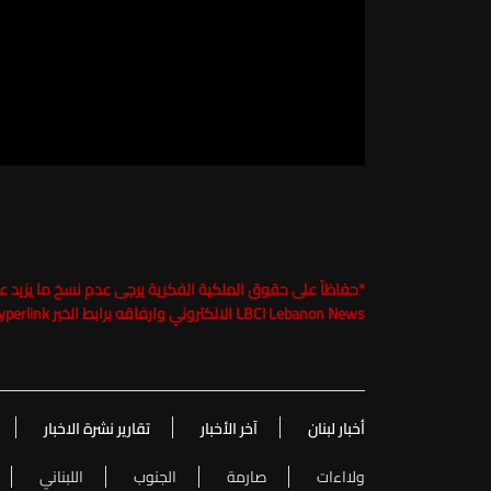
*
LBCI Lebanon News الالكتروني وارفاقه برابط الخبر Hyperlink تحت طائلة الملاحقة القانونية
أخبار لبنان
آخر الأخبار
تقارير نشرة الاخبار
ولااءات
صارمة
الجنوب
اللبناني