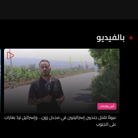
بالفيديو
أمن وقضاء
عبوةٌ تقتل جنديين إسرائيليين في مجدل زون… وإسرائيل تردّ بغاراتٍ
على الجنوب