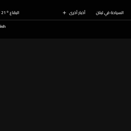
o
بيروت
28
o
السياحة في لبنان
أخبار أخرى
البقاع
21
o
الجنوب
25
ish
o
الشمال
26
o
جبل لبنان
22
o
كسروان
27
o
متن
27
o
بيروت
28