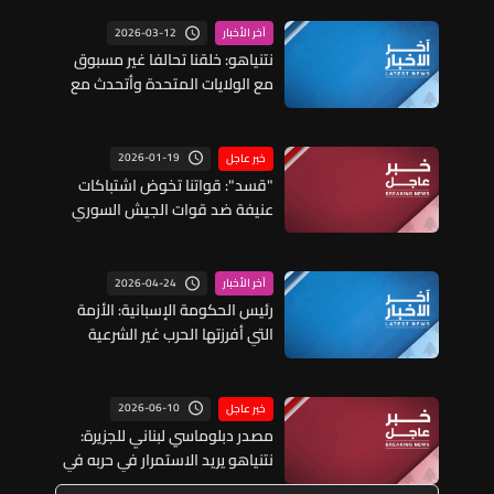
2026-03-12
آخر الأخبار
نتنياهو: خلقنا تحالفا غير مسبوق
مع الولايات المتحدة وأتحدث مع
ترمب كل يوم
2026-01-19
خبر عاجل
"قسد": قواتنا تخوض اشتباكات
عنيفة ضد قوات الجيش السوري
على جبهة ريف صرين في ريف حلب
وندعو شبابنا في سوريا ودول
الجوار وأوروبا للانخراط في صفوف
2026-04-24
آخر الأخبار
المقاومة
رئيس الحكومة الإسبانية: الأزمة
التي أفرزتها الحرب غير الشرعية
بالشرق الأوسط تؤكد ضرورة احترام
القانون الدولي
2026-06-10
خبر عاجل
مصدر دبلوماسي لبناني للجزيرة:
نتنياهو يريد الاستمرار في حربه في
لبنان حتى موعد الانتخابات