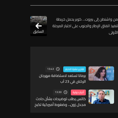
من واشنطن إلى بيروت… كوبر يحمل خريطة
تنفيذ اتفاق الإطار والجنوب على اختبار المرحلة
السابق
الأولى
13:43
تقارير نشرة الاخبار
برمانا تستعد لاستضافة مهرجان
الركض في 23 آب
13:30
أخبار دولية
كاتس يطلب توضيحات بشأن حادث
مجدل زون... وضغوط أميركية تكبح
التصعيد في لبنان