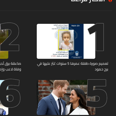
2
1
6
5
تعميم صورة طفلة عمرها 5 سنوات عُثِرَ عليها في
صاعقة برق تُحوّ
برج حمود
وفاة لاعب وإصابة 12 