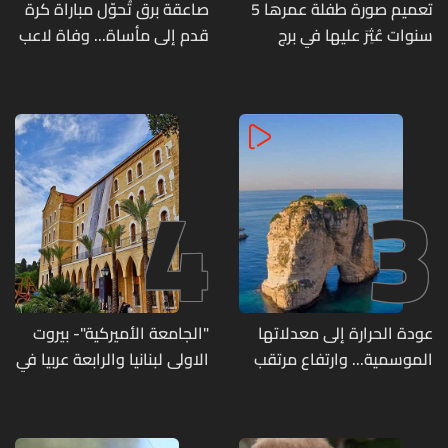
تعميم صورة طفلة عمرها 5
صاعقة برق تُحوّل مباراة كرة
سنوات عُثِرَ عليها في برج
قدم إلى مأساة... وفاة لاعب
حمود
وإصابة 12 آخرين
4
3
عودة الحرارة إلى معدلاتها
"الجامعة الأميركية"- بيروت
الموسمية... وارتفاع مرتقب
الاولى لبنانيا والرابعة عربيا في
مطلع الأسبوع المقبل
تصنيف UNIRANKS للعام
2027