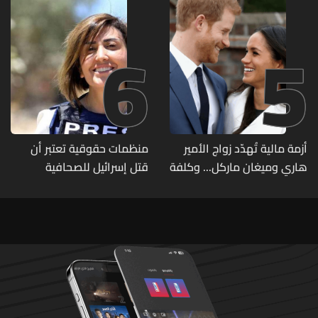
6
5
أزمة مالية تُهدّد زواج الأمير
منظمات حقوقية تعتبر أن
هاري وميغان ماركل... وكلفة
قتل إسرائيل للصحافية
الطلاق تحول دونه
اللبنانية آمال خليل يرقى الى
"جريمة حرب"