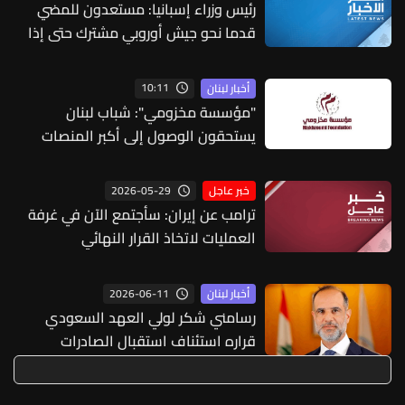
رئيس وزراء إسبانيا: مستعدون للمضي
قدما نحو جيش أوروبي مشترك حتى إذا
دعت إليه الضرورة غدا
10:11
أخبار لبنان
"مؤسسة مخزومي": شباب لبنان
يستحقون الوصول إلى أكبر المنصات
العالمية
2026-05-29
خبر عاجل
ترامب عن إيران: سأجتمع الآن في غرفة
العمليات لاتخاذ القرار النهائي
2026-06-11
أخبار لبنان
رسامني شكر لولي العهد السعودي
قراره استئناف استقبال الصادرات
اللبنانية: خطوة تعبّر عن عمق العلاقات
الأخوية والتاريخية