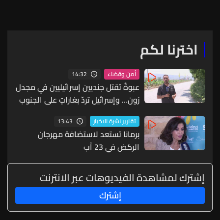
اخترنا لكم
14:32
أمن وقضاء
عبوةٌ تقتل جنديين إسرائيليين في مجدل
زون… وإسرائيل تردّ بغاراتٍ على الجنوب
13:43
تقارير نشرة الاخبار
برمانا تستعد لاستضافة مهرجان
الركض في 23 آب
إشترك لمشاهدة الفيديوهات عبر الانترنت
إشترك