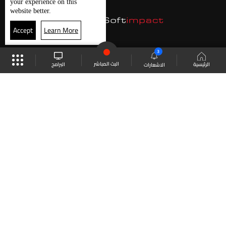
your experience on this
website better.
Accept
Learn More
3
البث المباشر
البرامج
الرئيسية
الاشعارات
موقع البرامج
الجدول
البث المباشر
العودة للأعلى
انضم الى ملايين المتابعين
LBCI Lebanon