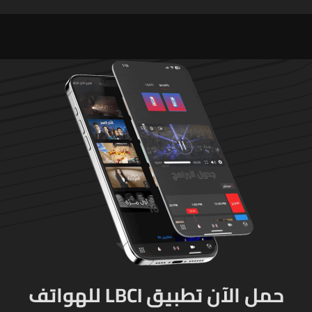
الهندسية 607 بنيران قواتنا
العسكريين على طريق يونين -
في بلدة الطيري جنوبي لبنان
شعث (بعلبك) على أثر خلاف
شخصيّ باشر الجيش
بملاحقتهم ونفّذ عمليات
دهم لتوقيفهم فأُفرج عن
العسكريّ المخطوف
والوحدات المختصة تعمل
على توقيف الخاطفين
حمل الآن تطبيق LBCI للهواتف