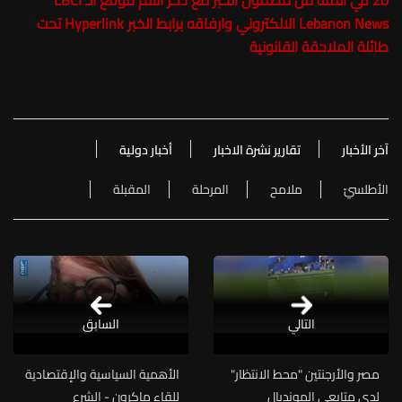
20 في المئة من مضمون الخبر مع ذكر اسم موقع الـ LBCI
Lebanon News الالكتروني وارفاقه برابط الخبر Hyperlink تحت
طائلة الملاحقة القانونية
آخر الأخبار
تقارير نشرة الاخبار
أخبار دولية
الأطلسيّ
ملامح
المرحلة
المقبلة
التالي
السابق
مصر والأرجنتين "محط الانتظار"
الأهمية السياسية والإقتصادية
لدى متابعي المونديال
للقاء ماكرون - الشرع