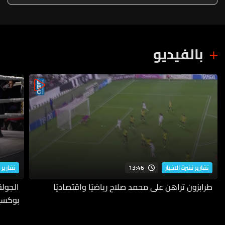
بالفيديو
13:46
تقارير نشرة الاخبار
تقارير 
طرابزون تراهن على محمد صلاح رياضيًا واقتصاديًا
بوكسي