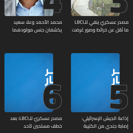
مصدر عسكريّ ينفي للـLBCI
محمد الأحمد وعلا سعيد
ما نُقل عن خرائط وصور عُرِضت
يكشفان جنس مولودهما
أمام الوفد اللبنانيّ تُبيّن
الأول (صورة)
مواقع مراكز قيادية ومنشآت
تحت الأرض
6
5
إذاعة الجيش الإسرائيلي:
مصدر عسكريّ للـLBCI: بعد
إصابة جندي من الكتيبة
خطف مسلحين لأحد