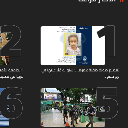
2
1
6
5
تعميم صورة طفلة عمرها 5 سنوات عُثِرَ عليها في
"الجامعة الأمير
برج حمود
عربيا في تصنيف UNIRANKS للعام 