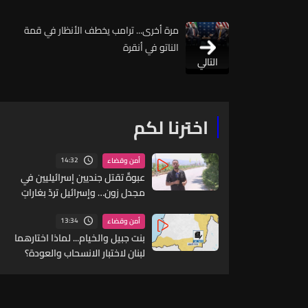
مرة أخرى... ترامب يخطف الأنظار في قمة
الناتو في أنقرة
التالي
اخترنا لكم
14:32
أمن وقضاء
عبوةٌ تقتل جنديين إسرائيليين في
مجدل زون… وإسرائيل تردّ بغاراتٍ
على الجنوب
13:34
أمن وقضاء
بنت جبيل والخيام... لماذا اختارهما
لبنان لاختبار الانسحاب والعودة؟