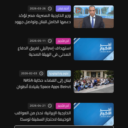
2026-03-26
أخبار لبنان
وزير الخارجية المصرية: مصر تؤكد
دعمها الكامل للبنان وتواصل جهود
خفض التصعيد
2026-05-11
آخر الأخبار
استهداف إسرائيلي لفريق الدفاع
المدني في الهيئة الصحية
الاسلامية في بلدة تول ووقوع
اصابات في صفوف المسعفين
2026-02-03
علوم وتكنولوجيا
لبنان إلى الفضاء: حكاية NASA
Space Apps Beirut بقيادة أنطوان
طنوس
2026-04-21
آخر الأخبار
الخارجية الإيرانية: نحذر من العواقب
الوخيمة لاحتجاز السفينة توسكا
ونؤكد ضرورة الإفراج عن السفينة