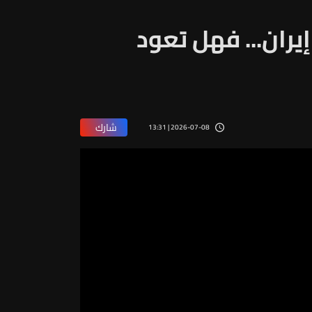
يران... فهل تعود
شارك
2026-07-08 | 13:31