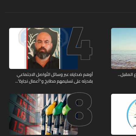
4
8
 المقبل...
أوهم ضحاياه عبر وسائل التّواصل الاجتماعي
بقدرته على تسليمهم مطابخ و"أعمال نجارة"...
هل من وقع ضحيّة أعماله؟