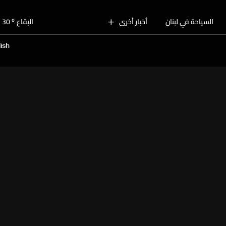
o
بيروت
30
o
السياحة في لبنان
أخبار أخرى
البقاع
30
o
الجنوب
29
ish
o
الشمال
30
o
جبل لبنان
28
o
كسروان
30
o
متن
30
o
بيروت
30