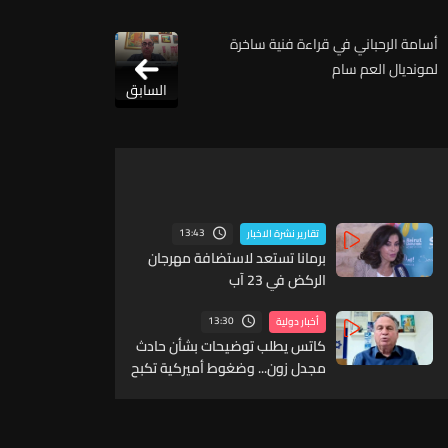
أسامة الرحباني في قراءة فنية ساخرة
لمونديال العم سام
السابق
13:43
تقارير نشرة الاخبار
برمانا تستعد لاستضافة مهرجان
الركض في 23 آب
13:30
أخبار دولية
كاتس يطلب توضيحات بشأن حادث
مجدل زون... وضغوط أميركية تكبح
التصعيد في لبنان