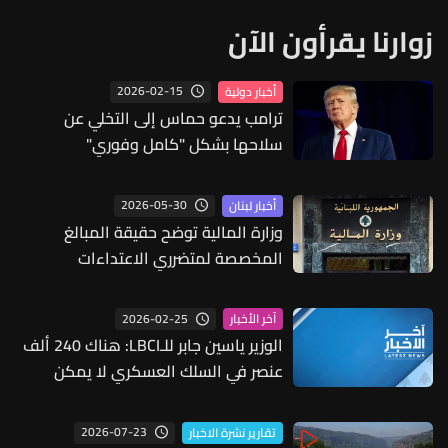
زوارنا يقرأون الآن
2026-02-15
أخبار دولية
ترامب يدعو حماس إلى التخلي عن
سلاحها بشكل "كامل وفوري"
2026-05-30
أخبار لبنان
وزارة المالية توضح حقيقة المبالغ
المخصصة لمتضرري الاعتداءات
الإسرائيلية: 50 مليون دولار للشؤون
الاجتماعية فقط والمساعدات تجاوزت
2026-02-25
آخر الأخبار
مئات الملايين
الوزير ياسين جابر للـLBCI: هناك 240 ألف
عنصر في السلك العسكري لا يمكن
إحالتهم لكن ثمة حاجة خصوصًا على
الحدود مع انسحاب "اليونيفيل" وهناك
2026-07-23
تقارير نشرة الاخبار