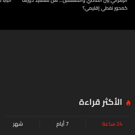
الزهراني بين الماضي والمستقبل... هل تستعيد دورها
البابا
كمحور نفطي إقليمي؟
الأكثر قراءة
24 ساعة
7 أيام
شهر