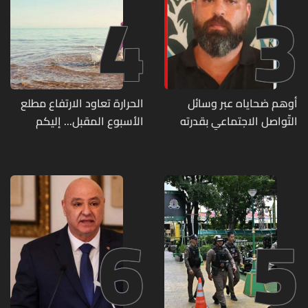
4
3
أوهم ضحاياه عبر وسائل
الحرارة تعاود الارتفاع مطلع
التّواصل الاجتماعي بقدرته
الأسبوع المقبل... إليكم
على تسليمهم مطابخ
تفاصيل الطقس
و"أعمال نجارة"... هل من
وقع ضحيّة أعماله؟
6
5