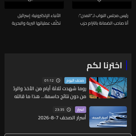
رئيس مجلس النواب لـ"المدن":
الأنباء الإلكترونية: إسرائيل
أنا صاحب الضمانة بالتزام حزب
تكثّف عملياتها البرية والبحرية
الله بوقف النار ولكن مقابل أن
قبل اجتماع البنتاغون…
توقف إسرائيل الحرب
اخترنا لكم
01:12
صحف اليوم
روما شهدت ثلاثة أيام من الأخذ والردّ
من دون نتائج حاسمة... هذا ما قالته
مصادر لـ"الجمهورية"
23:35
اسرار
أسرار الصحف 7-8-2026