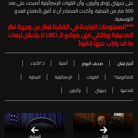
على جبهتي زوطر وأرنون، وأن القوات الإسرائيلية أصبحت على بعد
500 متر من النبطية. وأكدت المصادر أن لا أفق لأطماع العدو
التوسعية.
***المعلومات الواردة في الفقرة تعبّر عن وجهة نظر
الصحيفة وبالتالي فإن موقع الـ
LBCI
لا يتحمّل تبعات
ما قد يترتب عنها قانوناً
أمنية
لـ"الأنباء
أخبار لبنان
صحف اليوم
الالكترونية":
القوات
الإسرائيلية
النبطية
تقدمها
جبهتي
وأرنون
التالي
السابق