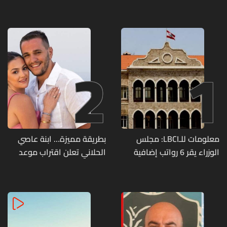
2
1
معلومات للـLBCI: مجلس
بطريقة مميزة… ابنة عاصي
الوزراء يقر 6 رواتب إضافية
الحلاني تعلن اقتراب موعد
لموظفي القطاع العام
زفافها
وصرف الفروقات بأثر رجعي
منذ آذار