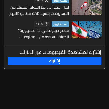
00:07
صحف اليوم
لبنان يتّجه إلى ربط الجولة المقبلة من
المفاوضات بتنفيذ ثلاثة مطالب (النهار)
23:50
صحف اليوم
مصدر ديبلوماسي لـ"الجمهورية":
الجولة السابعة من المفاوضات
كشفت أنّ الخلاف لم يعُد محصوراً
بمسألة الانسحاب الإسرائيلي
إشترك لمشاهدة الفيديوهات عبر الانترنت
إشترك