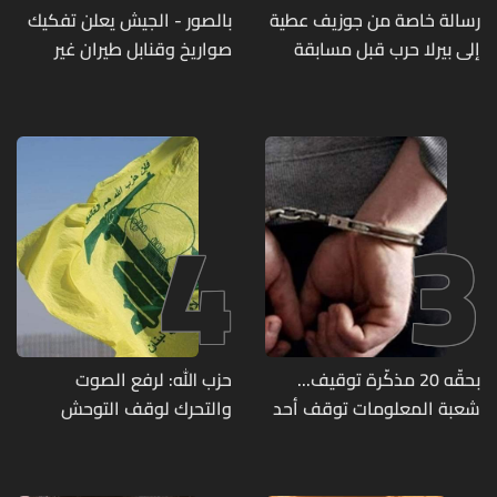
رسالة خاصة من جوزيف عطية
بالصور - الجيش يعلن تفكيك
إلى بيرلا حرب قبل مسابقة
صواريخ وقنابل طيران غير
ملكة جمال العالم... ماذا قال
منفجرة من مخلفات العدوان
لها؟ (صورة)
الإسرائيلي
4
3
بحقّه 20 مذكّرة توقيف...
حزب الله: لرفع الصوت
شعبة المعلومات توقف أحد
والتحرك لوقف التوحش
المطلوبين الخطيرين
الإسرائيلي على البيئة بعد
الإنسان والعمران