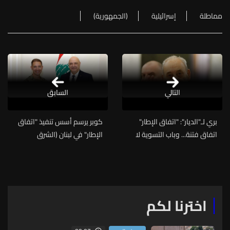
مماطلة
إسرائيلية
(الجمهورية)
التالي
السابق
بري لـ"الديار": "اتفاق الإطار"
كوبر يرسم أسس تنفيذ "اتفاق
اتفاق فتنة... وباب التسوية لا
الإطار" في لبنان (الشرق
يزال مفتوحاً
الأوسط)
اخترنا لكم