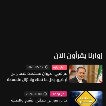
زوارنا يقرأون الآن
2026-05-14
أخبار دولية
عراقجي: طهران مستعدة للدفاع عن
أراضيها بكل ما تملك ولا تزال متمسكة
بخيار الدبلوماسية
2026-08-08
أمن وقضاء
تدابير سير في محلّتَي الشياح والضبيّة