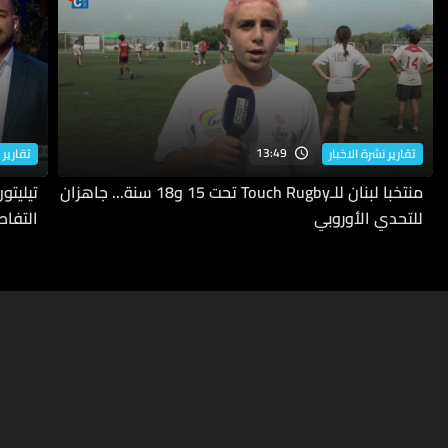
13:49
تقارير نشرة الاخبار
تقارير 
منتخبا لبنان للـTouch Rugby تحت 15 و18 سنة... جاهزان
للتحدي الأوروبي
التفاص