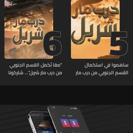
6
5
ساهموا في استكمال
"معًا نُكمل القسم الجنوبي
القسم الجنوبي من درب مار
من درب مار شربل"... شاركونا
شربل... تعرّفوا إلى طرق التبرّع
الليلة في تيليتون خاص لجمع
من لبنان وأميركا وكندا
التبرعات عبر الـLBCI
وأستراليا وأوروبا