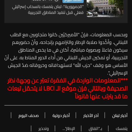
"الجمهورية": لبنان يتمسك بانسحاب إسرائيلي
فعلي قبل تنفيذ المناطق التجريبية
وبحسب المعلومات، فإنّ "الأميركيّين كانوا متجاوبين مع الطلب
اللبناني، وأكّدوا صلابة الإطار والتزامهم بإنجاحه، وأنّ حضورهم
سيكون فاعلاً وبصورة مباشرة، أكان في ما يخص المناطق
التجريبية، أو تمكين الجيش اللبناني من أداء الدور المناط به. على أنّ
الأساس هو وقف "حزب الله" لاستهدافاته وخروقاته ضدّ الجيش
الإسرائيلي".
***المعلومات الواردة في الفقرة تعبّر عن وجهة نظر
الصحيفة وبالتالي فإن موقع الـ
LBCI
لا يتحمّل تبعات
ما قد يترتب عنها قانوناً
أخبار لبنان
آخر الأخبار
أخبار دولية
صحف اليوم
يتمسك
بـ"اتفاق
الإطار"...
وتحذير