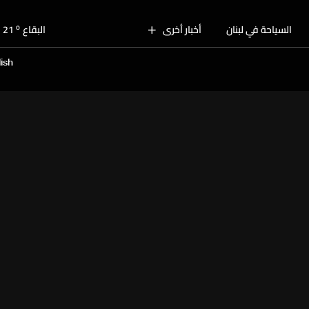
o
بيروت
28
o
السياحة في لبنان
أخبار أخرى
البقاع
21
o
الجنوب
25
ish
o
الشمال
26
o
جبل لبنان
22
o
كسروان
27
o
متن
27
o
بيروت
28