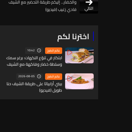
والخضار... إليكم طريقة التحضير مع الشيف
التالي
فادي زغيب (فيديو)
اخترنا لكم
10:42
عالم الطبخ
ابتكار في تنوّع النكهات: برغر سمك
وسلطة خضار وفاكهة مع الشيف
حنّا طويل (فيديو)
2026-08-05
عالم الطبخ
بيني أرابياتا على طريقة الشيف حنا
طويل (فيديو)