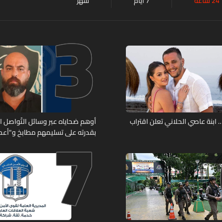
24 ساعة
7 أيام
شهر
3
7
ابنة عاصي الحلاني تعلن اقتراب
أوهم ضحاياه عبر وسائل التّواصل 
بقدرته على تسليمهم مطابخ و"أعمال
هل من وقع ضحيّة أعماله؟