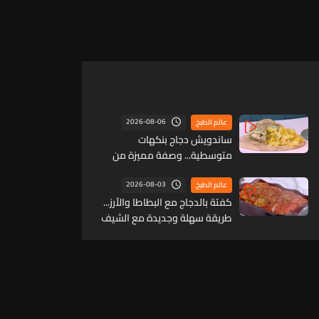
2026-08-06
عالم الطبخ
ساندويش دجاج بنكهات
متوسطية... وصفة مميزة من
الشيف حنّا طويل (فيديو)
2026-08-03
عالم الطبخ
كفتة بالدجاج مع البطاطا والأرز...
طريقة سهلة وجديدة مع الشيف
حنا طويل (فيديو)