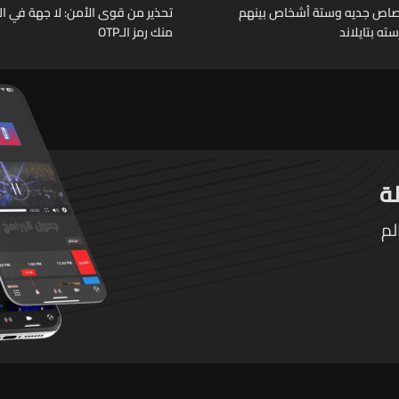
رصاص جديه وستة أشخاص بينهم
تحذير من قوى الأمن: لا جهة في ال
ته بتايلاند
منك رمز الـOTP
لم