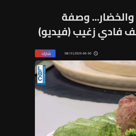
والخضار... وصفة
 فادي زغيب (فيديو)
شارك
2025-06-30 | 08:13