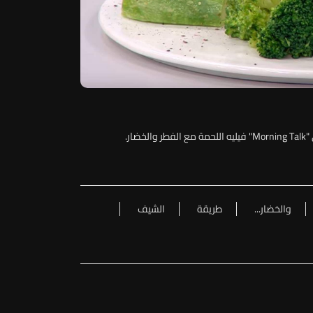
ر.
والخضار...
طريقة
الشيف