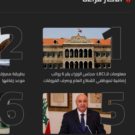
2
1
6
5
معلومات للـLBCI: مجلس الوزراء يقر 6 رواتب
بطريقة مميزة… 
إضافية لموظفي القطاع العام وصرف الفروقات
موعد زفافها
بأثر رجعي منذ آذار