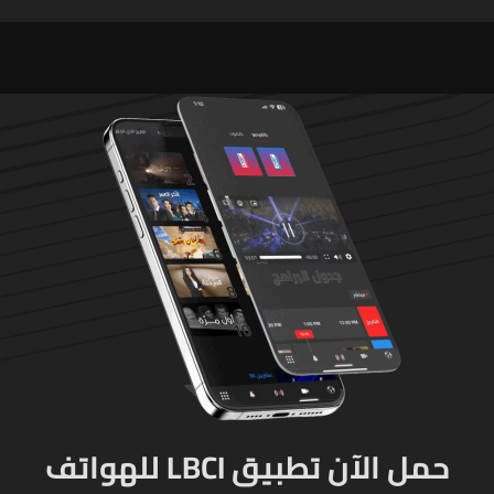
شربل... تعرّفوا إلى طرق التبرّع
الإسرائيلي على البيئة بعد
من لبنان وأميركا وكندا
الإنسان والعمران
وأستراليا وأوروبا
حمل الآن تطبيق LBCI للهواتف