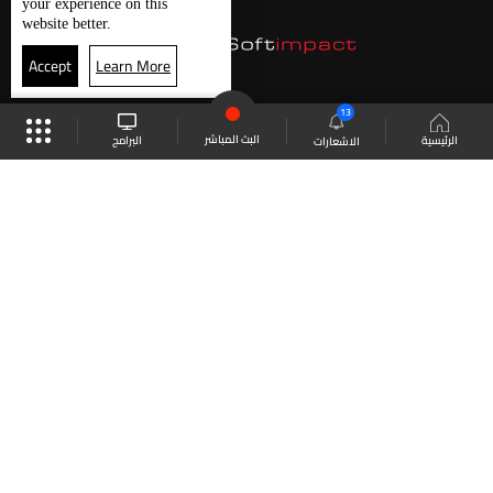
your experience on this
website better.
Accept
Learn More
13
البث المباشر
البرامج
الرئيسية
الاشعارات
موقع البرامج
الجدول
البث المباشر
العودة للأعلى
انضم الى ملايين المتابعين
LBCI Lebanon