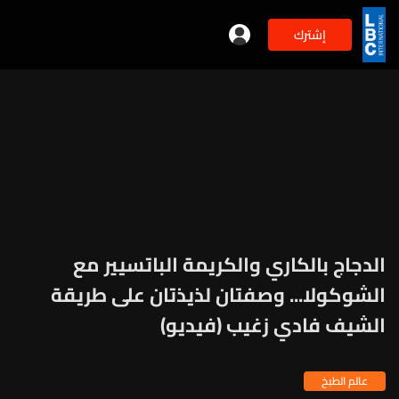
إشترك
الدجاج بالكاري والكريمة الباتسيير مع
الشوكولا... وصفتان لذيذتان على طريقة
الشيف فادي زغيب (فيديو)
عالم الطبخ