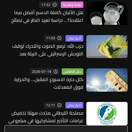
11:32
صحة وتغذية
هل الألبان كاملة الدسم أفضل مما
اعتقدنا؟... دراسة تعيد النظر في نصائح
استمرت لعقود
11:53
أخبار لبنان
حزب الله: لرفع الصوت والتحرك لوقف
التوحش الإسرائيلي على البيئة بعد
الإنسان والعمران
2026-07-19
حال الطقس
كتل حارة الاسبوع المقبل... والحرارة
فوق المعدلات
12:11
أخبار لبنان
مصلحة الليطاني مدّدت مهلة تخفيض
غرامات التأخير لمشتركيها في مشروعي
ري القاسمية وصيدا جزين