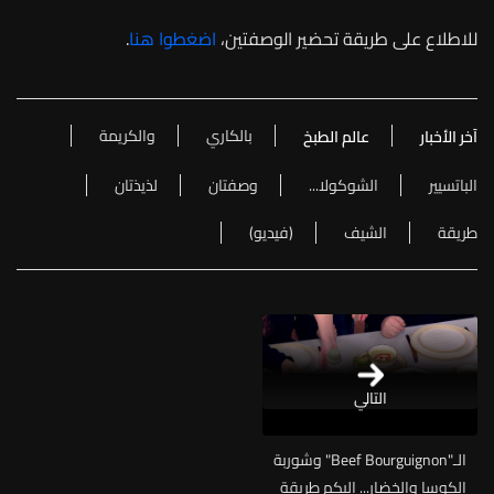
للاطلاع على طريقة تحضير الوصفتين،
اضغطوا هنا
.
بالكاري
والكريمة
آخر الأخبار
عالم الطبخ
الباتسيير
الشوكولا...
وصفتان
لذيذتان
طريقة
الشيف
(فيديو)
التالي
الـ"Beef Bourguignon" وشوربة
الكوسا والخضار... إليكم طريقة