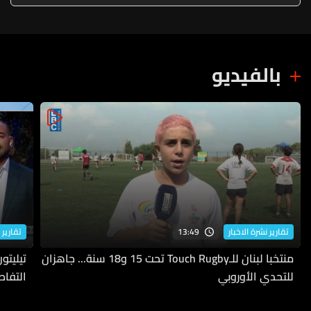
بالفيديو
13:49
تقارير نشرة الاخبار
تقارير 
منتخبا لبنان للـTouch Rugby تحت 15 و18 سنة... جاهزان
للتحدي الأوروبي
التفاص