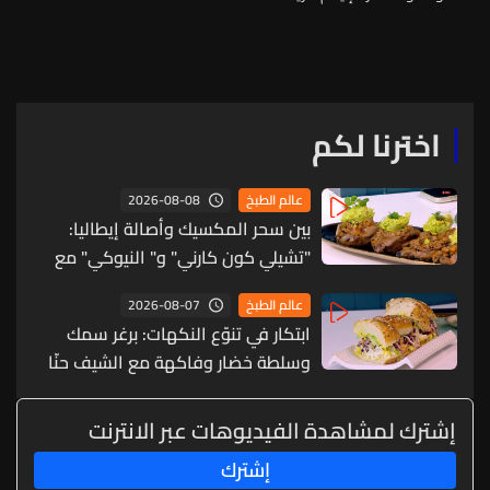
التحضير مع الشيف فادي زغيب
(فيديو)
اخترنا لكم
2026-08-08
عالم الطبخ
بين سحر المكسيك وأصالة إيطاليا:
"تشيلي كون كارني" و" النيوكي" مع
الشيف جوزاف منصور (فيديو)
2026-08-07
عالم الطبخ
ابتكار في تنوّع النكهات: برغر سمك
وسلطة خضار وفاكهة مع الشيف حنّا
طويل (فيديو)
إشترك لمشاهدة الفيديوهات عبر الانترنت
إشترك