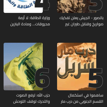
بالصور - الجيش يعلن تفكيك
وزارة الطاقة: لا أزمة
صواريخ وقنابل طيران غير
محروقات... ومادة البنزين
منفجرة من مخلفات العدوان
متوفرة
الإسرائيلي
6
5
ساهموا في استكمال
حزب الله: لرفع الصوت
القسم الجنوبي من درب مار
والتحرك لوقف التوحش